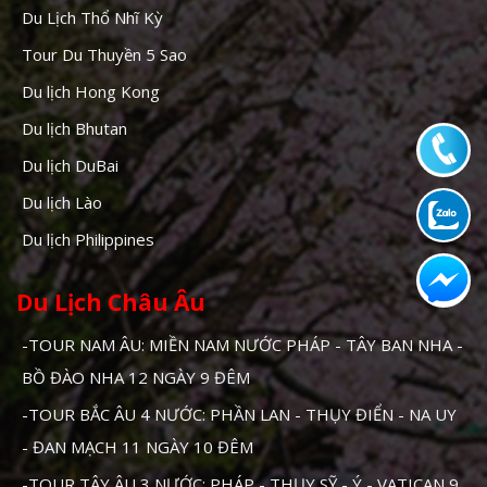
Du Lịch Thổ Nhĩ Kỳ
Tour Du Thuyền 5 Sao
Du lịch Hong Kong
Du lịch Bhutan
Du lịch DuBai
Du lịch Lào
Du lịch Philippines
Du Lịch Châu Âu
-TOUR NAM ÂU: MIỀN NAM NƯỚC PHÁP - TÂY BAN NHA -
BỒ ĐÀO NHA 12 NGÀY 9 ĐÊM
-TOUR BẮC ÂU 4 NƯỚC: PHẦN LAN - THỤY ĐIỂN - NA UY
- ĐAN MẠCH 11 NGÀY 10 ĐÊM
-TOUR TÂY ÂU 3 NƯỚC: PHÁP - THỤY SỸ - Ý - VATICAN 9