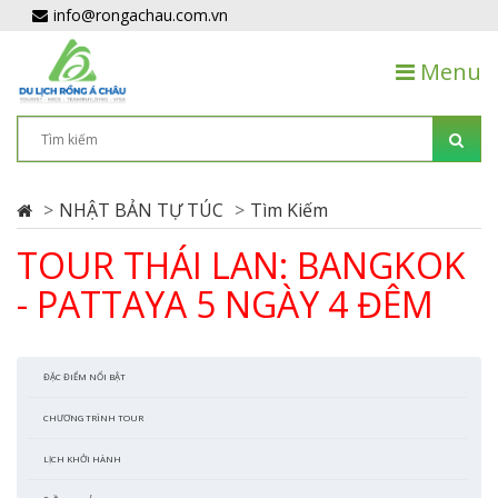
info@rongachau.com.vn
Menu
NHẬT BẢN TỰ TÚC
Tìm Kiếm
TOUR THÁI LAN: BANGKOK
- PATTAYA 5 NGÀY 4 ĐÊM
ĐẶC ĐIỂM NỔI BẬT
CHƯƠNG TRÌNH TOUR
LỊCH KHỞI HÀNH