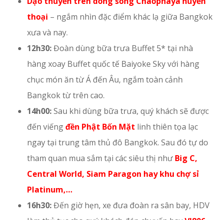
Dạo thuyền trên dòng sông Chaophaya huyền
thoại
– ngắm nhìn đặc điểm khác lạ giữa Bangkok
xưa và nay.
12h30:
Đoàn dùng bữa trưa Buffet 5* tại nhà
hàng xoay Buffet quốc tế Baiyoke Sky với hàng
chục món ăn từ Á đến Âu, ngắm toàn cảnh
Bangkok từ trên cao.
14h00:
Sau khi dùng bữa trưa, quý khách sẽ được
đến viếng
đền Phật Bốn Mặt
linh thiên tọa lạc
ngay tại trung tâm thủ đô Bangkok. Sau đó tự do
tham quan mua sắm tại các siêu thị như
Big C,
Central World, Siam Paragon hay khu chợ sỉ
Platinum,…
16h30:
Đến giờ hẹn, xe đưa đoàn ra sân bay, HDV