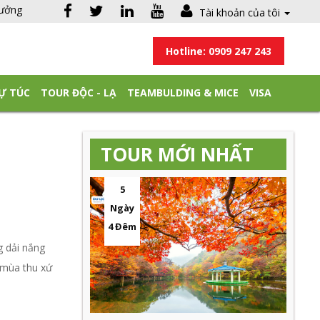
hưởng
Tài khoản của tôi
Hotline: 0909 247 243
Ự TÚC
TOUR ĐỘC - LẠ
TEAMBULDING & MICE
VISA
TOUR MỚI NHẤT
5
Ngày
4 Đêm
 dải nắng
,…mùa thu xứ