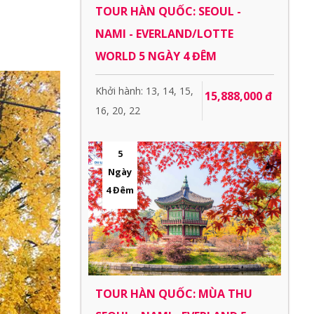
TOUR HÀN QUỐC: SEOUL -
NAMI - EVERLAND/LOTTE
WORLD 5 NGÀY 4 ĐÊM
Khởi hành: 13, 14, 15,
15,888,000 đ
16, 20, 22
5
Ngày
4 Đêm
TOUR HÀN QUỐC: MÙA THU