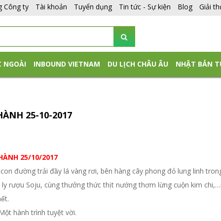
g Công ty
Tài khoản
Tuyển dụng
Tin tức - Sự kiện
Blog
Giải t
C NGOÀI
INBOUND VIETNAM
DU LỊCH CHÂU ÂU
NHẬT BẢN T
ÀNH 25-10-2017
HÀNH 25/10/2017
̃ng con đường trải đầy lá vàng rơi, bên hàng cây phong đỏ lung linh trong
 rượu Soju, cùng thưởng thức thịt nướng thơm lừng cuộn kim chi
̂́t.
ột hành trình tuyệt vời.