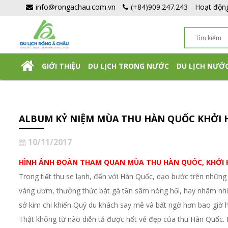
info@rongachau.com.vn
(+84)909.247.243
Hoạt độn
GIỚI THIỆU
DU LỊCH TRONG NƯỚC
DU LỊCH NƯỚ
DU LỊCH NHẬT BẢN TỰ TÚC
ALBUM KỶ NIỆM MÙA THU HÀN QUỐC KHỞI H
10/11/2017
HÌNH ẢNH ĐOÀN THAM QUAN MÙA THU HÀN QUỐC, KHỞI 
Trong tiết thu se lạnh, đến với Hàn Quốc, dạo bước trên như
vàng ươm, thưởng thức bát gà tần sâm nóng hổi, hay nhâm nhi ly
sở kim chi khiến Quý du khách say mê và bất ngờ hơn bao giờ he
Thật không từ nào diễn tả được hết vẻ đẹp của thu Hàn Quốc. M