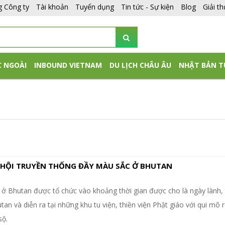
g Công ty
Tài khoản
Tuyển dụng
Tin tức - Sự kiện
Blog
Giải t
C NGOÀI
INBOUND VIETNAM
DU LỊCH CHÂU ÂU
NHẬT BẢN T
 HỘI TRUYỀN THỐNG ĐẦY MÀU SẮC Ở BHUTAN
 ở Bhutan được tổ chức vào khoảng thời gian được cho là ngày lành,
tan và diễn ra tại những khu tu viện, thiền viện Phật giáo với qui mô 
sộ.