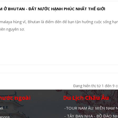
 Ở BHUTAN - ĐẤT NƯỚC HẠNH PHÚC NHẤT THẾ GIỚI
imalaya hùng vĩ, Bhutan là điểm đến để bạn tận hưởng cuộc sống hạ
hiên nguyên sơ.
Đang hiển thị từ 1 đến 9 c
 nước ngoài
Du Lịch Châu Âu
ei
-TOUR NAM ÂU: MIỀN NAM
- TÂY BAN NHA - BỒ ĐÀO N
gapore