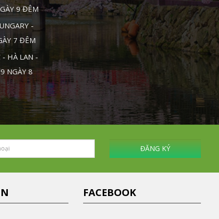
NGÀY 9 ĐÊM
UNGARY -
NGÀY 7 ĐÊM
- HÀ LAN -
 9 NGÀY 8
ĐĂNG KÝ
IN
FACEBOOK