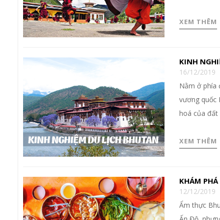
XEM THÊM
KINH NGHI
16/12/2019
Nằm ở phía đ
vương quốc P
hoá của đất
XEM THÊM
KHÁM PHÁ
12/12/2019
Ẩm thực Bhut
Ấn Độ, nhưn