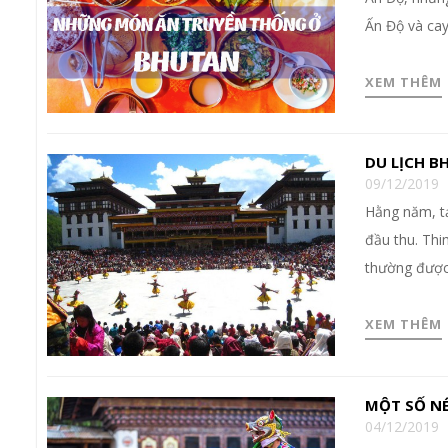
Ấn Độ và ca
XEM THÊM
DU LỊCH B
09/12/2019
Hằng năm, tạ
đầu thu. Thi
thường được 
XEM THÊM
MỘT SỐ N
04/12/2019