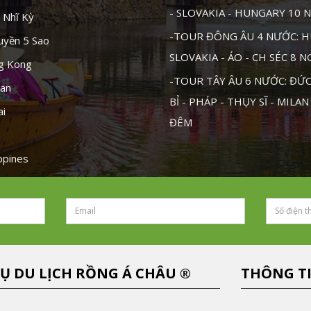
- SLOVAKIA - HUNGARY 10 
 Nhĩ Kỳ
-TOUR ĐÔNG ÂU 4 NƯỚC: H
uyền 5 Sao
SLOVAKIA - ÁO - CH SÉC 8 
ng Kong
-TOUR TÂY ÂU 6 NƯỚC: ĐỨC 
tan
BỈ - PHÁP - THỤY SĨ - MILAN
ai
ĐÊM
ippines
Ụ DU LỊCH RỒNG Á CHÂU ®
THÔNG T