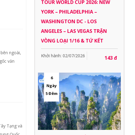
TOUR WORLD CUP 2026: NEW
YORK – PHILADELPHIA –
WASHINGTON DC - LOS
ANGELES – LAS VEGAS TRẬN
VÒNG LOẠI 1/16 & TỨ KẾT
 bên ngoài,
Khởi hành: 02/07/2026
143 đ
 gốc văn
6
Ngày
5 Đêm
Tây Tạng và
Trung Quốc,