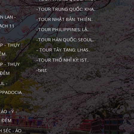
-TOUR TRUNG QUỐC: KHA..
N LAN -
-TOUR NHẬT BẢN: THIÊN..
MẠCH 11
-TOUR PHILIPPINES: LẶ..
-TOUR HÀN QUỐC: SEOUL..
P - THỤY
- TOUR TÂY TẠNG: LHAS..
ĐÊM
-TOUR THỔ NHĨ KỲ: IST..
P - THỤY
-test
1 ĐÊM
UL -
APPADOCIA
ÁO - Ý -
0 ĐÊM
 SÉC - ÁO