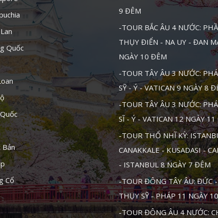
9 ĐÊM
puchia
-TOUR BẮC ÂU 4 NƯỚC: PHẦ
 Lan
THỤY ĐIỂN - NA UY - ĐAN 
ng Quốc
NGÀY 10 ĐÊM
-TOUR TÂY ÂU 3 NƯỚC: PHÁ
Loan
SỸ - Ý - VATICAN 9 NGÀY 8 
Độ
-TOUR TÂY ÂU 3 NƯỚC: PHÁ
 Quốc
SĨ - Ý - VATICAN 12 NGÀY 1
-TOUR THỔ NHĨ KỲ: ISTANB
t Bản
CANAKKALE - KUSADASI - C
ập
- ISTANBUL 8 NGÀY 7 ĐÊM
g Cổ
-TOUR ĐÔNG TÂY ÂU: ĐỨC - 
THỤY SỸ - PHÁP 11 NGÀY 1
-TOUR ĐÔNG ÂU 4 NƯỚC: CH