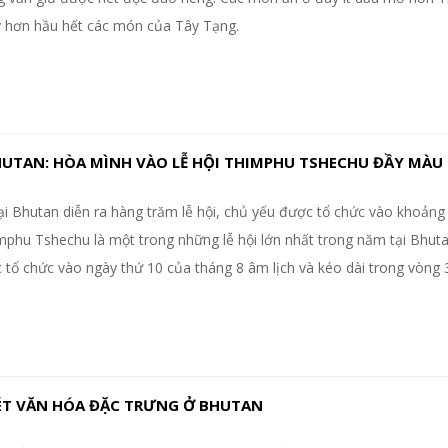
y hơn hầu hết các món của Tây Tạng.
HUTAN: HÒA MÌNH VÀO LỄ HỘI THIMPHU TSHECHU ĐẦY MÀU
i Bhutan diễn ra hàng trăm lễ hội, chủ yếu được tổ chức vào khoảng 
mphu Tshechu là một trong những lễ hội lớn nhất trong năm tại Bhuta
tổ chức vào ngày thứ 10 của tháng 8 âm lịch và kéo dài trong vòng 
ÉT VĂN HÓA ĐẶC TRƯNG Ở BHUTAN