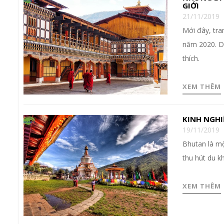
GIỚI
21/11/2019
Mới đây, tra
năm 2020. Dư
thích.
XEM THÊM
KINH NGHI
19/11/2019
Bhutan là mộ
thu hút du k
XEM THÊM