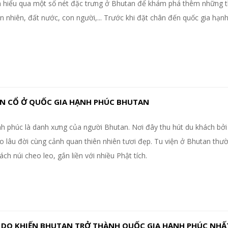
m hiểu qua một số nét đặc trưng ở Bhutan để khám phá thêm những t
iên nhiên, đất nước, con người,... Trước khi đặt chân đến quốc gia hạn
ỆN CỔ Ở QUỐC GIA HẠNH PHÚC BHUTAN
h phúc là danh xưng của người Bhutan. Nơi đây thu hút du khách bởi
o lâu đời cùng cảnh quan thiên nhiên tươi đẹp. Tu viện ở Bhutan th
ch núi cheo leo, gắn liền với nhiều Phật tích.
 DO KHIẾN BHUTAN TRỞ THÀNH QUỐC GIA HẠNH PHÚC NHẤ