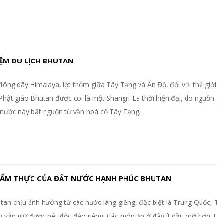
ỆM DU LỊCH BHUTAN
ông dãy Himalaya, lọt thỏm giữa Tây Tạng và Ấn Độ, đối với thế giới
hật giáo Bhutan được coi là một Shangri-La thời hiện đại, do nguồn
 nước này bắt nguồn từ văn hoá cổ Tây Tạng.
 ẨM THỰC CỦA ĐẤT NƯỚC HẠNH PHÚC BHUTAN
an chịu ảnh hưởng từ các nước láng giềng, đặc biệt là Trung Quốc, 
g vẫn giữ được nét độc đáo riêng. Các món ăn ở đây ít dầu mỡ hơn 