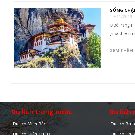
SỐNG CHẬM
19/11/2019
Dưới rặng H
giữa thiên n
XEM THÊM
Du lịch trong nước
Du lịch
Du lịch Miền Bắc
Du lịch Brun
Du lịch Miền Trung
Du lịch Sin