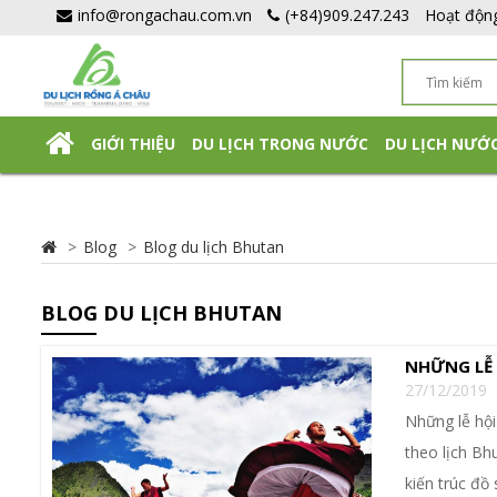
info@rongachau.com.vn
(+84)909.247.243
Hoạt độn
GIỚI THIỆU
DU LỊCH TRONG NƯỚC
DU LỊCH NƯỚ
DU LỊCH NHẬT BẢN TỰ TÚC
Blog
Blog du lịch Bhutan
BLOG DU LỊCH BHUTAN
NHỮNG LỄ
27/12/2019
Những lễ hội
theo lịch Bhu
kiến trúc đồ 