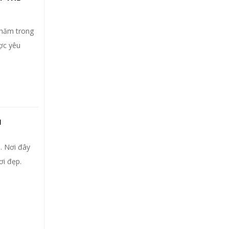
thăm trong
ược yêu
I
. Nơi đây
ơi đẹp.