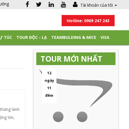
hưởng
Tài khoản của tôi
Hotline: 0909 247 243
Ự TÚC
TOUR ĐỘC - LẠ
TEAMBULDING & MICE
VISA
TOUR MỚI NHẤT
12
ngày
11
đêm
 tháng lành
rộng lớn,