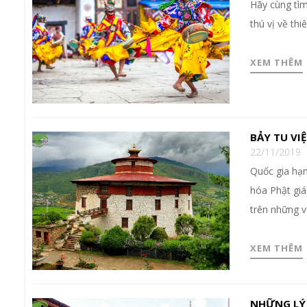
Hãy cùng tì
thú vị về th
XEM THÊM
BẢY TU VI
22/11/2019
Quốc gia hạn
hóa Phật giá
trên những vá
XEM THÊM
NHỮNG LÝ