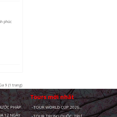
nh phúc
ủa 9 (1 trang)
Tours mới nhất
 NƯỚC PHÁP
-TOUR WORLD CUP 2026:..
HA 12 NGÀY
-TOUR TRUNG QUỐC: TRƯ..