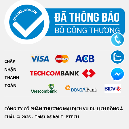
CHẤP
NHẬN
THANH
TOÁN
CÔNG TY CỔ PHẦN THƯƠNG MẠI DỊCH VỤ DU LỊCH RỒNG Á
CHÂU © 2026 - Thiết kế bởi
TLPTECH