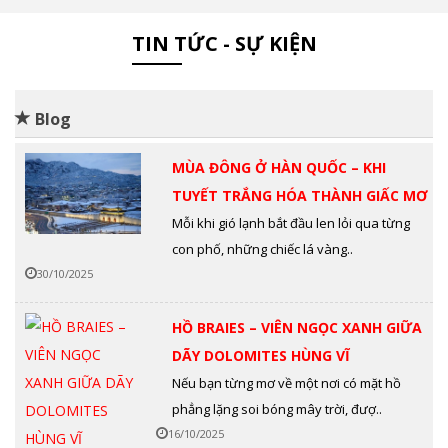
TIN TỨC - SỰ KIỆN
Blog
MÙA ĐÔNG Ở HÀN QUỐC – KHI
TUYẾT TRẮNG HÓA THÀNH GIẤC MƠ
Mỗi khi gió lạnh bắt đầu len lỏi qua từng
con phố, những chiếc lá vàng..
30/10/2025
HỒ BRAIES – VIÊN NGỌC XANH GIỮA
DÃY DOLOMITES HÙNG VĨ
Nếu bạn từng mơ về một nơi có mặt hồ
phẳng lặng soi bóng mây trời, đượ..
16/10/2025