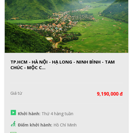
TP.HCM - HÀ NỘI - HẠ LONG - NINH BÌNH - TAM
CHÚC - MỘC C...
Giá từ
9,190,000 đ
Khởi hành:
Thứ 4 hàng tuần
Điểm khởi hành:
Hồ Chí Minh