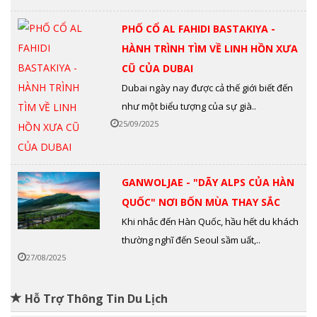
PHỐ CỔ AL FAHIDI BASTAKIYA -
HÀNH TRÌNH TÌM VỀ LINH HỒN XƯA
CŨ CỦA DUBAI
Dubai ngày nay được cả thế giới biết đến
như một biểu tượng của sự già..
25/09/2025
GANWOLJAE - "DÃY ALPS CỦA HÀN
QUỐC" NƠI BỐN MÙA THAY SẮC
Khi nhắc đến Hàn Quốc, hầu hết du khách
thường nghĩ đến Seoul sầm uất,..
27/08/2025
Hỗ Trợ Thông Tin Du Lịch