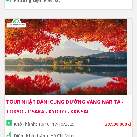
Phương tiện:
Máy bay
TOUR NHẬT BẢN: CUNG ĐƯỜNG VÀNG NARITA -
TOKYO - OSAKA - KYOTO - KANSAI...
Khởi hành:
10/10, 17/10/2025
29,990,000 đ
Điểm khởi hành:
Hồ Chí Minh