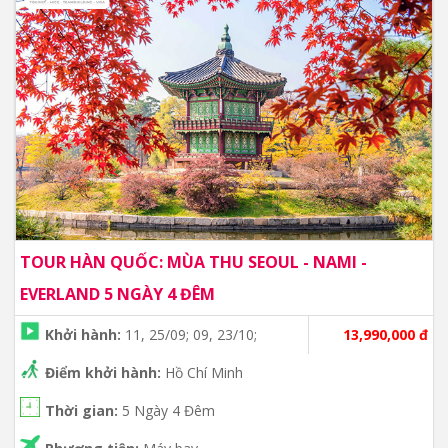
TOUR HÀN QUỐC: MÙA THU SEOUL - NAMI -
EVERLAND 5 NGÀY 4 ĐÊM
Khởi hành:
11, 25/09; 09, 23/10;
13,990,000 đ
Điểm khởi hành:
Hồ Chí Minh
Thời gian:
5 Ngày 4 Đêm