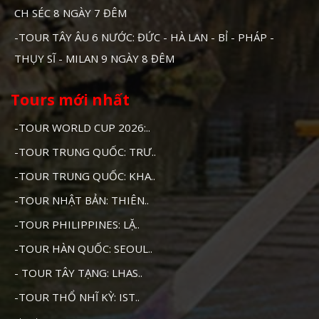
CH SÉC 8 NGÀY 7 ĐÊM
-TOUR TÂY ÂU 6 NƯỚC: ĐỨC - HÀ LAN - BỈ - PHÁP -
THỤY SĨ - MILAN 9 NGÀY 8 ĐÊM
Tours mới nhất
-TOUR WORLD CUP 2026:..
-TOUR TRUNG QUỐC: TRƯ..
-TOUR TRUNG QUỐC: KHA..
-TOUR NHẬT BẢN: THIÊN..
-TOUR PHILIPPINES: LẶ..
-TOUR HÀN QUỐC: SEOUL..
- TOUR TÂY TẠNG: LHAS..
-TOUR THỔ NHĨ KỲ: IST..