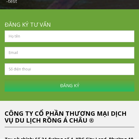
-test
ĐĂNG KÝ TƯ VẤN
ĐĂNG KÝ
CÔNG TY CỔ PHẦN THƯƠNG MẠI DỊCH
VỤ DU LỊCH RỒNG Á CHÂU ®