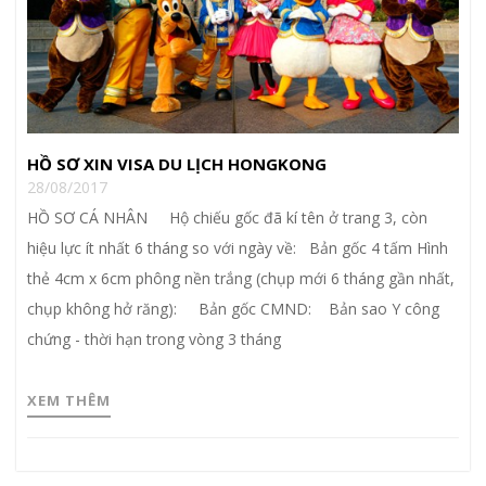
HỒ SƠ XIN VISA DU LỊCH HONGKONG
28/08/2017
HỒ SƠ CÁ NHÂN Hộ chiếu gốc đã kí tên ở trang 3, còn
hiệu lực ít nhất 6 tháng so với ngày về: Bản gốc 4 tấm Hình
thẻ 4cm x 6cm phông nền trắng (chụp mới 6 tháng gần nhất,
chụp không hở răng): Bản gốc CMND: Bản sao Y công
chứng - thời hạn trong vòng 3 tháng
XEM THÊM