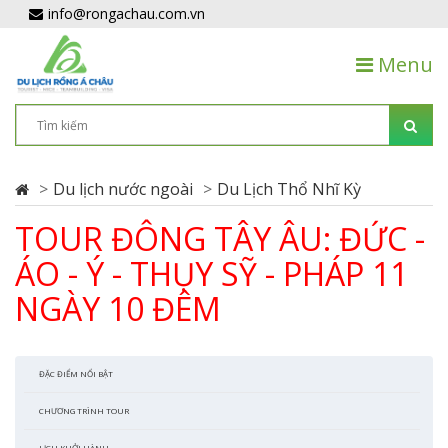
info@rongachau.com.vn
Menu
Du lịch nước ngoài
Du Lịch Thổ Nhĩ Kỳ
TOUR ĐÔNG TÂY ÂU: ĐỨC -
ÁO - Ý - THỤY SỸ - PHÁP 11
NGÀY 10 ĐÊM
ĐẶC ĐIỂM NỔI BẬT
CHƯƠNG TRÌNH TOUR
LỊCH KHỞI HÀNH