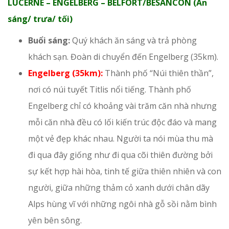
LUCERNE – ENGELBERG – BELFORT/BESANCON (Ăn
sáng/ trưa/ tối)
Buổi sáng:
Quý khách ăn sáng và trả phòng
khách sạn. Đoàn di chuyển đến Engelberg (35km).
Engelberg (35km):
Thành phố “Núi thiên thần”,
nơi có núi tuyết Titlis nổi tiếng. Thành phố
Engelberg chỉ có khoảng vài trăm căn nhà nhưng
mỗi căn nhà đều có lối kiến trúc độc đáo và mang
một vẻ đẹp khác nhau. Người ta nói mùa thu mà
đi qua đây giống như đi qua cõi thiên đường bởi
sự kết hợp hài hòa, tinh tế giữa thiên nhiên và con
người, giữa những thảm cỏ xanh dưới chân dãy
Alps hùng vĩ với những ngôi nhà gỗ sồi nằm bình
yên bên sông.