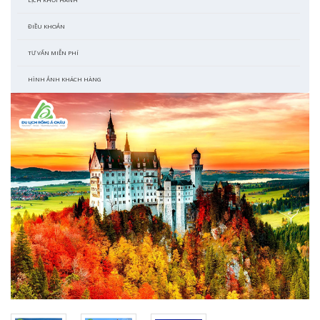
ĐIỀU KHOẢN
TƯ VẤN MIỄN PHÍ
HÌNH ẢNH KHÁCH HÀNG