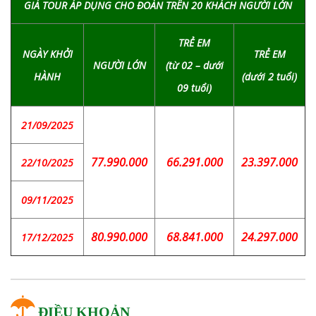
GIÁ TOUR ÁP DỤNG CHO ĐOÀN TRÊN 20 KHÁCH NGƯỜI LỚN
TRẺ EM
NGÀY KHỞI
TRẺ EM
NGƯỜI LỚN
(từ 02 – dưới
HÀNH
(dưới 2 tuổi)
09 tuổi)
21/09/2025
77.990.000
66.291.000
23.397.000
22/10/2025
09/11/2025
80.990.000
68.841.000
24.297.000
17/12/2025
ĐIỀU KHOẢN