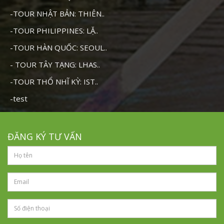
-TOUR NHẬT BẢN: THIÊN..
-TOUR PHILIPPINES: LẶ..
-TOUR HÀN QUỐC: SEOUL..
- TOUR TÂY TẠNG: LHAS..
-TOUR THỔ NHĨ KỲ: IST..
-test
ĐĂNG KÝ TƯ VẤN