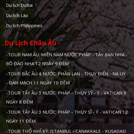
Du lịch DuBai
Du lịch Lào
Du lịch Philippines
Du Lịch Châu Âu
-TOUR NAM ÂU: MIỀN NAM NƯỚC PHÁP - TÂY BAN NHA -
BỒ ĐÀO NHA 12 NGÀY 9 ĐÊM
-TOUR BẮC ÂU 4 NƯỚC: PHẦN LAN - THỤY ĐIỂN - NA UY
- ĐAN MẠCH 11 NGÀY 10 ĐÊM
-TOUR TÂY ÂU 3 NƯỚC: PHÁP - THỤY SỸ - Ý - VATICAN 9
NGÀY 8 ĐÊM
-TOUR TÂY ÂU 3 NƯỚC: PHÁP - THỤY SĨ - Ý - VATICAN 12
NGÀY 11 ĐÊM
-TOUR THỔ NHĨ KỲ: ISTANBUL - CANAKKALE - KUSADASI