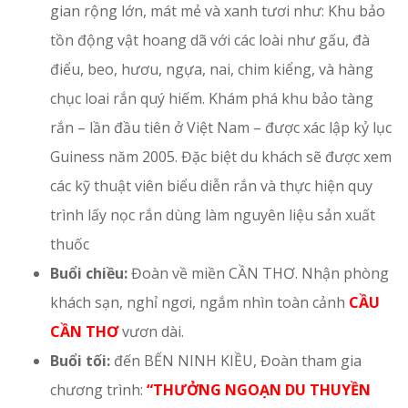
gian rộng lớn, mát mẻ và xanh tươi như: Khu bảo
tồn động vật hoang dã với các loài như gấu, đà
điểu, beo, hươu, ngựa, nai, chim kiểng, và hàng
chục loai rắn quý hiếm. Khám phá khu bảo tàng
rắn – lần đầu tiên ở Việt Nam – được xác lập kỷ lục
Guiness năm 2005. Đặc biệt du khách sẽ được xem
các kỹ thuật viên biểu diễn rắn và thực hiện quy
trình lấy nọc rắn dùng làm nguyên liệu sản xuất
thuốc
Buổi chiều:
Đoàn về miền CẦN THƠ. Nhận phòng
khách sạn, nghỉ ngơi, ngắm nhìn toàn cảnh
CẦU
CẦN THƠ
vươn dài.
Buổi tối:
đến BẾN NINH KIỀU, Đoàn tham gia
chương trình:
“THƯỞNG NGOẠN DU THUYỀN