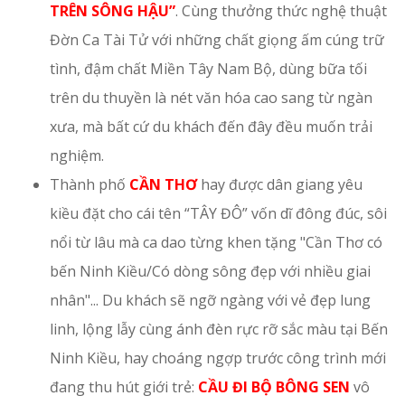
TRÊN SÔNG HẬU”
. Cùng thưởng thức nghệ thuật
Đờn Ca Tài Tử với những chất giọng ấm cúng trữ
tình, đậm chất Miền Tây Nam Bộ, dùng bữa tối
trên du thuyền là nét văn hóa cao sang từ ngàn
xưa, mà bất cứ du khách đến đây đều muốn trải
nghiệm.
Thành phố
CẦN THƠ
hay được dân giang yêu
kiều đặt cho cái tên “TÂY ĐÔ” vốn dĩ đông đúc, sôi
nổi từ lâu mà ca dao từng khen tặng "Cần Thơ có
bến Ninh Kiều/Có dòng sông đẹp với nhiều giai
nhân"... Du khách sẽ ngỡ ngàng với vẻ đẹp lung
linh, lộng lẫy cùng ánh đèn rực rỡ sắc màu tại Bến
Ninh Kiều, hay choáng ngợp trước công trình mới
đang thu hút giới trẻ:
CẦU ĐI BỘ BÔNG SEN
vô