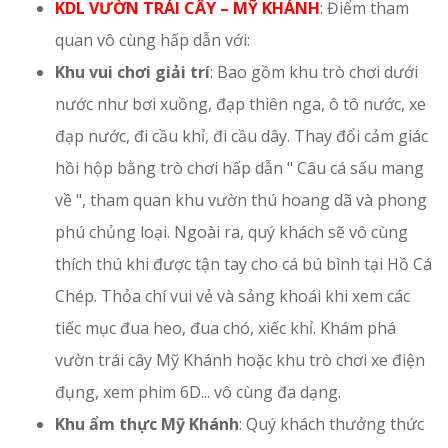
KDL VƯỜN TRÁI CÂY – MỸ KHÁNH
: Điểm tham
quan vô cùng hấp dẫn với:
Khu vui chơi giải trí
: Bao gồm khu trò chơi dưới
nước như bơi xuồng, đạp thiên nga, ô tô nước, xe
đạp nước, đi cầu khỉ, đi cầu dây. Thay đổi cảm giác
hồi hộp bằng trò chơi hấp dẫn " Câu cá sấu mang
về ", tham quan khu vườn thú hoang dã và phong
phú chủng loại. Ngoài ra, quý khách sẽ vô cùng
thích thú khi được tận tay cho cá bú bình tại Hồ Cá
Chép. Thỏa chí vui vẻ và sảng khoái khi xem các
tiếc mục đua heo, đua chó, xiếc khỉ. Khám phá
vườn trái cây Mỹ Khánh hoặc khu trò chơi xe điện
đụng, xem phim 6D... vô cùng đa dạng.
Khu ẩm thực Mỹ Khánh
: Quý khách thưởng thức