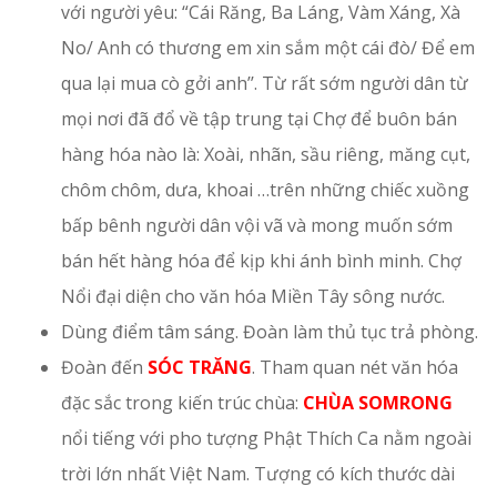
với người yêu: “Cái Răng, Ba Láng, Vàm Xáng, Xà
No/ Anh có thương em xin sắm một cái đò/ Để em
qua lại mua cò gởi anh’’. Từ rất sớm người dân từ
mọi nơi đã đổ về tập trung tại Chợ để buôn bán
hàng hóa nào là: Xoài, nhãn, sầu riêng, măng cụt,
chôm chôm, dưa, khoai …trên những chiếc xuồng
bấp bênh người dân vội vã và mong muốn sớm
bán hết hàng hóa để kịp khi ánh bình minh. Chợ
Nổi đại diện cho văn hóa Miền Tây sông nước.
Dùng điểm tâm sáng. Đoàn làm thủ tục trả phòng.
Đoàn đến
SÓC TRĂNG
. Tham quan nét văn hóa
đặc sắc trong kiến trúc chùa:
CHÙA SOMRONG
nổi tiếng với pho tượng Phật Thích Ca nằm ngoài
trời lớn nhất Việt Nam. Tượng có kích thước dài