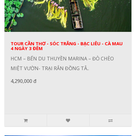
TOUR CẦN THƠ - SÓC TRĂNG - BẠC LIÊU - CÀ MAU
4 NGÀY 3 ĐÊM
HCM – BẾN DU THUYỀN MARINA – ĐÒ CHÈO
MIỆT VƯỜN- TRẠI RẮN ĐỒNG TÂ..
4,290,000 đ