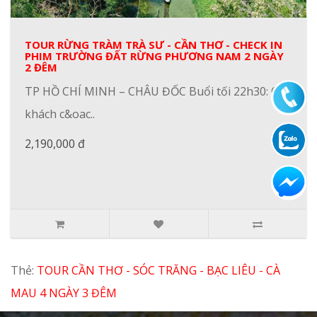
TOUR RỪNG TRÀM TRÀ SƯ - CẦN THƠ - CHECK IN
PHIM TRƯỜNG ĐẤT RỪNG PHƯƠNG NAM 2 NGÀY
2 ĐÊM
TP HỒ CHÍ MINH – CHÂU ĐỐC Buổi tối 22h30: Quý
khách c&oac..
2,190,000 đ
Thẻ:
TOUR CẦN THƠ - SÓC TRĂNG - BẠC LIÊU - CÀ
MAU 4 NGÀY 3 ĐÊM