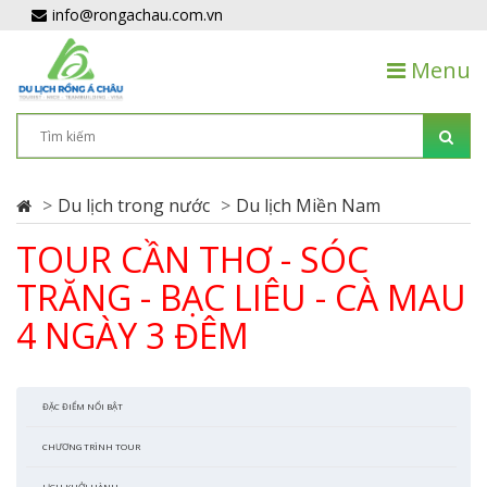
info@rongachau.com.vn
Menu
Du lịch trong nước
Du lịch Miền Nam
TOUR CẦN THƠ - SÓC
TRĂNG - BẠC LIÊU - CÀ MAU
4 NGÀY 3 ĐÊM
ĐẶC ĐIỂM NỔI BẬT
CHƯƠNG TRÌNH TOUR
LỊCH KHỞI HÀNH