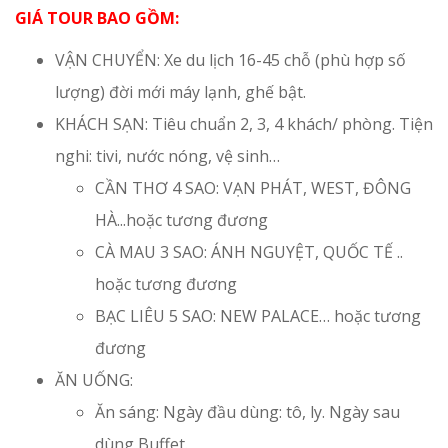
GIÁ TOUR BAO GỒM:
VẬN CHUYỂN: Xe du lịch 16-45 chỗ (phù hợp số
lượng) đời mới máy lạnh, ghế bật.
KHÁCH SẠN: Tiêu chuẩn 2, 3, 4 khách/ phòng. Tiện
nghi: tivi, nước nóng, vệ sinh…
CẦN THƠ 4 SAO: VẠN PHÁT, WEST, ĐÔNG
HÀ...hoặc tương đương
CÀ MAU 3 SAO: ÁNH NGUYỆT, QUỐC TẾ ..
hoặc tương đương
BẠC LIÊU 5 SAO: NEW PALACE… hoặc tương
đương
ĂN UỐNG:
Ăn sáng: Ngày đầu dùng: tô, ly. Ngày sau
dùng Buffet.