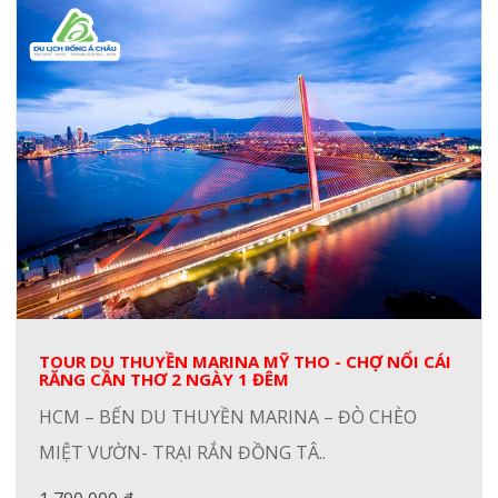
TOUR DU THUYỀN MARINA MỸ THO - CHỢ NỔI CÁI
RĂNG CẦN THƠ 2 NGÀY 1 ĐÊM
HCM – BẾN DU THUYỀN MARINA – ĐÒ CHÈO
MIỆT VƯỜN- TRẠI RẮN ĐỒNG TÂ..