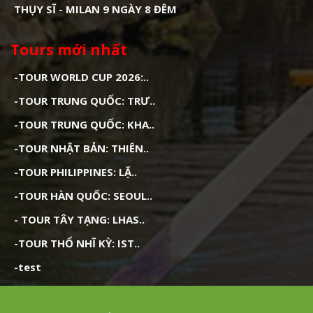
THỤY SĨ - MILAN 9 NGÀY 8 ĐÊM
Tours mới nhất
-TOUR WORLD CUP 2026:..
-TOUR TRUNG QUỐC: TRƯ..
-TOUR TRUNG QUỐC: KHA..
-TOUR NHẬT BẢN: THIÊN..
-TOUR PHILIPPINES: LẶ..
-TOUR HÀN QUỐC: SEOUL..
- TOUR TÂY TẠNG: LHAS..
-TOUR THỔ NHĨ KỲ: IST..
-test