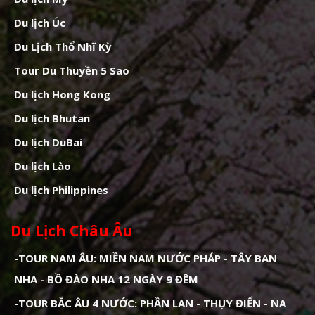
Du lịch Úc
Du Lịch Thổ Nhĩ Kỳ
Tour Du Thuyền 5 Sao
Du lịch Hong Kong
Du lịch Bhutan
Du lịch DuBai
Du lịch Lào
Du lịch Philippines
Du Lịch Châu Âu
-TOUR NAM ÂU: MIỀN NAM NƯỚC PHÁP - TÂY BAN
NHA - BỒ ĐÀO NHA 12 NGÀY 9 ĐÊM
-TOUR BẮC ÂU 4 NƯỚC: PHẦN LAN - THỤY ĐIỂN - NA