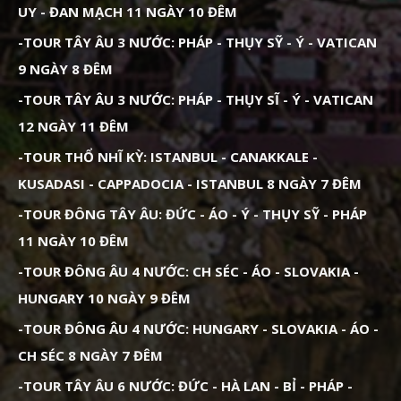
UY - ĐAN MẠCH 11 NGÀY 10 ĐÊM
-TOUR TÂY ÂU 3 NƯỚC: PHÁP - THỤY SỸ - Ý - VATICAN
9 NGÀY 8 ĐÊM
-TOUR TÂY ÂU 3 NƯỚC: PHÁP - THỤY SĨ - Ý - VATICAN
12 NGÀY 11 ĐÊM
-TOUR THỔ NHĨ KỲ: ISTANBUL - CANAKKALE -
KUSADASI - CAPPADOCIA - ISTANBUL 8 NGÀY 7 ĐÊM
-TOUR ĐÔNG TÂY ÂU: ĐỨC - ÁO - Ý - THỤY SỸ - PHÁP
11 NGÀY 10 ĐÊM
-TOUR ĐÔNG ÂU 4 NƯỚC: CH SÉC - ÁO - SLOVAKIA -
HUNGARY 10 NGÀY 9 ĐÊM
-TOUR ĐÔNG ÂU 4 NƯỚC: HUNGARY - SLOVAKIA - ÁO -
CH SÉC 8 NGÀY 7 ĐÊM
-TOUR TÂY ÂU 6 NƯỚC: ĐỨC - HÀ LAN - BỈ - PHÁP -