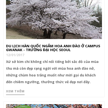
DU LỊCH HÀN QUỐC NGẮM HOA ANH ĐÀO Ở CAMPUS
GWANAK - TRƯỜNG ĐẠI HỌC SEOUL
12/01/2017
Xứ sở kim chi không chỉ nổi tiếng bởi sắc đỏ của mùa
thu mà còn đẹp rạng ngời với mùa hoa anh đào nở,
những chùm hoa trắng muốt như mời gọi du khách
đến chiêm ngưỡng, thưởng thức vẻ đẹp nơi đây.
XEM THÊM