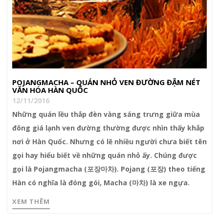
POJANGMACHA – QUÁN NHỎ VEN ĐƯỜNG ĐẬM NÉT
VĂN HÓA HÀN QUỐC
12/11/2016
Những quán lều thắp đèn vàng sáng trưng giữa mùa
đông giá lạnh ven đường thường được nhìn thấy khắp
nơi ở Hàn Quốc. Nhưng có lẽ nhiều người chưa biết tên
gọi hay hiểu biết về những quán nhỏ ấy. Chúng được
gọi là Pojangmacha (포장마차). Pojang (포장) theo tiếng
Hàn có nghĩa là đóng gói, Macha (마차) là xe ngựa.
XEM THÊM