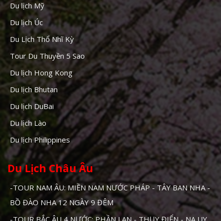
Du lịch Mỹ
Du lịch Úc
Du Lịch Thổ Nhĩ Kỳ
Tour Du Thuyền 5 Sao
Du lịch Hong Kong
Du lịch Bhutan
Du lịch DuBai
Du lịch Lào
Du lịch Philippines
Du Lịch Châu Âu
-TOUR NAM ÂU: MIỀN NAM NƯỚC PHÁP - TÂY BAN NHA -
BỒ ĐÀO NHA 12 NGÀY 9 ĐÊM
-TOUR BẮC ÂU 4 NƯỚC: PHẦN LAN - THỤY ĐIỂN - NA UY