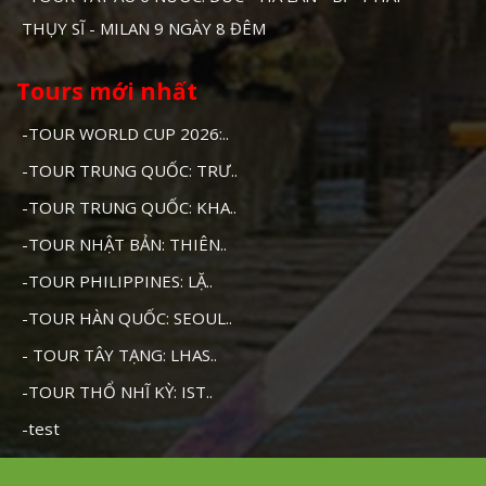
THỤY SĨ - MILAN 9 NGÀY 8 ĐÊM
Tours mới nhất
-TOUR WORLD CUP 2026:..
-TOUR TRUNG QUỐC: TRƯ..
-TOUR TRUNG QUỐC: KHA..
-TOUR NHẬT BẢN: THIÊN..
-TOUR PHILIPPINES: LẶ..
-TOUR HÀN QUỐC: SEOUL..
- TOUR TÂY TẠNG: LHAS..
-TOUR THỔ NHĨ KỲ: IST..
-test