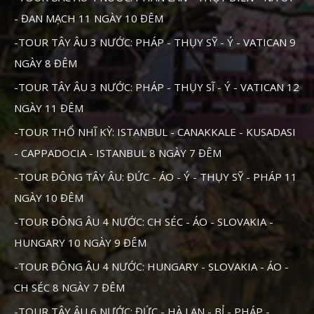
- ĐAN MẠCH 11 NGÀY 10 ĐÊM
-TOUR TÂY ÂU 3 NƯỚC: PHÁP - THỤY SỸ - Ý - VATICAN 9
NGÀY 8 ĐÊM
-TOUR TÂY ÂU 3 NƯỚC: PHÁP - THỤY SĨ - Ý - VATICAN 12
NGÀY 11 ĐÊM
-TOUR THỔ NHĨ KỲ: ISTANBUL - CANAKKALE - KUSADASI
- CAPPADOCIA - ISTANBUL 8 NGÀY 7 ĐÊM
-TOUR ĐÔNG TÂY ÂU: ĐỨC - ÁO - Ý - THỤY SỸ - PHÁP 11
NGÀY 10 ĐÊM
-TOUR ĐÔNG ÂU 4 NƯỚC: CH SÉC - ÁO - SLOVAKIA -
HUNGARY 10 NGÀY 9 ĐÊM
-TOUR ĐÔNG ÂU 4 NƯỚC: HUNGARY - SLOVAKIA - ÁO -
CH SÉC 8 NGÀY 7 ĐÊM
-TOUR TÂY ÂU 6 NƯỚC: ĐỨC - HÀ LAN - BỈ - PHÁP -