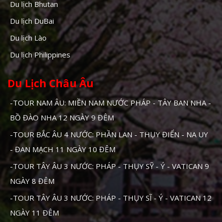
Du lịch Bhutan
Du lịch DuBai
Du lịch Lào
Du lịch Philippines
Du Lịch Châu Âu
-TOUR NAM ÂU: MIỀN NAM NƯỚC PHÁP - TÂY BAN NHA -
BỒ ĐÀO NHA 12 NGÀY 9 ĐÊM
-TOUR BẮC ÂU 4 NƯỚC: PHẦN LAN - THỤY ĐIỂN - NA UY
- ĐAN MẠCH 11 NGÀY 10 ĐÊM
-TOUR TÂY ÂU 3 NƯỚC: PHÁP - THỤY SỸ - Ý - VATICAN 9
NGÀY 8 ĐÊM
-TOUR TÂY ÂU 3 NƯỚC: PHÁP - THỤY SĨ - Ý - VATICAN 12
NGÀY 11 ĐÊM