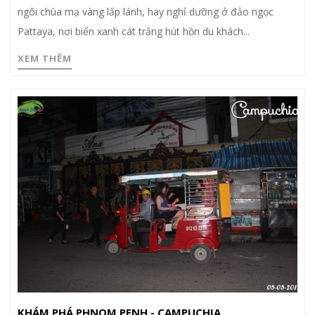
ngôi chùa mạ vàng lấp lánh, hay nghỉ dưỡng ở đảo ngọc
Pattaya, nơi biển xanh cát trắng hút hồn du khách...
XEM THÊM
KHÁM PHÁ PHNOM PENH - CAMPUCHIA