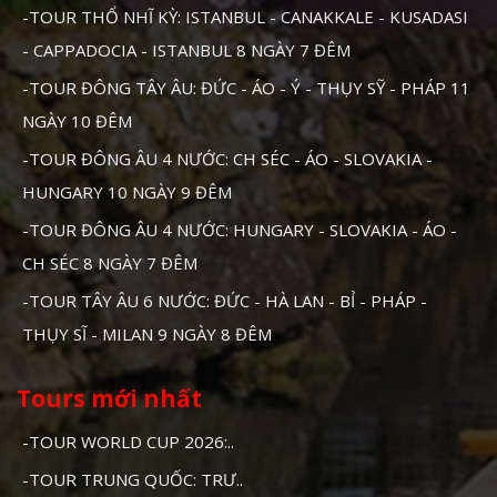
-TOUR THỔ NHĨ KỲ: ISTANBUL - CANAKKALE - KUSADASI
- CAPPADOCIA - ISTANBUL 8 NGÀY 7 ĐÊM
-TOUR ĐÔNG TÂY ÂU: ĐỨC - ÁO - Ý - THỤY SỸ - PHÁP 11
NGÀY 10 ĐÊM
-TOUR ĐÔNG ÂU 4 NƯỚC: CH SÉC - ÁO - SLOVAKIA -
HUNGARY 10 NGÀY 9 ĐÊM
-TOUR ĐÔNG ÂU 4 NƯỚC: HUNGARY - SLOVAKIA - ÁO -
CH SÉC 8 NGÀY 7 ĐÊM
-TOUR TÂY ÂU 6 NƯỚC: ĐỨC - HÀ LAN - BỈ - PHÁP -
THỤY SĨ - MILAN 9 NGÀY 8 ĐÊM
Tours mới nhất
-TOUR WORLD CUP 2026:..
-TOUR TRUNG QUỐC: TRƯ..