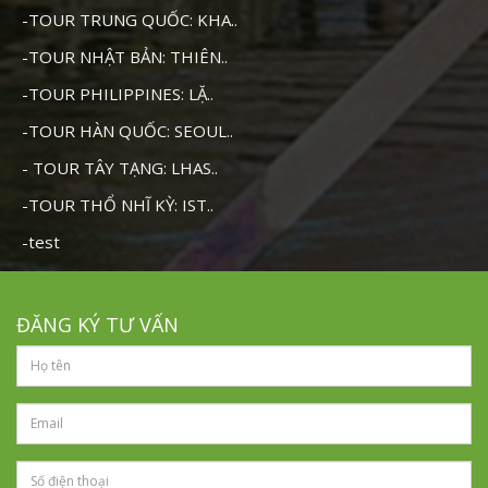
-TOUR TRUNG QUỐC: KHA..
-TOUR NHẬT BẢN: THIÊN..
-TOUR PHILIPPINES: LẶ..
-TOUR HÀN QUỐC: SEOUL..
- TOUR TÂY TẠNG: LHAS..
-TOUR THỔ NHĨ KỲ: IST..
-test
ĐĂNG KÝ TƯ VẤN