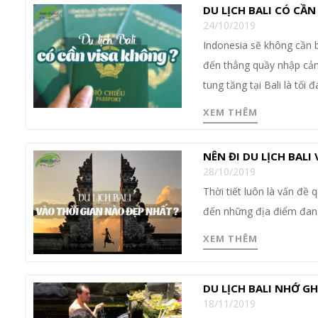
DU LỊCH BALI CÓ CẦ
24/10/2019
Indonesia sẽ không cần b
đến thẳng quầy nhập cảnh
tung tăng tại Bali là tối
XEM THÊM
NÊN ĐI DU LỊCH BALI
28/10/2019
Thời tiết luôn là vấn đề 
đến những địa điểm đang
XEM THÊM
DU LỊCH BALI NHỚ GH
18/11/2019