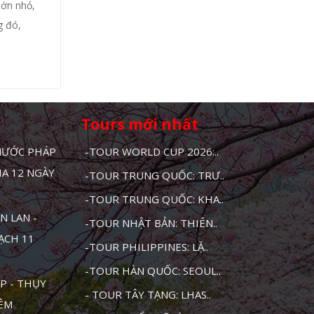
lớn nhỏ,
g đó,
Tours mới nhất
 NƯỚC PHÁP
-TOUR WORLD CUP 2026:..
HA 12 NGÀY
-TOUR TRUNG QUỐC: TRƯ..
-TOUR TRUNG QUỐC: KHA..
N LAN -
-TOUR NHẬT BẢN: THIÊN..
MẠCH 11
-TOUR PHILIPPINES: LẶ..
-TOUR HÀN QUỐC: SEOUL..
P - THỤY
- TOUR TÂY TẠNG: LHAS..
ĐÊM