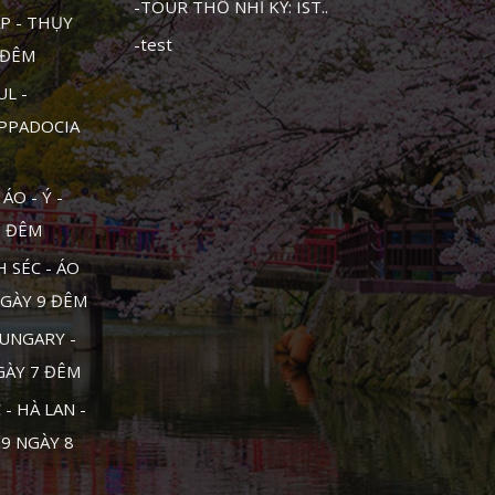
-TOUR THỔ NHĨ KỲ: IST..
P - THỤY
-test
1 ĐÊM
UL -
APPADOCIA
ÁO - Ý -
0 ĐÊM
 SÉC - ÁO
NGÀY 9 ĐÊM
UNGARY -
NGÀY 7 ĐÊM
- HÀ LAN -
 9 NGÀY 8