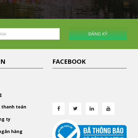
ĐĂNG KÝ
IN
FACEBOOK
g
 thanh toán
ng ty
 ngân hàng