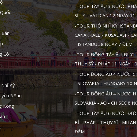
Độ
-TOUR TÂY ÂU 3 NƯỚC: PHÁ
 Quốc
SĨ - Ý - VATICAN 12 NGÀY 1
-TOUR THỔ NHĨ KỲ: ISTANB
t Bản
CANAKKALE - KUSADASI - C
ập
- ISTANBUL 8 NGÀY 7 ĐÊM
g Cổ
-TOUR ĐÔNG TÂY ÂU: ĐỨC - 
THỤY SỸ - PHÁP 11 NGÀY 1
-TOUR ĐÔNG ÂU 4 NƯỚC: CH
- SLOVAKIA - HUNGARY 10 
 Nhĩ Kỳ
-TOUR ĐÔNG ÂU 4 NƯỚC: H
uyền 5 Sao
SLOVAKIA - ÁO - CH SÉC 8 
ng Kong
-TOUR TÂY ÂU 6 NƯỚC: ĐỨC 
tan
BỈ - PHÁP - THỤY SĨ - MILAN
ai
ĐÊM