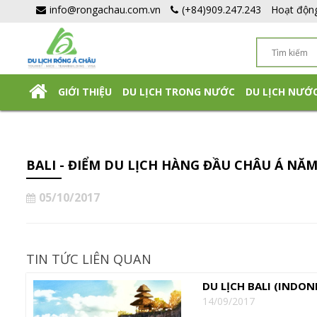
info@rongachau.com.vn
(+84)909.247.243
Hoạt độn
GIỚI THIỆU
DU LỊCH TRONG NƯỚC
DU LỊCH NƯỚ
DU LỊCH NHẬT BẢN TỰ TÚC
BALI - ĐIỂM DU LỊCH HÀNG ĐẦU CHÂU Á NĂM
05/10/2017
TIN TỨC LIÊN QUAN
DU LỊCH BALI (INDO
14/09/2017