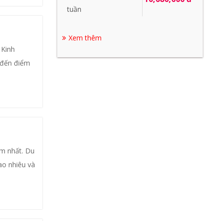
tuần
Xem thêm
 Kinh
u đến điểm
âm nhất. Du
bao nhiêu và