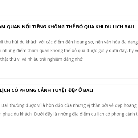
M QUAN NỔI TIẾNG KHÔNG THỂ BỎ QUA KHI DU LỊCH BALI
li thu hút du khách với các điểm đến hoang sơ, nền văn hóa đa dạng
Với những điểm tham quan không thể bỏ qua được gợi ý dưới đây, hy 
 thật thú vị và nhiều trải nghiệm đáng nhớ.
LỊCH CÓ PHONG CẢNH TUYỆT ĐẸP Ở BALI
 Bali thường được ví là hòn đảo của những vị thần bởi vẻ đẹp hoang
h phục du khách. Dưới đây là những địa điểm du lịch có phong cảnh 