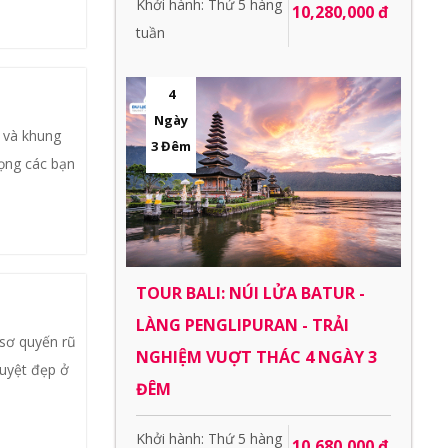
Khởi hành: Thứ 5 hàng
10,280,000 đ
tuần
4
Ngày
 và khung
3 Đêm
vọng các bạn
TOUR BALI: NÚI LỬA BATUR -
LÀNG PENGLIPURAN - TRẢI
 sơ quyến rũ
NGHIỆM VUỢT THÁC 4 NGÀY 3
tuyệt đẹp ở
ĐÊM
Khởi hành: Thứ 5 hàng
10,680,000 đ