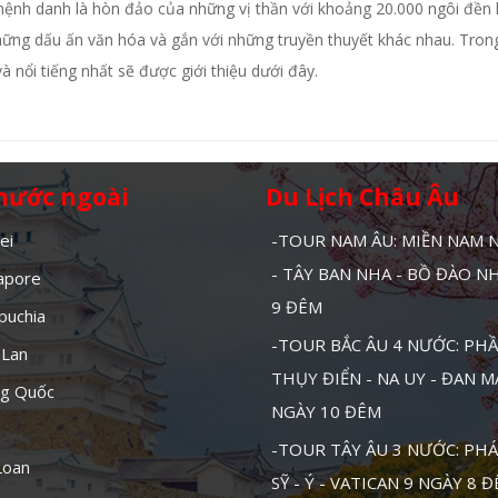
ệnh danh là hòn đảo của những vị thần với khoảng 20.000 ngôi đền 
hững dấu ấn văn hóa và gắn với những truyền thuyết khác nhau. Tron
và nổi tiếng nhất sẽ được giới thiệu dưới đây.
 nước ngoài
Du Lịch Châu Âu
ei
-TOUR NAM ÂU: MIỀN NAM
- TÂY BAN NHA - BỒ ĐÀO N
gapore
9 ĐÊM
puchia
-TOUR BẮC ÂU 4 NƯỚC: PHẦ
 Lan
THỤY ĐIỂN - NA UY - ĐAN 
ng Quốc
NGÀY 10 ĐÊM
-TOUR TÂY ÂU 3 NƯỚC: PHÁ
Loan
SỸ - Ý - VATICAN 9 NGÀY 8 