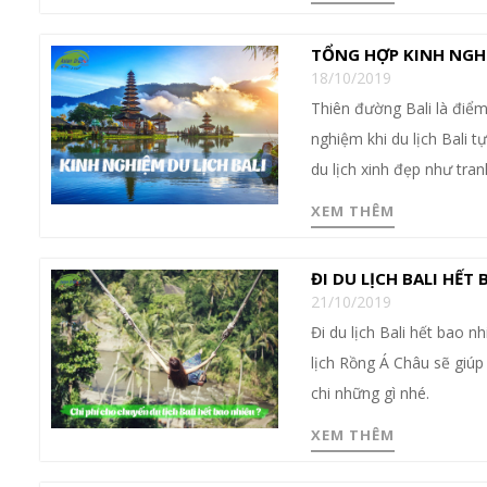
TỔNG HỢP KINH NGHI
18/10/2019
Thiên đường Bali là điểm 
nghiệm khi du lịch Bali t
du lịch xinh đẹp như tran
XEM THÊM
ĐI DU LỊCH BALI HẾT
21/10/2019
Đi du lịch Bali hết bao 
lịch Rồng Á Châu sẽ giúp 
chi những gì nhé.
XEM THÊM