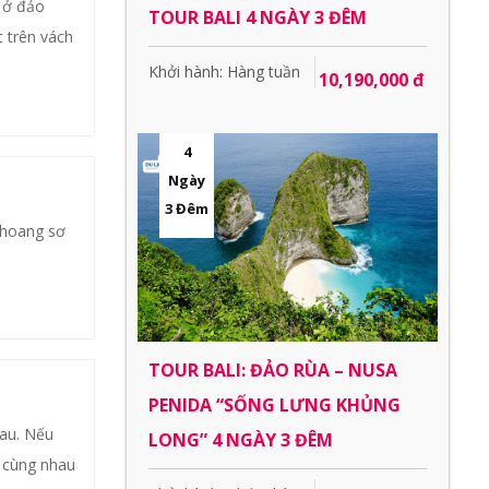
t ở đảo
TOUR BALI 4 NGÀY 3 ĐÊM
c trên vách
Khởi hành: Hàng tuần
10,190,000 đ
4
Ngày
3 Đêm
 hoang sơ
TOUR BALI: ĐẢO RÙA – NUSA
PENIDA “SỐNG LƯNG KHỦNG
hau. Nếu
LONG” 4 NGÀY 3 ĐÊM
g cùng nhau