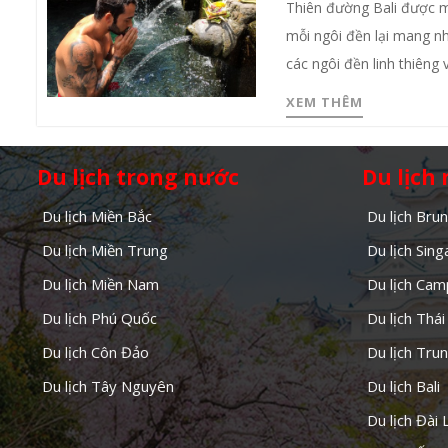
Thiên đường Bali được m
mỗi ngôi đền lại mang n
các ngôi đền linh thiêng 
XEM THÊM
Du lịch trong nước
Du lịch
Du lịch Miền Bắc
Du lịch Brun
Du lịch Miền Trung
Du lịch Sin
Du lịch Miền Nam
Du lịch Cam
Du lịch Phú Quốc
Du lịch Thái
Du lịch Côn Đảo
Du lịch Tru
Du lịch Tây Nguyên
Du lịch Bali
Du lịch Đài 