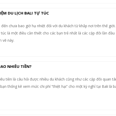
ỆM DU LỊCH BALI TỰ TÚC
đến chưa bao giờ hạ nhiệt đối với du khách từ khắp nơi trên thế giới.
ự túc là một điều cần thiết cho các bạn trẻ nhất là các cặp đôi lần đầ
h vẽ này.
 BAO NHIÊU TIỀN?
nhiêu tiền là câu hỏi được nhiều du khách cũng như các cặp đôi quan t
bạn thống kê xem mức chi phí “thiệt hại” cho một kỳ nghỉ tại Bali là 