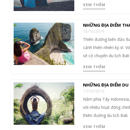
XEM THÊM
NHỮNG ĐỊA ĐIỂM THA
16/10/2019
Thiên đường biển đảo Ba
cảnh thiên nhiên kỳ vĩ. 
sẽ có chuyến du lịch Bali
XEM THÊM
NHỮNG ĐỊA ĐIỂM DU 
17/10/2019
Nằm phía Tây Indonesia,
với nhiều hoạt động chin
thiên đường du lịch Bali.
XEM THÊM