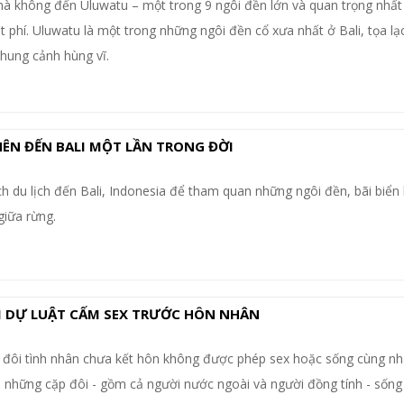
 mà không đến Uluwatu – một trong 9 ngôi đền lớn và quan trọng nhấ
t phí. Uluwatu là một trong những ngôi đền cổ xưa nhất ở Bali, tọa lạ
hung cảnh hùng vĩ.
NÊN ĐẾN BALI MỘT LẦN TRONG ĐỜI
h du lịch đến Bali, Indonesia để tham quan những ngôi đền, bãi biển
giữa rừng.
VÌ DỰ LUẬT CẤM SEX TRƯỚC HÔN NHÂN
 đôi tình nhân chưa kết hôn không được phép sex hoặc sống cùng n
, những cặp đôi - gồm cả người nước ngoài và người đồng tính - sốn