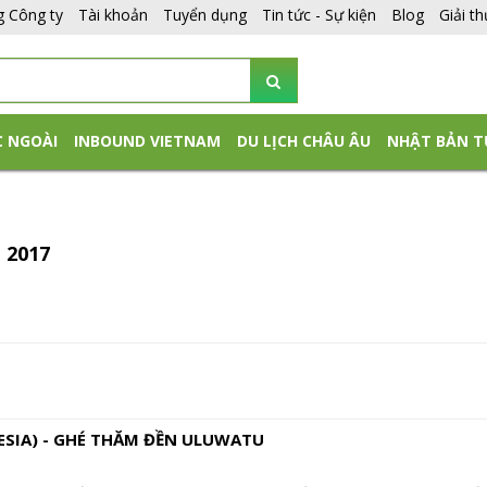
g Công ty
Tài khoản
Tuyển dụng
Tin tức - Sự kiện
Blog
Giải t
C NGOÀI
INBOUND VIETNAM
DU LỊCH CHÂU ÂU
NHẬT BẢN T
 2017
NESIA) - GHÉ THĂM ĐỀN ULUWATU