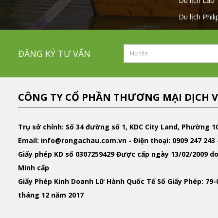
Du lịch Lào
Du lịch Phil
ĐĂNG KÝ TƯ VẤN
CÔNG TY CỔ PHẦN THƯƠNG MẠI DỊCH V
Trụ sở chính: Số 34 đường số 1, KDC City Land, Phường 1
Email
: info@rongachau.com.vn -
Điện thoại:
0909 247 243 
Giấy phép KD
số 0307259429 Được cấp ngày 13/02/2009 do
Minh cấp
Giấy Phép Kinh Doanh Lữ Hành Quốc Tế
Số Giấy Phép: 79
tháng 12 năm 2017