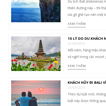
Du lịch Bali (Indonesia)
thiên đường này – thì thậ
núi gồ ghề tạo nên một k
XEM THÊM
10 LÝ DO DU KHÁCH 
31/08/2019
Mỗi năm, hàng triệu khác
và nghỉ trong các resort 
XEM THÊM
KHÁCH HỦY ĐI BALI 
25/09/2019
Theo dự luật mới, những
luật này được thông qua