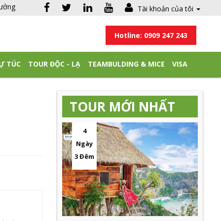
hưởng
Tài khoản của tôi
Hotline: 0909 247 243
Ự TÚC
TOUR ĐỘC - LẠ
TEAMBULDING & MICE
VISA
TOUR MỚI NHẤT
4
Ngày
3 Đêm