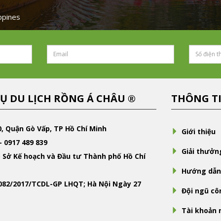
ippines
Ụ DU LỊCH RỒNG Á CHÂU ®
THÔNG T
0, Quận Gò Vấp, TP Hồ Chí Minh
Giới thiệu
- 0917 489 839
Giải thưởn
 Sở Kế hoạch và Đầu tư Thành phố Hồ Chí
Hướng dẫn
-082/2017/TCDL-GP LHQT; Hà Nội Ngày 27
Đội ngũ cô
Tài khoản