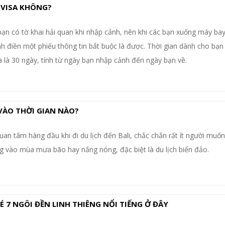
N VISA KHÔNG?
ạn có tờ khai hải quan khi nhập cảnh, nên khi các bạn xuống máy bay
 điền một phiếu thông tin bắt buộc là được. Thời gian dành cho bạn 
 đa là 30 ngày, tính từ ngày bạn nhập cảnh đến ngày bạn về.
 VÀO THỜI GIAN NÀO?
quan tâm hàng đầu khi đi du lịch đến Bali, chắc chắn rất ít người muốn 
 vào mùa mưa bão hay nắng nóng, đặc biệt là du lịch biển đảo.
É 7 NGÔI ĐỀN LINH THIÊNG NỔI TIẾNG Ở ĐÂY