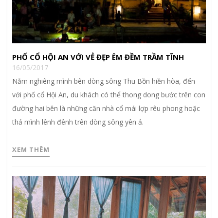
PHỐ CỔ HỘI AN VỚI VẺ ĐẸP ÊM ĐỀM TRẦM TĨNH
16/05/2017
Nằm nghiêng mình bên dòng sông Thu Bồn hiền hòa, đến
với phố cổ Hội An, du khách có thể thong dong bước trên con
đường hai bên là những căn nhà cổ mái lợp rêu phong hoặc
thả mình lênh đênh trên dòng sông yên ả.
XEM THÊM