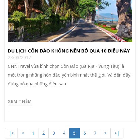
DU LỊCH CÔN ĐẢO KHÔNG NÊN BỎ QUA 10 ĐIỀU NÀY
23/03/2017
CNNTravel vừa bình chọn Côn Đảo (Bà Rịa - Vũng Tàu) là
một trong những hòn đảo yên bình nhất thế giới. Và đến đây,
đừng bỏ qua những điều sau.
XEM THÊM
|<
<
1
2
3
4
5
6
7
>
>|