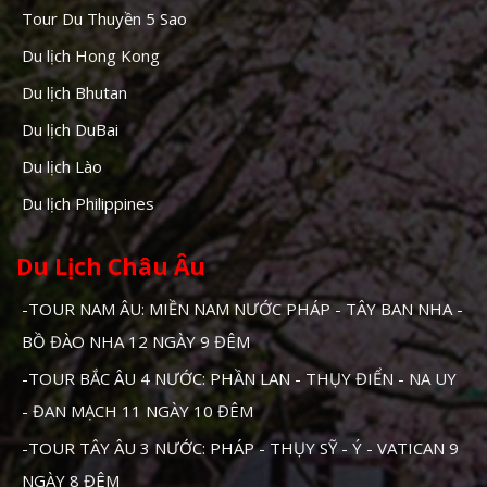
Tour Du Thuyền 5 Sao
Du lịch Hong Kong
Du lịch Bhutan
Du lịch DuBai
Du lịch Lào
Du lịch Philippines
Du Lịch Châu Âu
-TOUR NAM ÂU: MIỀN NAM NƯỚC PHÁP - TÂY BAN NHA -
BỒ ĐÀO NHA 12 NGÀY 9 ĐÊM
-TOUR BẮC ÂU 4 NƯỚC: PHẦN LAN - THỤY ĐIỂN - NA UY
- ĐAN MẠCH 11 NGÀY 10 ĐÊM
-TOUR TÂY ÂU 3 NƯỚC: PHÁP - THỤY SỸ - Ý - VATICAN 9
NGÀY 8 ĐÊM