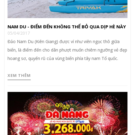
NAM DU - ĐIỂM ĐẾN KHÔNG THỂ BỎ QUA DỊP HÈ NÀY
05/04/2017
Đảo Nam Du (Kiên Giang) được ví như viên ngọc thô giữa
biển, là điểm đến cho dân phượt muốn chiêm ngưỡng vẻ đẹp
hoang sơ, quyến rũ của vùng biển phía tây nam Tổ quốc.
XEM THÊM