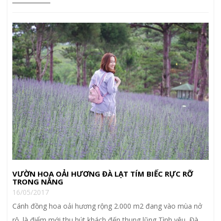
VƯỜN HOA OẢI HƯƠNG ĐÀ LẠT TÍM BIẾC RỰC RỠ
TRONG NẮNG
16/05/2017
Cánh đồng hoa oải hương rộng 2.000 m2 đang vào mùa nở
rộ, là điểm mới thu hút khách đến thung lũng Tình yêu, Đà