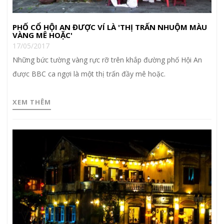
PHỐ CỔ HỘI AN ĐƯỢC VÍ LÀ 'THỊ TRẤN NHUỘM MÀU
VÀNG MÊ HOẶC'
17/05/2017
Những bức tường vàng rực rỡ trên khắp đường phố Hội An
được BBC ca ngợi là một thị trấn đầy mê hoặc.
XEM THÊM