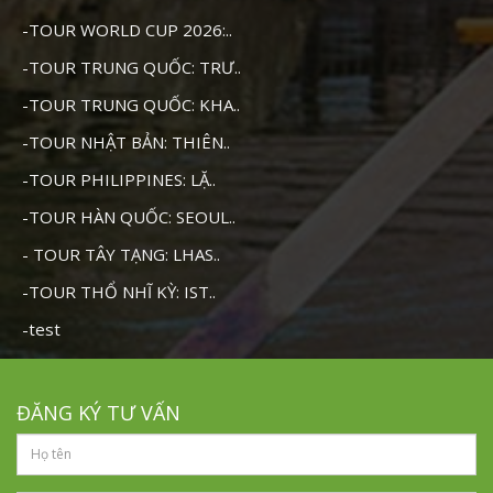
-TOUR WORLD CUP 2026:..
-TOUR TRUNG QUỐC: TRƯ..
-TOUR TRUNG QUỐC: KHA..
-TOUR NHẬT BẢN: THIÊN..
-TOUR PHILIPPINES: LẶ..
-TOUR HÀN QUỐC: SEOUL..
- TOUR TÂY TẠNG: LHAS..
-TOUR THỔ NHĨ KỲ: IST..
-test
ĐĂNG KÝ TƯ VẤN