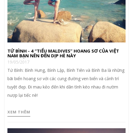
TỨ BÌNH - 4 “TIỂU MALDIVES” HOANG SƠ CỦA VIỆT
NAM BẠN NÊN ĐẾN DỊP HÈ NÀY
19/05/2017
Tứ Bình: Bình Hưng, Bình Lập, Bình Tiên và Bình Ba là những
bãi biển hoang sơ với các cung đường ven biển và cảnh trí
tuyệt đẹp. Đi mau kẻo đến khi dân tình kéo nhau đi nườm
nượp lại tiếc nè!
XEM THÊM