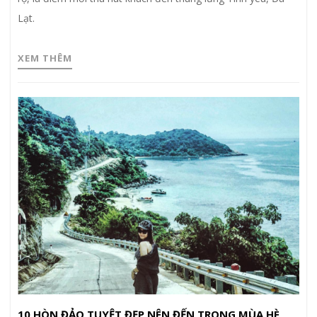
Lạt.
XEM THÊM
10 HÒN ĐẢO TUYỆT ĐẸP NÊN ĐẾN TRONG MÙA HÈ