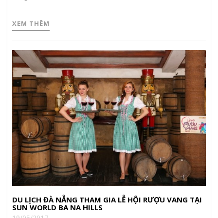
XEM THÊM
DU LỊCH ĐÀ NẴNG THAM GIA LỄ HỘI RƯỢU VANG TẠI
SUN WORLD BA NA HILLS
19/05/2017