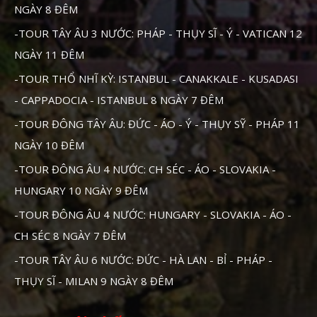
NGÀY 8 ĐÊM
-TOUR TÂY ÂU 3 NƯỚC: PHÁP - THỤY SĨ - Ý - VATICAN 12
NGÀY 11 ĐÊM
-TOUR THỔ NHĨ KỲ: ISTANBUL - CANAKKALE - KUSADASI
- CAPPADOCIA - ISTANBUL 8 NGÀY 7 ĐÊM
-TOUR ĐÔNG TÂY ÂU: ĐỨC - ÁO - Ý - THỤY SỸ - PHÁP 11
NGÀY 10 ĐÊM
-TOUR ĐÔNG ÂU 4 NƯỚC: CH SÉC - ÁO - SLOVAKIA -
HUNGARY 10 NGÀY 9 ĐÊM
-TOUR ĐÔNG ÂU 4 NƯỚC: HUNGARY - SLOVAKIA - ÁO -
CH SÉC 8 NGÀY 7 ĐÊM
-TOUR TÂY ÂU 6 NƯỚC: ĐỨC - HÀ LAN - BỈ - PHÁP -
THỤY SĨ - MILAN 9 NGÀY 8 ĐÊM