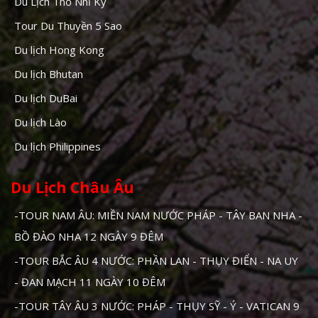
Du Lịch Thổ Nhĩ Kỳ
Tour Du Thuyền 5 Sao
Du lịch Hong Kong
Du lịch Bhutan
Du lịch DuBai
Du lịch Lào
Du lịch Philippines
Du Lịch Châu Âu
-TOUR NAM ÂU: MIỀN NAM NƯỚC PHÁP - TÂY BAN NHA -
BỒ ĐÀO NHA 12 NGÀY 9 ĐÊM
-TOUR BẮC ÂU 4 NƯỚC: PHẦN LAN - THỤY ĐIỂN - NA UY
- ĐAN MẠCH 11 NGÀY 10 ĐÊM
-TOUR TÂY ÂU 3 NƯỚC: PHÁP - THỤY SỸ - Ý - VATICAN 9