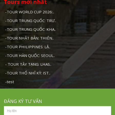
Tours mới nhất
-TOUR WORLD CUP 2026:..
-TOUR TRUNG QUỐC: TRƯ..
-TOUR TRUNG QUỐC: KHA..
-TOUR NHẬT BẢN: THIÊN..
-TOUR PHILIPPINES: LẶ..
-TOUR HÀN QUỐC: SEOUL..
- TOUR TÂY TẠNG: LHAS..
-TOUR THỔ NHĨ KỲ: IST..
-test
ĐĂNG KÝ TƯ VẤN