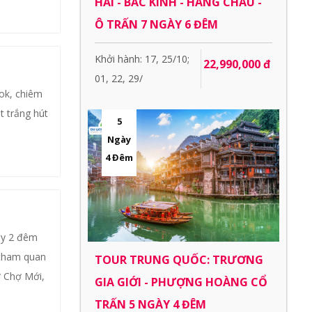
HẢI - BẮC KINH - HÀNG CHÂU -
Ô TRẤN 7 NGÀY 6 ĐÊM
Khởi hành: 17, 25/10;
22,990,000 đ
01, 22, 29/
ok, chiêm
t trắng hút
5
Ngày
4 Đêm
ày 2 đêm
 tham quan
TOUR TRUNG QUỐC: TRƯƠNG
 Chợ Mới,
GIA GIỚI - PHƯỢNG HOÀNG CỔ
TRẤN 5 NGÀY 4 ĐÊM