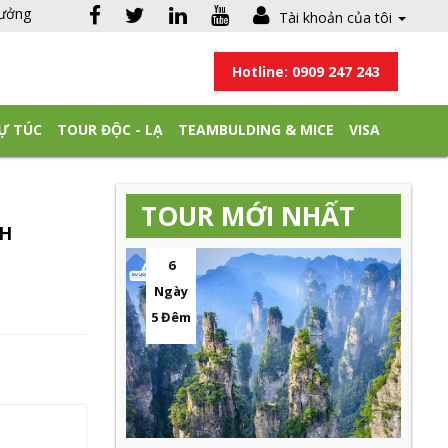
hưởng
Tài khoản của tôi
Hotline: 0909 247 243
Ự TÚC
TOUR ĐỘC - LẠ
TEAMBULDING & MICE
VISA
TOUR MỚI NHẤT
CH
6
Ngày
5 Đêm