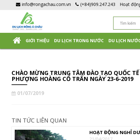
info@rongachau.com.vn
(+84)909.247.243
Hoạt độn
GIỚI THIỆU
DU LỊCH TRONG NƯỚC
DU LỊCH NƯỚ
DU LỊCH NHẬT BẢN TỰ TÚC
CHÀO MỪNG TRUNG TÂM ĐÀO TẠO QUỐC TẾ 
PHƯỢNG HOÀNG CỔ TRẤN NGÀY 23-6-2019
01/07/2019
TIN TỨC LIÊN QUAN
HOẠT ĐỘNG NGHỈ DƯ
21/04/2017