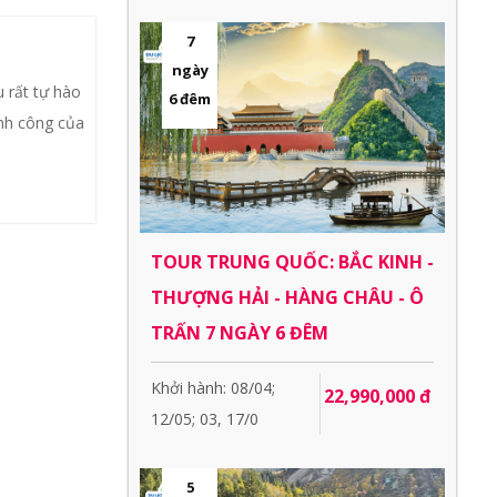
7
ngày
 rất tự hào
6 đêm
ành công của
TOUR TRUNG QUỐC: BẮC KINH -
THƯỢNG HẢI - HÀNG CHÂU - Ô
TRẤN 7 NGÀY 6 ĐÊM
Khởi hành: 08/04;
22,990,000 đ
12/05; 03, 17/0
5