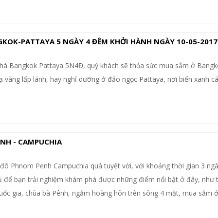
GKOK-PATTAYA 5 NGÀY 4 ĐÊM KHỞI HÀNH NGÀY 10-05-2017
 phá Bangkok Pattaya 5N4Đ, quý khách sẽ thỏa sức mua sắm ở Bangk
vàng lấp lánh, hay nghỉ dưỡng ở đảo ngọc Pattaya, nơi biển xanh cá
NH - CAMPUCHIA
đô Phnom Penh Campuchia quá tuyệt vời, với khoảng thời gian 3 ng
 để bạn trải nghiệm khám phá được những điểm nổi bật ở đây, như
uốc gia, chùa bà Pênh, ngắm hoàng hôn trên sông 4 mặt, mua sắm ở