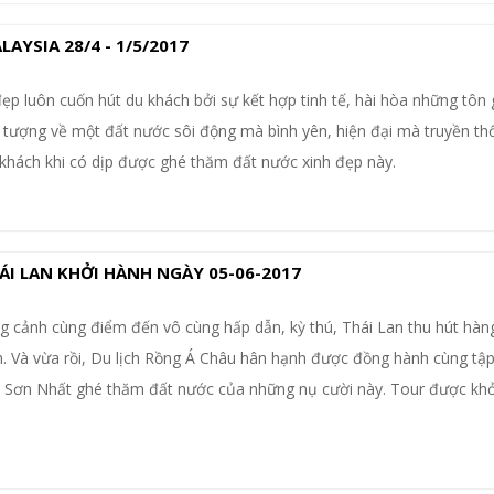
YSIA 28/4 - 1/5/2017
ẹp luôn cuốn hút du khách bởi sự kết hợp tinh tế, hài hòa những tôn 
 tượng về một đất nước sôi động mà bình yên, hiện đại mà truyền th
 khách khi có dịp được ghé thăm đất nước xinh đẹp này.
I LAN KHỞI HÀNH NGÀY 05-06-2017
 cảnh cùng điểm đến vô cùng hấp dẫn, kỳ thú, Thái Lan thu hút hàng
 Và vừa rồi, Du lịch Rồng Á Châu hân hạnh được đồng hành cùng tập
n Sơn Nhất ghé thăm đất nước của những nụ cười này. Tour được kh