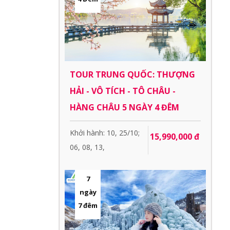
TOUR TRUNG QUỐC: THƯỢNG
HẢI - VÔ TÍCH - TÔ CHÂU -
HÀNG CHÂU 5 NGÀY 4 ĐÊM
Khởi hành: 10, 25/10;
15,990,000 đ
06, 08, 13,
7
ngày
7 đêm