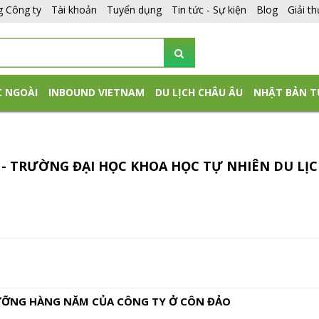
g Công ty
Tài khoản
Tuyển dụng
Tin tức - Sự kiện
Blog
Giải t
C NGOÀI
INBOUND VIETNAM
DU LỊCH CHÂU ÂU
NHẬT BẢN T
- TRƯỜNG ĐẠI HỌC KHOA HỌC TỰ NHIÊN DU LỊ
ỠNG HÀNG NĂM CỦA CÔNG TY Ở CÔN ĐẢO