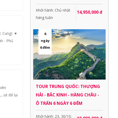
Khởi hành: Chủ nhật
14,950,000 đ
hàng tuần
c Cung) ♥
6
ngày
nh - Phủ
6 đêm
TOUR TRUNG QUỐC: THƯỢNG
viên
HẢI - BẮC KINH - HÀNG CHÂU -
..sẽ để lại
Ô TRẤN 6 NGÀY 6 ĐÊM
Khởi hành: 23, 30/10;