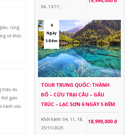
19,990,000 đ
06, 13/11;
6
giáo, cùng
Ngày
ống sẽ khắc
5 Đêm
TOUR TRUNG QUỐC: THÀNH
 triệu du
ĐÔ – CỬU TRẠI CÂU – GẤU
 thể giáo
TRÚC – LẠC SƠN 6 NGÀY 5 ĐÊM
ởi hành vào
Khởi hành: 04, 11, 18,
18,990,000 đ
25/11/2025