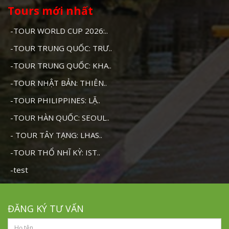
Tours mới nhất
-TOUR WORLD CUP 2026:..
-TOUR TRUNG QUỐC: TRƯ..
-TOUR TRUNG QUỐC: KHA..
-TOUR NHẬT BẢN: THIÊN..
-TOUR PHILIPPINES: LẶ..
-TOUR HÀN QUỐC: SEOUL..
- TOUR TÂY TẠNG: LHAS..
-TOUR THỔ NHĨ KỲ: IST..
-test
ĐĂNG KÝ TƯ VẤN