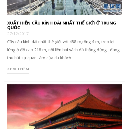
XUẤT HIỆN CẦU KÍNH DÀI NHẤT THẾ GIỚI Ở TRUNG
QUỐC
27/12/2017
Cây cầu kính dài nhất thế giới với 488 m,rộng 4 m, treo lơ
lửng ở độ cao 218 m, nối liền hai vách đá thẳng đứng , đang
thu hút sự quan tâm của du khách.
XEM THÊM