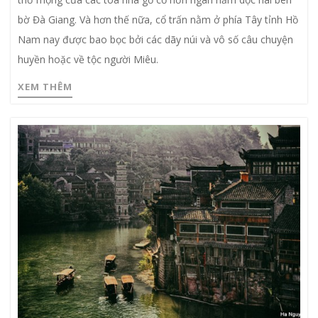
bờ Đà Giang. Và hơn thế nữa, cổ trấn nằm ở phía Tây tỉnh Hồ
Nam nay được bao bọc bởi các dãy núi và vô số câu chuyện
huyền hoặc về tộc người Miêu.
XEM THÊM