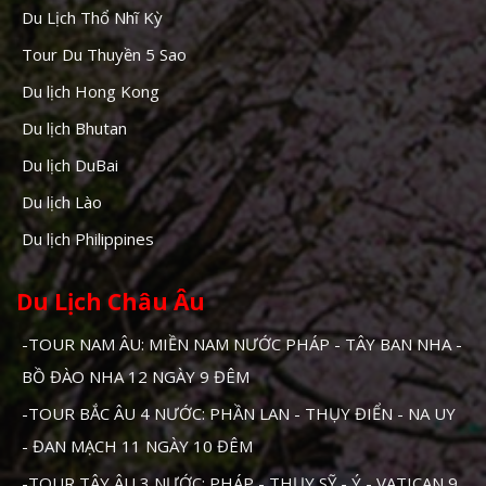
Du Lịch Thổ Nhĩ Kỳ
Tour Du Thuyền 5 Sao
Du lịch Hong Kong
Du lịch Bhutan
Du lịch DuBai
Du lịch Lào
Du lịch Philippines
Du Lịch Châu Âu
-TOUR NAM ÂU: MIỀN NAM NƯỚC PHÁP - TÂY BAN NHA -
BỒ ĐÀO NHA 12 NGÀY 9 ĐÊM
-TOUR BẮC ÂU 4 NƯỚC: PHẦN LAN - THỤY ĐIỂN - NA UY
- ĐAN MẠCH 11 NGÀY 10 ĐÊM
-TOUR TÂY ÂU 3 NƯỚC: PHÁP - THỤY SỸ - Ý - VATICAN 9