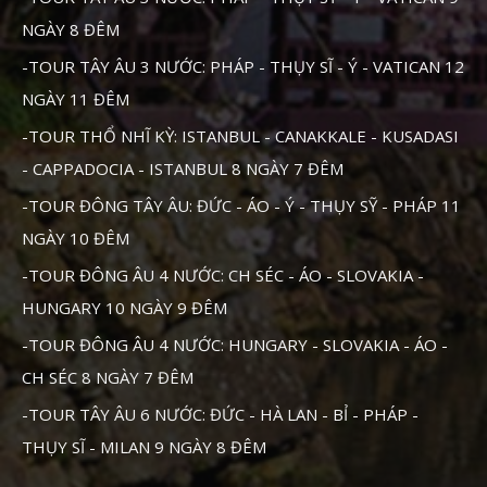
NGÀY 8 ĐÊM
-TOUR TÂY ÂU 3 NƯỚC: PHÁP - THỤY SĨ - Ý - VATICAN 12
NGÀY 11 ĐÊM
-TOUR THỔ NHĨ KỲ: ISTANBUL - CANAKKALE - KUSADASI
- CAPPADOCIA - ISTANBUL 8 NGÀY 7 ĐÊM
-TOUR ĐÔNG TÂY ÂU: ĐỨC - ÁO - Ý - THỤY SỸ - PHÁP 11
NGÀY 10 ĐÊM
-TOUR ĐÔNG ÂU 4 NƯỚC: CH SÉC - ÁO - SLOVAKIA -
HUNGARY 10 NGÀY 9 ĐÊM
-TOUR ĐÔNG ÂU 4 NƯỚC: HUNGARY - SLOVAKIA - ÁO -
CH SÉC 8 NGÀY 7 ĐÊM
-TOUR TÂY ÂU 6 NƯỚC: ĐỨC - HÀ LAN - BỈ - PHÁP -
THỤY SĨ - MILAN 9 NGÀY 8 ĐÊM