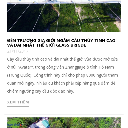
ĐẾN TRƯƠNG GIA GIỚI NGẮM CẦU THỦY TINH CAO
VÀ DÀI NHẤT THẾ GIỚI GLASS BRIGDE
21/11/2017
Cây cầu thủy tinh cao và dài nhất thế giới vừa được mở cửa
ở núi "Avatar", trong công viên Zhangjiajie ở tỉnh Hồ Nam
(Trung Quốc). Công trình này chỉ cho phép 8000 người tham
quan mỗi ngày. Nhiều du khách phải xếp hàng qua đêm để
chiêm ngưỡng cây cầu độc đáo này.
XEM THÊM