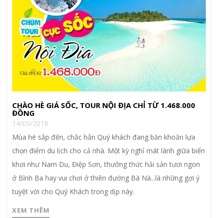
CHÀO HÈ GIÁ SỐC, TOUR NỘI ĐỊA CHỈ TỪ 1.468.000
ĐỒNG
14/05/2018
Mùa hè sắp đến, chắc hẳn Quý khách đang băn khoăn lựa
chọn điểm du lịch cho cả nhà. Một kỳ nghỉ mát lành giữa biển
khơi như Nam Du, Điệp Sơn, thưởng thức hải sản tươi ngon
ở Bình Ba hay vui chơi ở thiên đường Bà Nà...là những gợi ý
tuyệt vời cho Quý Khách trong dịp này.
XEM THÊM