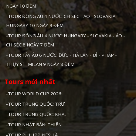
NGÀY 10 ĐÊM
-TOUR ĐÔNG ÂU 4 NƯỚC: CH SÉC - ÁO - SLOVAKIA -
HUNGARY 10 NGÀY 9 ĐÊM
-TOUR ĐÔNG ÂU 4 NƯỚC: HUNGARY - SLOVAKIA - ÁO -
CH SÉC 8 NGÀY 7 ĐÊM
-TOUR TÂY ÂU 6 NƯỚC: ĐỨC - HÀ LAN - BỈ - PHÁP -
THỤY SĨ - MILAN 9 NGÀY 8 ĐÊM
Tours mới nhất
-TOUR WORLD CUP 2026:..
-TOUR TRUNG QUỐC: TRƯ..
-TOUR TRUNG QUỐC: KHA..
-TOUR NHẬT BẢN: THIÊN..
-TOUR PHILIPPINES: LẶ..