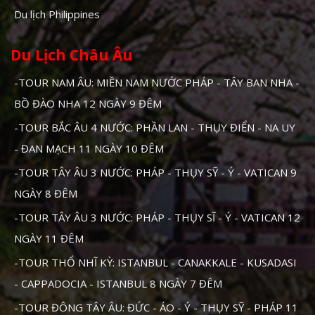
Du lịch Philippines
Du Lịch Châu Âu
-TOUR NAM ÂU: MIỀN NAM NƯỚC PHÁP - TÂY BAN NHA -
BỒ ĐÀO NHA 12 NGÀY 9 ĐÊM
-TOUR BẮC ÂU 4 NƯỚC: PHẦN LAN - THỤY ĐIỂN - NA UY
- ĐAN MẠCH 11 NGÀY 10 ĐÊM
-TOUR TÂY ÂU 3 NƯỚC: PHÁP - THỤY SỸ - Ý - VATICAN 9
NGÀY 8 ĐÊM
-TOUR TÂY ÂU 3 NƯỚC: PHÁP - THỤY SĨ - Ý - VATICAN 12
NGÀY 11 ĐÊM
-TOUR THỔ NHĨ KỲ: ISTANBUL - CANAKKALE - KUSADASI
- CAPPADOCIA - ISTANBUL 8 NGÀY 7 ĐÊM
-TOUR ĐÔNG TÂY ÂU: ĐỨC - ÁO - Ý - THỤY SỸ - PHÁP 11