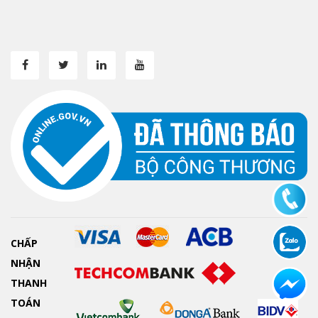
CHẤP
NHẬN
THANH
TOÁN