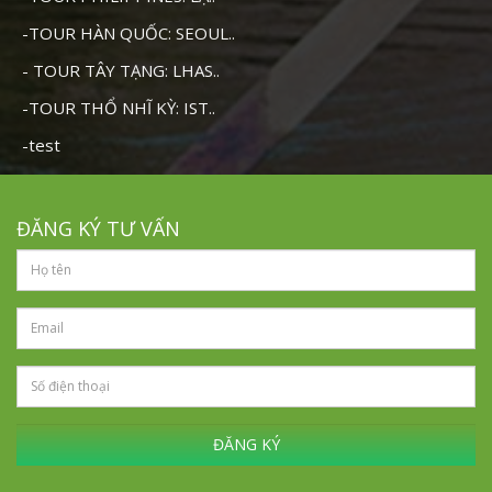
-TOUR HÀN QUỐC: SEOUL..
- TOUR TÂY TẠNG: LHAS..
-TOUR THỔ NHĨ KỲ: IST..
-test
ĐĂNG KÝ TƯ VẤN
ĐĂNG KÝ