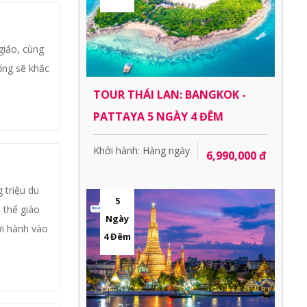
giáo, cùng
ống sẽ khắc
TOUR THÁI LAN: BANGKOK -
PATTAYA 5 NGÀY 4 ĐÊM
Khởi hành: Hàng ngày
6,990,000 đ
 triệu du
5
 thể giáo
Ngày
ởi hành vào
4 Đêm