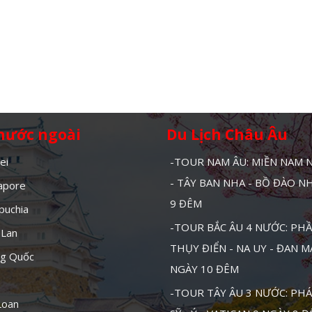
 nước ngoài
Du Lịch Châu Âu
ei
-TOUR NAM ÂU: MIỀN NAM
- TÂY BAN NHA - BỒ ĐÀO N
gapore
9 ĐÊM
puchia
-TOUR BẮC ÂU 4 NƯỚC: PHẦ
 Lan
THỤY ĐIỂN - NA UY - ĐAN 
ng Quốc
NGÀY 10 ĐÊM
-TOUR TÂY ÂU 3 NƯỚC: PHÁ
Loan