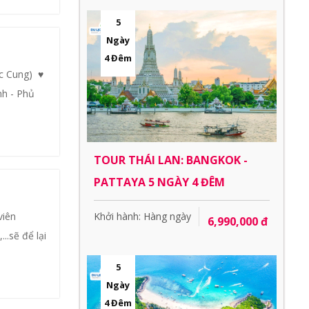
5
Ngày
4 Đêm
c Cung) ♥
nh - Phủ
TOUR THÁI LAN: BANGKOK -
PATTAYA 5 NGÀY 4 ĐÊM
Khởi hành: Hàng ngày
viên
6,990,000 đ
..sẽ để lại
5
Ngày
4 Đêm