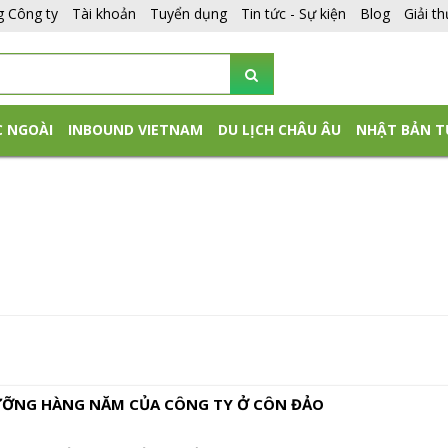
g Công ty
Tài khoản
Tuyển dụng
Tin tức - Sự kiện
Blog
Giải t
C NGOÀI
INBOUND VIETNAM
DU LỊCH CHÂU ÂU
NHẬT BẢN T
ỠNG HÀNG NĂM CỦA CÔNG TY Ở CÔN ĐẢO