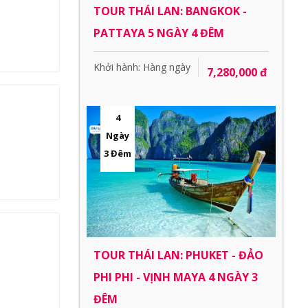
TOUR THÁI LAN: BANGKOK -
PATTAYA 5 NGÀY 4 ĐÊM
Khởi hành: Hàng ngày
7,280,000 đ
4
Ngày
3 Đêm
TOUR THÁI LAN: PHUKET - ĐẢO
PHI PHI - VỊNH MAYA 4 NGÀY 3
ĐÊM