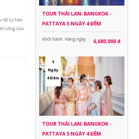
TOUR THÁI LAN: BANGKOK -
 rất tự hào
PATTAYA 5 NGÀY 4 ĐÊM
ành công của
Khởi hành: Hàng ngày
6,680,000 đ
5
Ngày
4 Đêm
TOUR THÁI LAN: BANGKOK -
PATTAYA 5 NGÀY 4 ĐÊM