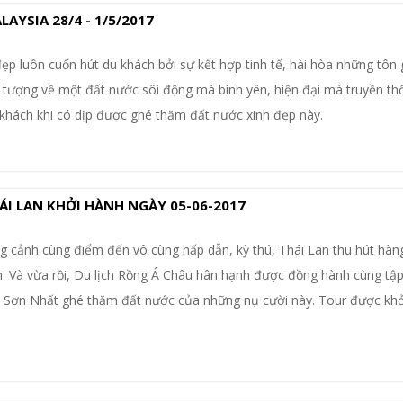
YSIA 28/4 - 1/5/2017
ẹp luôn cuốn hút du khách bởi sự kết hợp tinh tế, hài hòa những tôn 
 tượng về một đất nước sôi động mà bình yên, hiện đại mà truyền th
 khách khi có dịp được ghé thăm đất nước xinh đẹp này.
I LAN KHỞI HÀNH NGÀY 05-06-2017
 cảnh cùng điểm đến vô cùng hấp dẫn, kỳ thú, Thái Lan thu hút hàng
 Và vừa rồi, Du lịch Rồng Á Châu hân hạnh được đồng hành cùng tập
n Sơn Nhất ghé thăm đất nước của những nụ cười này. Tour được kh