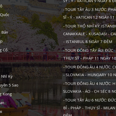
SỸ - Ý - VATICAN 9 NGÀY 8 
Độ
-TOUR TÂY ÂU 3 NƯỚC: PHÁ
 Quốc
SĨ - Ý - VATICAN 12 NGÀY 1
-TOUR THỔ NHĨ KỲ: ISTANB
t Bản
CANAKKALE - KUSADASI - C
ập
- ISTANBUL 8 NGÀY 7 ĐÊM
g Cổ
-TOUR ĐÔNG TÂY ÂU: ĐỨC - 
THỤY SỸ - PHÁP 11 NGÀY 1
-TOUR ĐÔNG ÂU 4 NƯỚC: CH
- SLOVAKIA - HUNGARY 10 
 Nhĩ Kỳ
-TOUR ĐÔNG ÂU 4 NƯỚC: H
uyền 5 Sao
SLOVAKIA - ÁO - CH SÉC 8 
ng Kong
-TOUR TÂY ÂU 6 NƯỚC: ĐỨC 
tan
BỈ - PHÁP - THỤY SĨ - MILAN
ai
ĐÊM