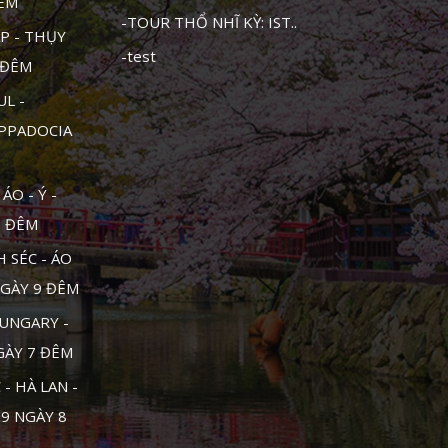
ĐÊM
-TOUR THỔ NHĨ KỲ: IST..
P - THỤY
-test
1 ĐÊM
UL -
APPADOCIA
ÁO - Ý -
0 ĐÊM
 SÉC - ÁO
NGÀY 9 ĐÊM
UNGARY -
NGÀY 7 ĐÊM
- HÀ LAN -
 9 NGÀY 8