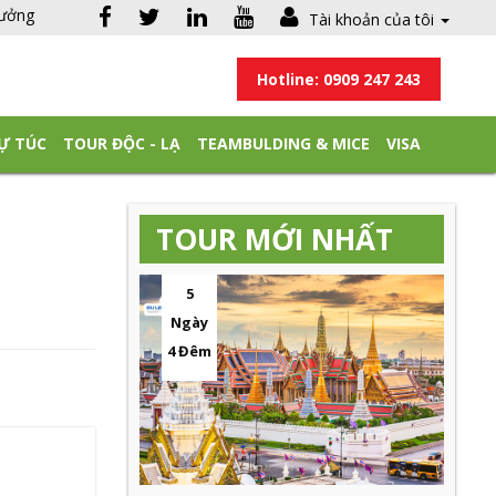
hưởng
Tài khoản của tôi
Hotline: 0909 247 243
Ự TÚC
TOUR ĐỘC - LẠ
TEAMBULDING & MICE
VISA
TOUR MỚI NHẤT
5
Ngày
4 Đêm