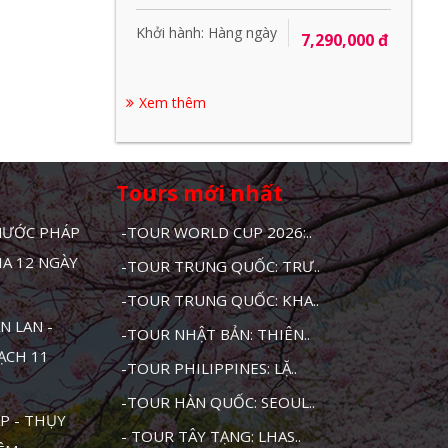
Khởi hành: Hàng ngày
7,290,000 đ
Xem thêm
Tours mới nhất
 NƯỚC PHÁP
-TOUR WORLD CUP 2026:..
HA 12 NGÀY
-TOUR TRUNG QUỐC: TRƯ..
-TOUR TRUNG QUỐC: KHA..
N LAN -
-TOUR NHẬT BẢN: THIÊN..
MẠCH 11
-TOUR PHILIPPINES: LẶ..
-TOUR HÀN QUỐC: SEOUL..
P - THỤY
- TOUR TÂY TẠNG: LHAS..