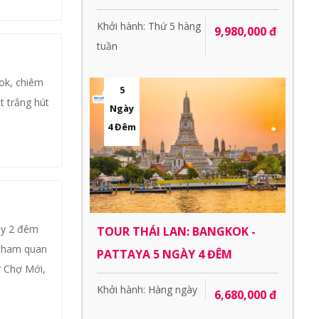
Khởi hành: Thứ 5 hàng
9,980,000 đ
tuần
ok, chiêm
5
t trắng hút
Ngày
4 Đêm
ày 2 đêm
TOUR THÁI LAN: BANGKOK -
 tham quan
PATTAYA 5 NGÀY 4 ĐÊM
 Chợ Mới,
Khởi hành: Hàng ngày
6,680,000 đ