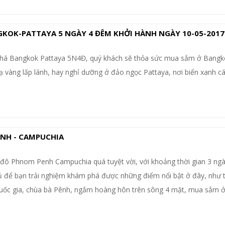
GKOK-PATTAYA 5 NGÀY 4 ĐÊM KHỞI HÀNH NGÀY 10-05-2017
 phá Bangkok Pattaya 5N4Đ, quý khách sẽ thỏa sức mua sắm ở Bangk
vàng lấp lánh, hay nghỉ dưỡng ở đảo ngọc Pattaya, nơi biển xanh cá
NH - CAMPUCHIA
đô Phnom Penh Campuchia quá tuyệt vời, với khoảng thời gian 3 ng
 để bạn trải nghiệm khám phá được những điểm nổi bật ở đây, như
uốc gia, chùa bà Pênh, ngắm hoàng hôn trên sông 4 mặt, mua sắm ở