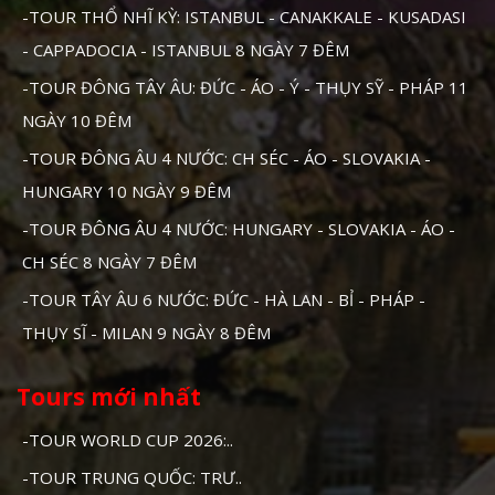
-TOUR THỔ NHĨ KỲ: ISTANBUL - CANAKKALE - KUSADASI
- CAPPADOCIA - ISTANBUL 8 NGÀY 7 ĐÊM
-TOUR ĐÔNG TÂY ÂU: ĐỨC - ÁO - Ý - THỤY SỸ - PHÁP 11
NGÀY 10 ĐÊM
-TOUR ĐÔNG ÂU 4 NƯỚC: CH SÉC - ÁO - SLOVAKIA -
HUNGARY 10 NGÀY 9 ĐÊM
-TOUR ĐÔNG ÂU 4 NƯỚC: HUNGARY - SLOVAKIA - ÁO -
CH SÉC 8 NGÀY 7 ĐÊM
-TOUR TÂY ÂU 6 NƯỚC: ĐỨC - HÀ LAN - BỈ - PHÁP -
THỤY SĨ - MILAN 9 NGÀY 8 ĐÊM
Tours mới nhất
-TOUR WORLD CUP 2026:..
-TOUR TRUNG QUỐC: TRƯ..