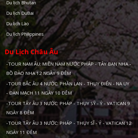
Du lịch Bhutan
Du lịch DuBai
Du lịch Lào
Du lịch Philippines
Du Lịch Châu Âu
-TOUR NAM ÂU: MIỀN NAM NƯỚC PHÁP - TÂY BAN NHA -
BỒ ĐÀO NHA 12 NGÀY 9 ĐÊM
-TOUR BẮC ÂU 4 NƯỚC: PHẦN LAN - THỤY ĐIỂN - NA UY
- ĐAN MẠCH 11 NGÀY 10 ĐÊM
-TOUR TÂY ÂU 3 NƯỚC: PHÁP - THỤY SỸ - Ý - VATICAN 9
NGÀY 8 ĐÊM
-TOUR TÂY ÂU 3 NƯỚC: PHÁP - THỤY SĨ - Ý - VATICAN 12
NGÀY 11 ĐÊM