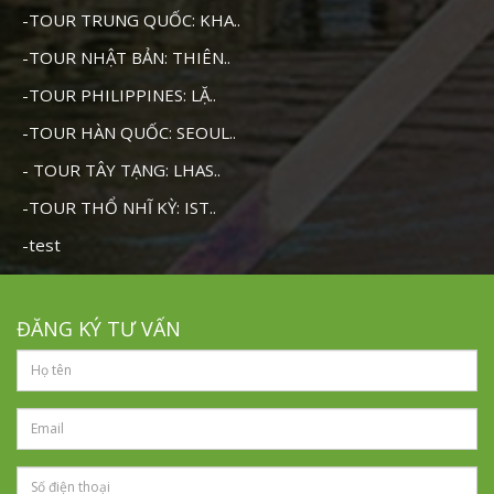
-TOUR TRUNG QUỐC: KHA..
-TOUR NHẬT BẢN: THIÊN..
-TOUR PHILIPPINES: LẶ..
-TOUR HÀN QUỐC: SEOUL..
- TOUR TÂY TẠNG: LHAS..
-TOUR THỔ NHĨ KỲ: IST..
-test
ĐĂNG KÝ TƯ VẤN