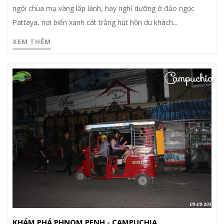
ngôi chùa mạ vàng lấp lánh, hay nghỉ dưỡng ở đảo ngọc
Pattaya, nơi biển xanh cát trắng hút hồn du khách...
XEM THÊM
KHÁM PHÁ PHNOM PENH - CAMPUCHIA