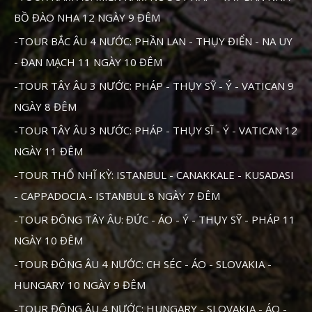
BỒ ĐÀO NHA 12 NGÀY 9 ĐÊM
-TOUR BẮC ÂU 4 NƯỚC: PHẦN LAN - THỤY ĐIỂN - NA UY
- ĐAN MẠCH 11 NGÀY 10 ĐÊM
-TOUR TÂY ÂU 3 NƯỚC: PHÁP - THỤY SỸ - Ý - VATICAN 9
NGÀY 8 ĐÊM
-TOUR TÂY ÂU 3 NƯỚC: PHÁP - THỤY SĨ - Ý - VATICAN 12
NGÀY 11 ĐÊM
-TOUR THỔ NHĨ KỲ: ISTANBUL - CANAKKALE - KUSADASI
- CAPPADOCIA - ISTANBUL 8 NGÀY 7 ĐÊM
-TOUR ĐÔNG TÂY ÂU: ĐỨC - ÁO - Ý - THỤY SỸ - PHÁP 11
NGÀY 10 ĐÊM
-TOUR ĐÔNG ÂU 4 NƯỚC: CH SÉC - ÁO - SLOVAKIA -
HUNGARY 10 NGÀY 9 ĐÊM
-TOUR ĐÔNG ÂU 4 NƯỚC: HUNGARY - SLOVAKIA - ÁO -