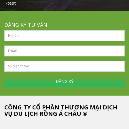
-test
ĐĂNG KÝ TƯ VẤN
ĐĂNG KÝ
CÔNG TY CỔ PHẦN THƯƠNG MẠI DỊCH
VỤ DU LỊCH RỒNG Á CHÂU ®