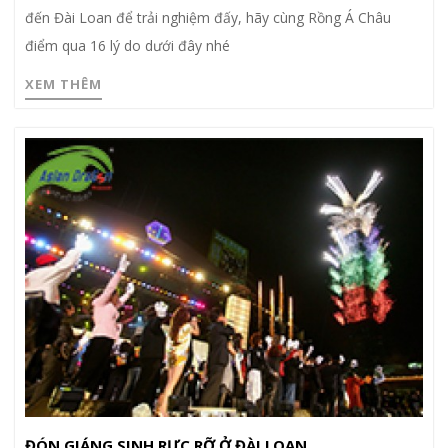
đến Đài Loan để trải nghiệm đấy, hãy cùng Rồng Á Châu
điểm qua 16 lý do dưới đây nhé
XEM THÊM
ĐÓN GIÁNG SINH RỰC RỠ Ở ĐÀI LOAN