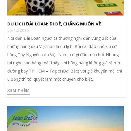
DU LỊCH ĐÀI LOAN: ĐI DỄ, CHẲNG MUỐN VỀ
06/12/2016
Nói đến Đài Loan người ta thường nghĩ đến vùng đất của
những nàng dâu Việt hơn là du lịch. Bởi cái đảo nhỏ xíu cỡ
bằng Tây Nguyên của Việt Nam, có gì đâu mà chơi. Nhưng
tai nghe sao bằng mắt thấy, khi hãng hàng không giá rẻ mở
đường bay TP HCM – Taipei (Đài Bắc) với giá khuyến mãi chỉ
0 đồng thì tôi quyết làm một chuyến cho biết.
XEM THÊM