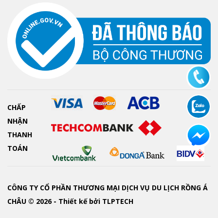
CHẤP
NHẬN
THANH
TOÁN
CÔNG TY CỔ PHẦN THƯƠNG MẠI DỊCH VỤ DU LỊCH RỒNG Á
CHÂU © 2026 - Thiết kế bởi
TLPTECH