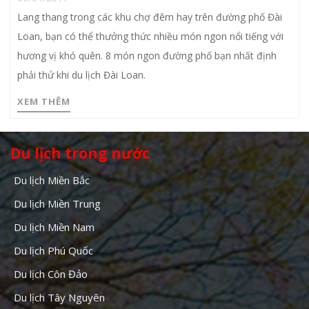
Lang thang trong các khu chợ đêm hay trên đường phố Đài
Loan, bạn có thể thưởng thức nhiều món ngon nổi tiếng với
hương vị khó quên. 8 món ngon đường phố bạn nhất định
phải thử khi du lịch Đài Loan.
XEM THÊM
Du lịch trong nước
Du lịch Miền Bắc
Du lịch Miền Trung
Du lịch Miền Nam
Du lịch Phú Quốc
Du lịch Côn Đảo
Du lịch Tây Nguyên