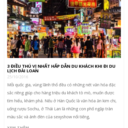
3 ĐIỀU THÚ VỊ NHẤT HẤP DẪN DU KHÁCH KHI ĐI DU
LỊCH ĐÀI LOAN
25/10/2016
Mỗi quốc gia, vùng lãnh thổ đều có những nét văn hóa đặc
sắc riêng giúp cho hàng triệu du khách tò mò, muốn được
tìm hiểu, khám phá. Nếu ở Hàn Quốc là văn hóa ăn kim chi,
uống rượu Sochu, ở Thái Lan là những con phố ngập tràn
màu sắc và ánh đèn của sexyshow nổi tiếng,
XEM THÊM