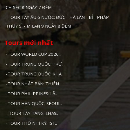
CH SÉC 8 NGÀY 7 ĐÊM
-TOUR TÂY ÂU 6 NƯỚC: ĐỨC - HÀ LAN - BỈ - PHÁP -
THỤY SĨ - MILAN 9 NGÀY 8 ĐÊM
Tours mới nhất
-TOUR WORLD CUP 2026:..
-TOUR TRUNG QUỐC: TRƯ..
-TOUR TRUNG QUỐC: KHA..
-TOUR NHẬT BẢN: THIÊN..
-TOUR PHILIPPINES: LẶ..
-TOUR HÀN QUỐC: SEOUL..
- TOUR TÂY TẠNG: LHAS..
-TOUR THỔ NHĨ KỲ: IST..