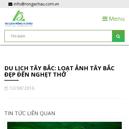
info@rongachau.com.vn
Menu
DU LỊCH TÂY BẮC: LOẠT ẢNH TÂY BẮC
ĐẸP ĐẾN NGHẸT THỞ
12/08/2016
TIN TỨC LIÊN QUAN