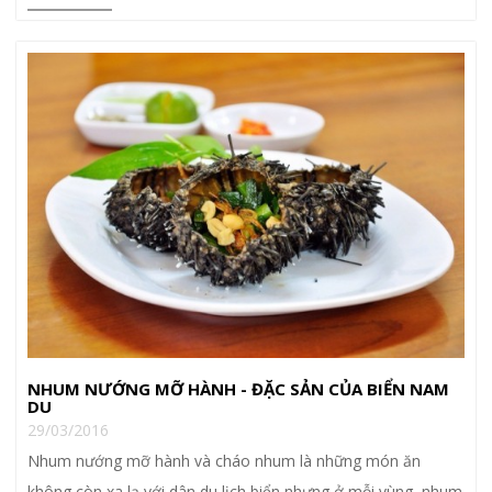
NHUM NƯỚNG MỠ HÀNH - ĐẶC SẢN CỦA BIỂN NAM
DU
29/03/2016
Nhum nướng mỡ hành và cháo nhum là những món ăn
không còn xa lạ với dân du lịch biển nhưng ở mỗi vùng, nhum