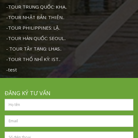
-TOUR TRUNG QUỐC: KHA..
-TOUR NHẬT BẢN: THIÊN..
-TOUR PHILIPPINES: LẶ..
-TOUR HÀN QUỐC: SEOUL..
- TOUR TÂY TẠNG: LHAS..
-TOUR THỔ NHĨ KỲ: IST..
-test
ĐĂNG KÝ TƯ VẤN