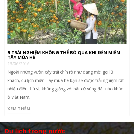
9 TRẢI NGHIỆM KHÔNG THỂ BỎ QUA KHI ĐẾN MIỀN
TÂY MÙA HÈ
13/06/2016
Ngoài những vườn cây trái chín rộ như đang mời gọi lữ
khách, du lịch miền Tây mùa hè bạn sẽ được trải nghiệm rất
nhiều điều thú vị, không giống với bất cứ vùng đất nào khác
ở Việt Nam.
XEM THÊM
Du lịch trong nước