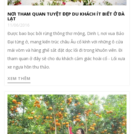
NƠI THAM QUAN TUYỆT ĐẸP DU KHÁCH ÍT BIẾT Ở ĐÀ
LẠT
11/06/2016
Được bao bọc bởi rừng thông thơ mộng, Dinh I, nơi vua Bảo
Đại từng ở, mang kiến trúc châu Âu cổ kính với những ô cửa
mái vòm và hàng ghế sắt đặt dọc lối đi trong khuôn viên. Đi
tham quan ở đây sẽ cho du khách cảm giác hoài cổ - Lối xưa
xe ngựa hồn thu thảo.
XEM THÊM