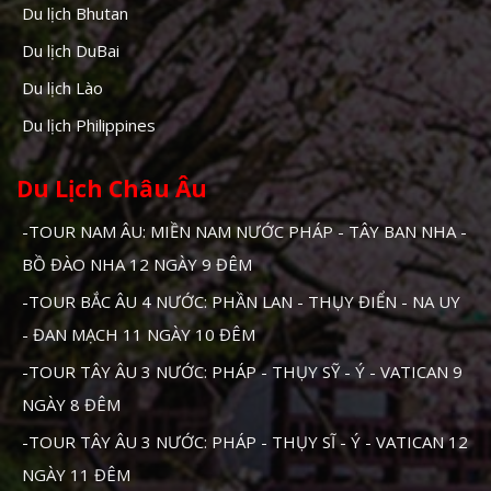
Du lịch Bhutan
Du lịch DuBai
Du lịch Lào
Du lịch Philippines
Du Lịch Châu Âu
-TOUR NAM ÂU: MIỀN NAM NƯỚC PHÁP - TÂY BAN NHA -
BỒ ĐÀO NHA 12 NGÀY 9 ĐÊM
-TOUR BẮC ÂU 4 NƯỚC: PHẦN LAN - THỤY ĐIỂN - NA UY
- ĐAN MẠCH 11 NGÀY 10 ĐÊM
-TOUR TÂY ÂU 3 NƯỚC: PHÁP - THỤY SỸ - Ý - VATICAN 9
NGÀY 8 ĐÊM
-TOUR TÂY ÂU 3 NƯỚC: PHÁP - THỤY SĨ - Ý - VATICAN 12
NGÀY 11 ĐÊM