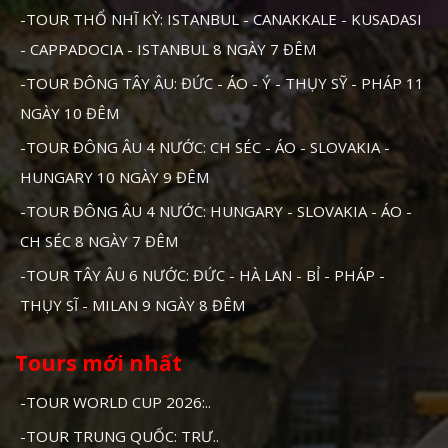
-TOUR THỔ NHĨ KỲ: ISTANBUL - CANAKKALE - KUSADASI
- CAPPADOCIA - ISTANBUL 8 NGÀY 7 ĐÊM
-TOUR ĐÔNG TÂY ÂU: ĐỨC - ÁO - Ý - THỤY SỸ - PHÁP 11
NGÀY 10 ĐÊM
-TOUR ĐÔNG ÂU 4 NƯỚC: CH SÉC - ÁO - SLOVAKIA -
HUNGARY 10 NGÀY 9 ĐÊM
-TOUR ĐÔNG ÂU 4 NƯỚC: HUNGARY - SLOVAKIA - ÁO -
CH SÉC 8 NGÀY 7 ĐÊM
-TOUR TÂY ÂU 6 NƯỚC: ĐỨC - HÀ LAN - BỈ - PHÁP -
THỤY SĨ - MILAN 9 NGÀY 8 ĐÊM
Tours mới nhất
-TOUR WORLD CUP 2026:..
-TOUR TRUNG QUỐC: TRƯ..