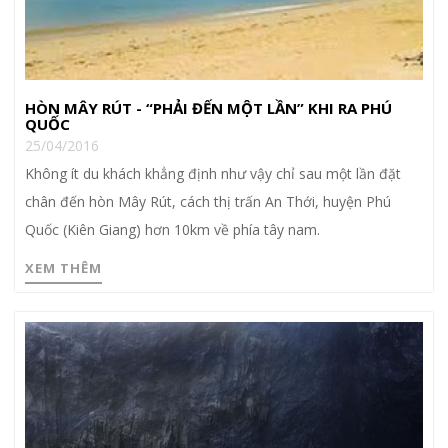
HÒN MÂY RÚT - “PHẢI ĐẾN MỘT LẦN” KHI RA PHÚ
QUỐC
25/04/2016
Không ít du khách khẳng định như vậy chỉ sau một lần đặt
chân đến hòn Mây Rút, cách thị trấn An Thới, huyện Phú
Quốc (Kiên Giang) hơn 10km về phía tây nam.
XEM THÊM