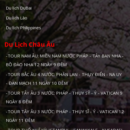
Du lịch DuBai
Du lịch Lào
Du lịch Philippines
Du Lịch Châu Âu
-TOUR NAM ÂU: MIỀN NAM NƯỚC PHÁP - TÂY BAN NHA -
BỒ ĐÀO NHA 12 NGÀY 9 ĐÊM
-TOUR BẮC ÂU 4 NƯỚC: PHẦN LAN - THỤY ĐIỂN - NA UY
- ĐAN MẠCH 11 NGÀY 10 ĐÊM
-TOUR TÂY ÂU 3 NƯỚC: PHÁP - THỤY SỸ - Ý - VATICAN 9
NGÀY 8 ĐÊM
-TOUR TÂY ÂU 3 NƯỚC: PHÁP - THỤY SĨ - Ý - VATICAN 12
NGÀY 11 ĐÊM
-TOUR THỔ NHĨ KỲ: ISTANBUL - CANAKKALE - KUSADASI