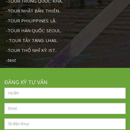
-TOUR TRUNG QUỐC: KHA..
-TOUR NHẬT BẢN: THIÊN..
-TOUR PHILIPPINES: LẶ..
-TOUR HÀN QUỐC: SEOUL..
- TOUR TÂY TẠNG: LHAS..
-TOUR THỔ NHĨ KỲ: IST..
-test
ĐĂNG KÝ TƯ VẤN