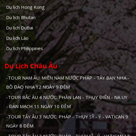
Du lịch Hong Kong
Du lịch Bhutan
Du lịch DuBai
Du lịch Lào
Du lịch Philippines
Du Lịch Châu Âu
-TOUR NAM ÂU: MIỀN NAM NƯỚC PHÁP - TÂY BAN NHA -
BỒ ĐÀO NHA 12 NGÀY 9 ĐÊM
-TOUR BẮC ÂU 4 NƯỚC: PHẦN LAN - THỤY ĐIỂN - NA UY
- ĐAN MẠCH 11 NGÀY 10 ĐÊM
-TOUR TÂY ÂU 3 NƯỚC: PHÁP - THỤY SỸ - Ý - VATICAN 9
NGÀY 8 ĐÊM