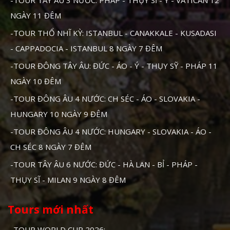
-TOUR TÂY ÂU 3 NƯỚC: PHÁP - THỤY SĨ - Ý - VATICAN 12
NGÀY 11 ĐÊM
-TOUR THỔ NHĨ KỲ: ISTANBUL - CANAKKALE - KUSADASI
- CAPPADOCIA - ISTANBUL 8 NGÀY 7 ĐÊM
-TOUR ĐÔNG TÂY ÂU: ĐỨC - ÁO - Ý - THỤY SỸ - PHÁP 11
NGÀY 10 ĐÊM
-TOUR ĐÔNG ÂU 4 NƯỚC: CH SÉC - ÁO - SLOVAKIA -
HUNGARY 10 NGÀY 9 ĐÊM
-TOUR ĐÔNG ÂU 4 NƯỚC: HUNGARY - SLOVAKIA - ÁO -
CH SÉC 8 NGÀY 7 ĐÊM
-TOUR TÂY ÂU 6 NƯỚC: ĐỨC - HÀ LAN - BỈ - PHÁP -
THỤY SĨ - MILAN 9 NGÀY 8 ĐÊM
Tours mới nhất
-TOUR WORLD CUP 2026:..