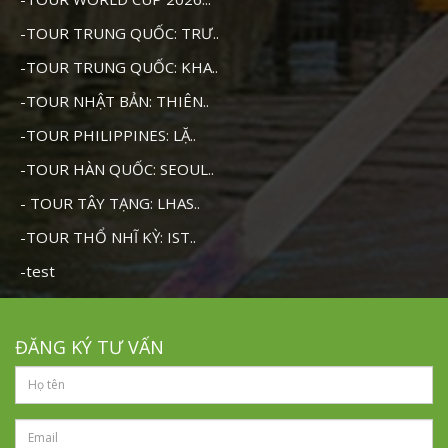
-TOUR TRUNG QUỐC: TRƯ..
-TOUR TRUNG QUỐC: KHA..
-TOUR NHẬT BẢN: THIÊN..
-TOUR PHILIPPINES: LẶ..
-TOUR HÀN QUỐC: SEOUL..
- TOUR TÂY TẠNG: LHAS..
-TOUR THỔ NHĨ KỲ: IST..
-test
ĐĂNG KÝ TƯ VẤN