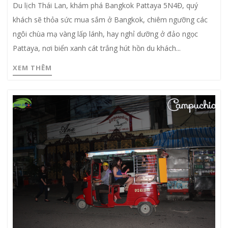
Du lịch Thái Lan, khám phá Bangkok Pattaya 5N4Đ, quý
khách sẽ thỏa sức mua sắm ở Bangkok, chiêm ngưỡng các
ngôi chùa mạ vàng lấp lánh, hay nghỉ dưỡng ở đảo ngọc
Pattaya, nơi biển xanh cát trắng hút hồn du khách...
XEM THÊM