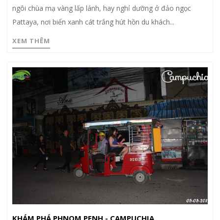
ngôi chùa mạ vàng lấp lánh, hay nghỉ dưỡng ở đảo ngọc
Pattaya, nơi biển xanh cát trắng hút hồn du khách...
XEM THÊM
KHÁM PHÁ PHNOM PENH - CAMPUCHIA