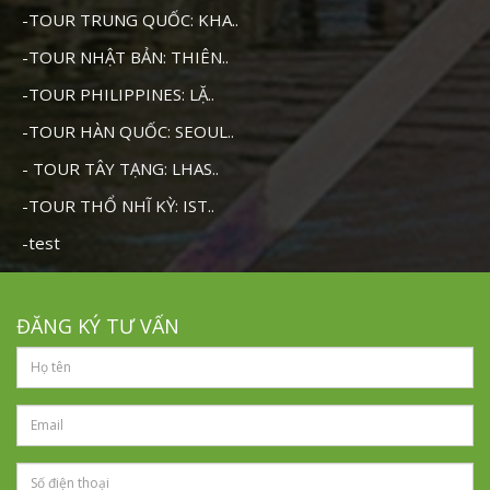
-TOUR TRUNG QUỐC: KHA..
-TOUR NHẬT BẢN: THIÊN..
-TOUR PHILIPPINES: LẶ..
-TOUR HÀN QUỐC: SEOUL..
- TOUR TÂY TẠNG: LHAS..
-TOUR THỔ NHĨ KỲ: IST..
-test
ĐĂNG KÝ TƯ VẤN