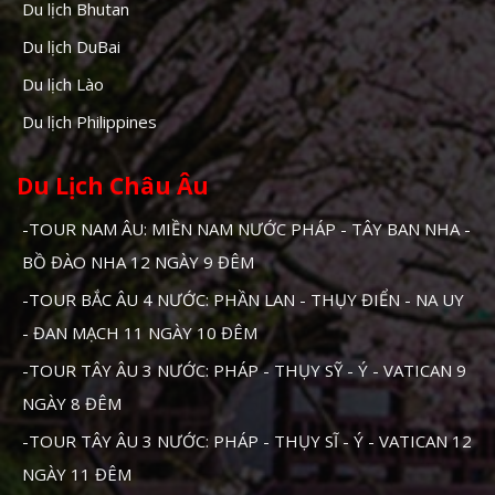
Du lịch Bhutan
Du lịch DuBai
Du lịch Lào
Du lịch Philippines
Du Lịch Châu Âu
-TOUR NAM ÂU: MIỀN NAM NƯỚC PHÁP - TÂY BAN NHA -
BỒ ĐÀO NHA 12 NGÀY 9 ĐÊM
-TOUR BẮC ÂU 4 NƯỚC: PHẦN LAN - THỤY ĐIỂN - NA UY
- ĐAN MẠCH 11 NGÀY 10 ĐÊM
-TOUR TÂY ÂU 3 NƯỚC: PHÁP - THỤY SỸ - Ý - VATICAN 9
NGÀY 8 ĐÊM
-TOUR TÂY ÂU 3 NƯỚC: PHÁP - THỤY SĨ - Ý - VATICAN 12
NGÀY 11 ĐÊM