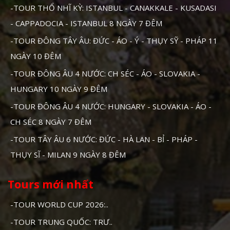
-TOUR THỔ NHĨ KỲ: ISTANBUL - CANAKKALE - KUSADASI
- CAPPADOCIA - ISTANBUL 8 NGÀY 7 ĐÊM
-TOUR ĐÔNG TÂY ÂU: ĐỨC - ÁO - Ý - THỤY SỸ - PHÁP 11
NGÀY 10 ĐÊM
-TOUR ĐÔNG ÂU 4 NƯỚC: CH SÉC - ÁO - SLOVAKIA -
HUNGARY 10 NGÀY 9 ĐÊM
-TOUR ĐÔNG ÂU 4 NƯỚC: HUNGARY - SLOVAKIA - ÁO -
CH SÉC 8 NGÀY 7 ĐÊM
-TOUR TÂY ÂU 6 NƯỚC: ĐỨC - HÀ LAN - BỈ - PHÁP -
THỤY SĨ - MILAN 9 NGÀY 8 ĐÊM
Tours mới nhất
-TOUR WORLD CUP 2026:..
-TOUR TRUNG QUỐC: TRƯ..