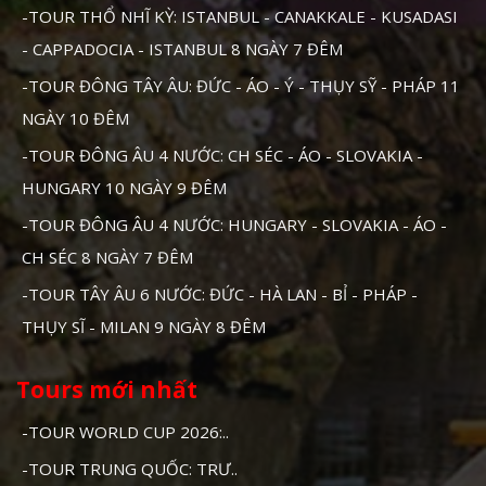
-TOUR THỔ NHĨ KỲ: ISTANBUL - CANAKKALE - KUSADASI
- CAPPADOCIA - ISTANBUL 8 NGÀY 7 ĐÊM
-TOUR ĐÔNG TÂY ÂU: ĐỨC - ÁO - Ý - THỤY SỸ - PHÁP 11
NGÀY 10 ĐÊM
-TOUR ĐÔNG ÂU 4 NƯỚC: CH SÉC - ÁO - SLOVAKIA -
HUNGARY 10 NGÀY 9 ĐÊM
-TOUR ĐÔNG ÂU 4 NƯỚC: HUNGARY - SLOVAKIA - ÁO -
CH SÉC 8 NGÀY 7 ĐÊM
-TOUR TÂY ÂU 6 NƯỚC: ĐỨC - HÀ LAN - BỈ - PHÁP -
THỤY SĨ - MILAN 9 NGÀY 8 ĐÊM
Tours mới nhất
-TOUR WORLD CUP 2026:..
-TOUR TRUNG QUỐC: TRƯ..