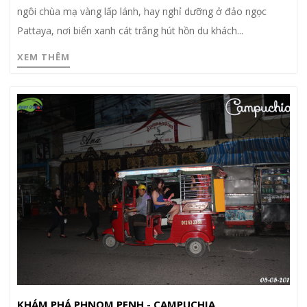
ngôi chùa mạ vàng lấp lánh, hay nghỉ dưỡng ở đảo ngọc
Pattaya, nơi biển xanh cát trắng hút hồn du khách...
XEM THÊM
KHÁM PHÁ PHNOM PENH - CAMPUCHIA