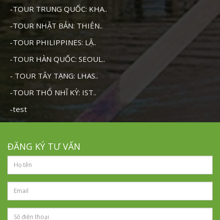
-TOUR TRUNG QUỐC: KHA..
-TOUR NHẬT BẢN: THIÊN..
-TOUR PHILIPPINES: LẶ..
-TOUR HÀN QUỐC: SEOUL..
- TOUR TÂY TẠNG: LHAS..
-TOUR THỔ NHĨ KỲ: IST..
-test
ĐĂNG KÝ TƯ VẤN