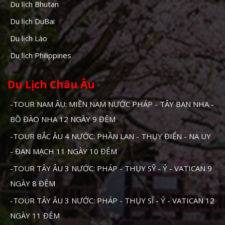
Du lịch Bhutan
Du lịch DuBai
Du lịch Lào
Du lịch Philippines
Du Lịch Châu Âu
-TOUR NAM ÂU: MIỀN NAM NƯỚC PHÁP - TÂY BAN NHA -
BỒ ĐÀO NHA 12 NGÀY 9 ĐÊM
-TOUR BẮC ÂU 4 NƯỚC: PHẦN LAN - THỤY ĐIỂN - NA UY
- ĐAN MẠCH 11 NGÀY 10 ĐÊM
-TOUR TÂY ÂU 3 NƯỚC: PHÁP - THỤY SỸ - Ý - VATICAN 9
NGÀY 8 ĐÊM
-TOUR TÂY ÂU 3 NƯỚC: PHÁP - THỤY SĨ - Ý - VATICAN 12
NGÀY 11 ĐÊM