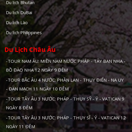
Du lịch Bhutan
Du lịch DuBai
Du lịch Lào
Du lịch Philippines
Du Lịch Châu Âu
-TOUR NAM ÂU: MIỀN NAM NƯỚC PHÁP - TÂY BAN NHA -
BỒ ĐÀO NHA 12 NGÀY 9 ĐÊM
-TOUR BẮC ÂU 4 NƯỚC: PHẦN LAN - THỤY ĐIỂN - NA UY
- ĐAN MẠCH 11 NGÀY 10 ĐÊM
-TOUR TÂY ÂU 3 NƯỚC: PHÁP - THỤY SỸ - Ý - VATICAN 9
NGÀY 8 ĐÊM
-TOUR TÂY ÂU 3 NƯỚC: PHÁP - THỤY SĨ - Ý - VATICAN 12
NGÀY 11 ĐÊM