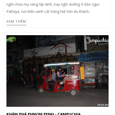
ngôi chùa mạ vàng lấp lánh, hay nghỉ dưỡng ở đảo ngọc
Pattaya, nơi biển xanh cát trắng hút hồn du khách...
XEM THÊM
KHÁM PHÁ PHNOM PENH - CAMPUCHIA