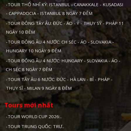
-TOUR THỔ NHĨ KỲ: ISTANBUL - CANAKKALE - KUSADASI
- CAPPADOCIA - ISTANBUL 8 NGÀY 7 ĐÊM
-TOUR ĐÔNG TÂY ÂU: ĐỨC - ÁO - Ý - THỤY SỸ - PHÁP 11
NGÀY 10 ĐÊM
-TOUR ĐÔNG ÂU 4 NƯỚC: CH SÉC - ÁO - SLOVAKIA -
HUNGARY 10 NGÀY 9 ĐÊM
-TOUR ĐÔNG ÂU 4 NƯỚC: HUNGARY - SLOVAKIA - ÁO -
CH SÉC 8 NGÀY 7 ĐÊM
-TOUR TÂY ÂU 6 NƯỚC: ĐỨC - HÀ LAN - BỈ - PHÁP -
THỤY SĨ - MILAN 9 NGÀY 8 ĐÊM
Tours mới nhất
-TOUR WORLD CUP 2026:..
-TOUR TRUNG QUỐC: TRƯ..