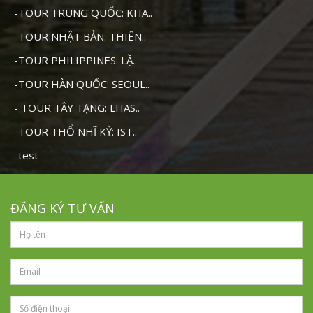
-TOUR TRUNG QUỐC: KHA..
-TOUR NHẬT BẢN: THIÊN..
-TOUR PHILIPPINES: LẶ..
-TOUR HÀN QUỐC: SEOUL..
- TOUR TÂY TẠNG: LHAS..
-TOUR THỔ NHĨ KỲ: IST..
-test
ĐĂNG KÝ TƯ VẤN