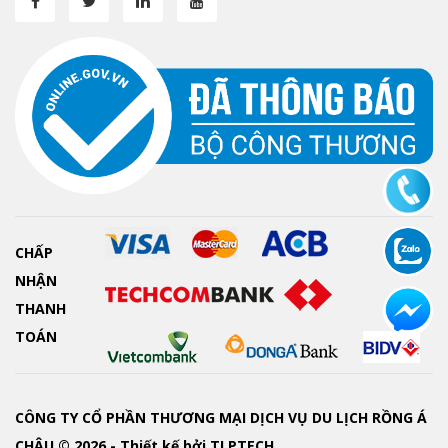
CHẤP
NHẬN
THANH
TOÁN
CÔNG TY CỔ PHẦN THƯƠNG MẠI DỊCH VỤ DU LỊCH RỒNG Á
CHÂU © 2026 - Thiết kế bởi
TLPTECH