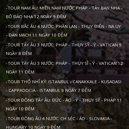
-TOUR NAM ÂU: MIỀN NAM NƯỚC PHÁP - TÂY BAN NHA -
BỒ ĐÀO NHA 12 NGÀY 9 ĐÊM
-TOUR BẮC ÂU 4 NƯỚC: PHẦN LAN - THỤY ĐIỂN - NA UY
- ĐAN MẠCH 11 NGÀY 10 ĐÊM
-TOUR TÂY ÂU 3 NƯỚC: PHÁP - THỤY SỸ - Ý - VATICAN 9
NGÀY 8 ĐÊM
-TOUR TÂY ÂU 3 NƯỚC: PHÁP - THỤY SĨ - Ý - VATICAN 12
NGÀY 11 ĐÊM
-TOUR THỔ NHĨ KỲ: ISTANBUL - CANAKKALE - KUSADASI
- CAPPADOCIA - ISTANBUL 8 NGÀY 7 ĐÊM
-TOUR ĐÔNG TÂY ÂU: ĐỨC - ÁO - Ý - THỤY SỸ - PHÁP 11
NGÀY 10 ĐÊM
-TOUR ĐÔNG ÂU 4 NƯỚC: CH SÉC - ÁO - SLOVAKIA -
HUNGARY 10 NGÀY 9 ĐÊM