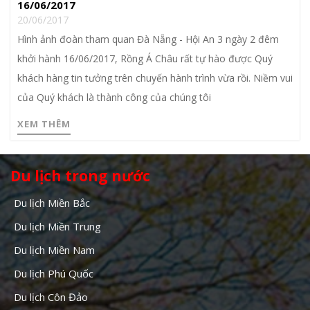
16/06/2017
20/06/2017
Hình ảnh đoàn tham quan Đà Nẵng - Hội An 3 ngày 2 đêm
khởi hành 16/06/2017, Rồng Á Châu rất tự hào được Quý
khách hàng tin tưởng trên chuyến hành trình vừa rồi. Niềm vui
của Quý khách là thành công của chúng tôi
XEM THÊM
Du lịch trong nước
Du lịch Miền Bắc
Du lịch Miền Trung
Du lịch Miền Nam
Du lịch Phú Quốc
Du lịch Côn Đảo