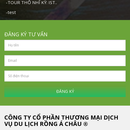
-TOUR THỔ NHĨ KỲ: IST..
-test
ĐĂNG KÝ TƯ VẤN
ĐĂNG KÝ
CÔNG TY CỔ PHẦN THƯƠNG MẠI DỊCH
VỤ DU LỊCH RỒNG Á CHÂU ®