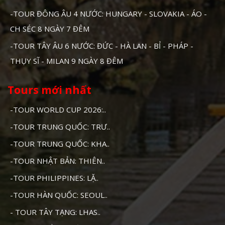
-TOUR ĐÔNG ÂU 4 NƯỚC: HUNGARY - SLOVAKIA - ÁO -
CH SÉC 8 NGÀY 7 ĐÊM
-TOUR TÂY ÂU 6 NƯỚC: ĐỨC - HÀ LAN - BỈ - PHÁP -
THỤY SĨ - MILAN 9 NGÀY 8 ĐÊM
Tours mới nhất
-TOUR WORLD CUP 2026:..
-TOUR TRUNG QUỐC: TRƯ..
-TOUR TRUNG QUỐC: KHA..
-TOUR NHẬT BẢN: THIÊN..
-TOUR PHILIPPINES: LẶ..
-TOUR HÀN QUỐC: SEOUL..
- TOUR TÂY TẠNG: LHAS..