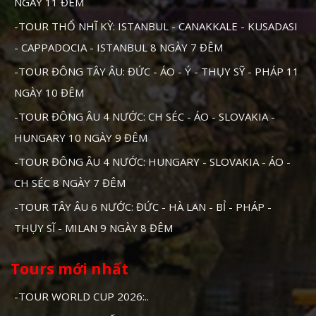
NGÀY 11 ĐÊM
-TOUR THỔ NHĨ KỲ: ISTANBUL - CANAKKALE - KUSADASI
- CAPPADOCIA - ISTANBUL 8 NGÀY 7 ĐÊM
-TOUR ĐÔNG TÂY ÂU: ĐỨC - ÁO - Ý - THỤY SỸ - PHÁP 11
NGÀY 10 ĐÊM
-TOUR ĐÔNG ÂU 4 NƯỚC: CH SÉC - ÁO - SLOVAKIA -
HUNGARY 10 NGÀY 9 ĐÊM
-TOUR ĐÔNG ÂU 4 NƯỚC: HUNGARY - SLOVAKIA - ÁO -
CH SÉC 8 NGÀY 7 ĐÊM
-TOUR TÂY ÂU 6 NƯỚC: ĐỨC - HÀ LAN - BỈ - PHÁP -
THỤY SĨ - MILAN 9 NGÀY 8 ĐÊM
Tours mới nhất
-TOUR WORLD CUP 2026:..