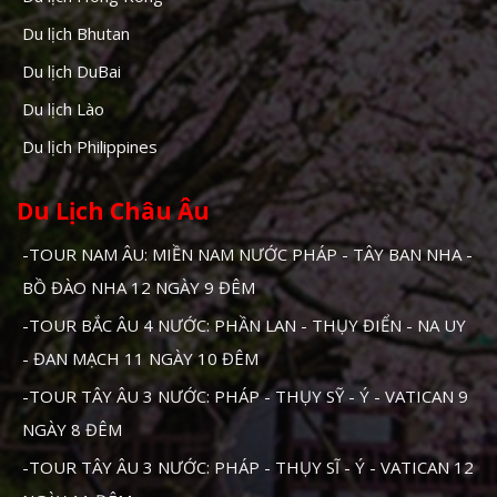
Du lịch Bhutan
Du lịch DuBai
Du lịch Lào
Du lịch Philippines
Du Lịch Châu Âu
-TOUR NAM ÂU: MIỀN NAM NƯỚC PHÁP - TÂY BAN NHA -
BỒ ĐÀO NHA 12 NGÀY 9 ĐÊM
-TOUR BẮC ÂU 4 NƯỚC: PHẦN LAN - THỤY ĐIỂN - NA UY
- ĐAN MẠCH 11 NGÀY 10 ĐÊM
-TOUR TÂY ÂU 3 NƯỚC: PHÁP - THỤY SỸ - Ý - VATICAN 9
NGÀY 8 ĐÊM
-TOUR TÂY ÂU 3 NƯỚC: PHÁP - THỤY SĨ - Ý - VATICAN 12