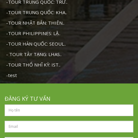
-TOUR TRUNG QUỐC: TRƯ..
-TOUR TRUNG QUỐC: KHA..
-TOUR NHẬT BẢN: THIÊN..
-TOUR PHILIPPINES: LẶ..
-TOUR HÀN QUỐC: SEOUL..
- TOUR TÂY TẠNG: LHAS..
-TOUR THỔ NHĨ KỲ: IST..
-test
ĐĂNG KÝ TƯ VẤN