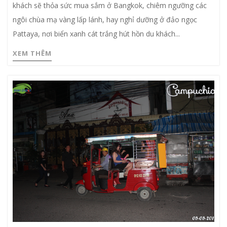
khách sẽ thỏa sức mua sắm ở Bangkok, chiêm ngưỡng các
ngôi chùa mạ vàng lấp lánh, hay nghỉ dưỡng ở đảo ngọc
Pattaya, nơi biển xanh cát trắng hút hồn du khách...
XEM THÊM