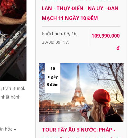
LAN - THỤY ĐIỂN - NA UY - ĐAN
MẠCH 11 NGÀY 10 ĐÊM
Khởi hành: 09, 16,
109,990,000
30/06; 09, 17,
đ
10
ngày
9 đêm
 trấn Buñol.
 nhất hành
ăn hóa –
TOUR TÂY ÂU 3 NƯỚC: PHÁP -