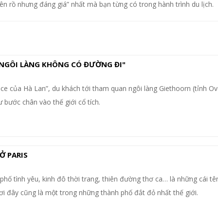
ên rồ nhưng đáng giá” nhất mà bạn từng có trong hành trình du lịch.
 "NGÔI LÀNG KHÔNG CÓ ĐƯỜNG ĐI"
e của Hà Lan”, du khách tới tham quan ngôi làng Giethoorn (tỉnh Ove
 bước chân vào thế giới cổ tích.
Ở PARIS
phố tình yêu, kinh đô thời trang, thiên đường thơ ca… là những cái t
ơi đây cũng là một trong những thành phố đắt đỏ nhất thế giới.