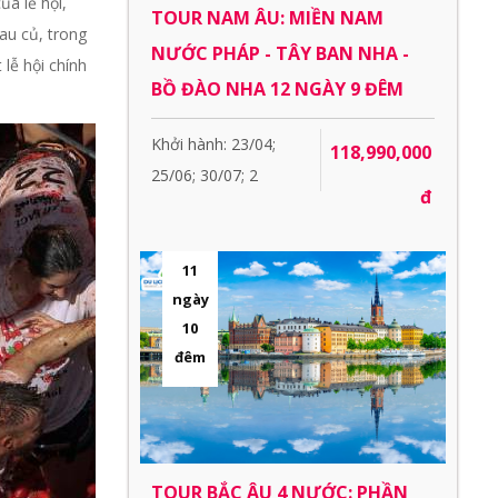
ủa lễ hội,
TOUR NAM ÂU: MIỀN NAM
au củ, trong
NƯỚC PHÁP - TÂY BAN NHA -
lễ hội chính
BỒ ĐÀO NHA 12 NGÀY 9 ĐÊM
Khởi hành: 23/04;
118,990,000
25/06; 30/07; 2
đ
11
ngày
10
đêm
TOUR BẮC ÂU 4 NƯỚC: PHẦN