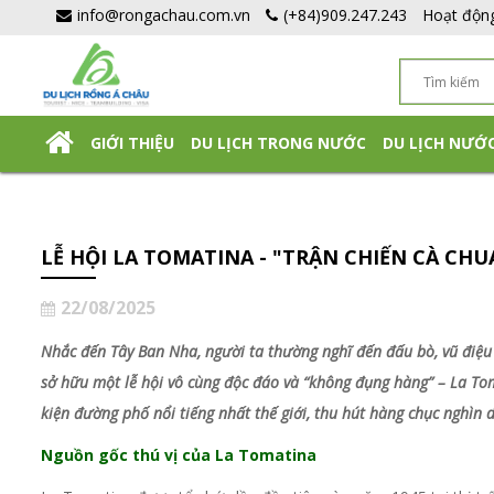
info@rongachau.com.vn
(+84)909.247.243
Hoạt độn
GIỚI THIỆU
DU LỊCH TRONG NƯỚC
DU LỊCH NƯỚ
DU LỊCH NHẬT BẢN TỰ TÚC
LỄ HỘI LA TOMATINA - "TRẬN CHIẾN CÀ CHU
22/08/2025
Nhắc đến Tây Ban Nha, người ta thường nghĩ đến đấu bò, vũ điệu
sở hữu một lễ hội vô cùng độc đáo và “không đụng hàng” – La Tom
kiện đường phố nổi tiếng nhất thế giới, thu hút hàng chục nghìn
Nguồn gốc thú vị của La Tomatina