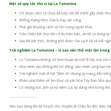
Một số quy tắc thú vị tại La Tomatina
Chỉ được ném cà chua đã bóp nát để tránh gây chấn thư
Không mang theo chai lọ hay vật cứng.
Phải giữ khoảng cách và tôn trọng người khác.
Trận chiến kết thúc khi có tín hiệu báo, và tất cả dừng lại 
Sau khi kết thúc, đường phố được rửa sạch sẽ và bất ngờ
Trải nghiệm La Tomatina – vì sao nên thử một lần trong 
La Tomatina không chỉ đơn thuần là một lễ hội, mà còn là
Hòa mình vào không khí sôi động, náo nhiệt cùng bạn bè t
Trải nghiệm một lễ hội “điên rồ” nhưng lại mang đến tiếng
Khám phá thêm về ẩm thực và văn hóa Tây Ban Nha qua c
Có những bức ảnh và kỷ niệm cực kỳ đáng nhớ trong đời.
----------------------
Nếu bạn đang lên kế hoạch cho chuyến đi Châu Âu độc đáo, hãy