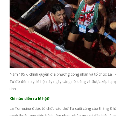
Năm 1957, chính quyền địa phương công nhận và tổ chức La To
Từ đó đến nay, lễ hội này ngày càng nổi tiếng và được xếp hạ
tinh.
Khi nào diễn ra lễ hội?
La Tomatina được tổ chức vào thứ Tư cuối cùng của tháng 8 h
nghệ thuật, như diễu hành, âm nhạc, pháo hoa và đặc biệt là p