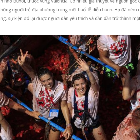
n nhỏ Buñol, thuộc vùng Valencia. Có nhiều giả thuyết về nguồn gốc c
những người trẻ địa phương trong một buổi lễ diễu hành. Họ đã ném r
ng, sự kiện đó lại được người dân yêu thích và dần dần trở thành một 