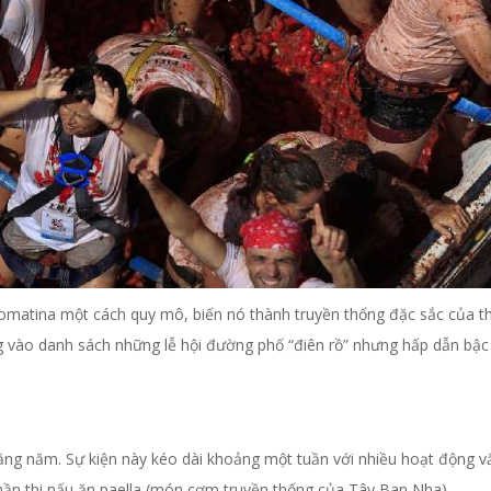
matina một cách quy mô, biến nó thành truyền thống đặc sắc của thị
ng vào danh sách những lễ hội đường phố “điên rồ” nhưng hấp dẫn bậc
ằng năm. Sự kiện này kéo dài khoảng một tuần với nhiều hoạt động v
hần thi nấu ăn paella (món cơm truyền thống của Tây Ban Nha).