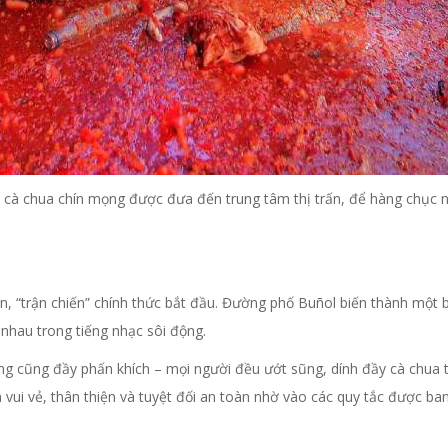
ấn cà chua chín mọng được đưa đến trung tâm thị trấn, để hàng chục 
n, “trận chiến” chính thức bắt đầu. Đường phố Buñol biến thành một 
nhau trong tiếng nhạc sôi động.
ưng cũng đầy phấn khích – mọi người đều ướt sũng, dính đầy cà chua
ần vui vẻ, thân thiện và tuyệt đối an toàn nhờ vào các quy tắc được b