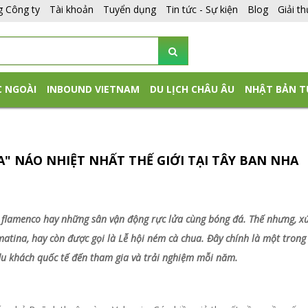
g Công ty
Tài khoản
Tuyển dụng
Tin tức - Sự kiện
Blog
Giải t
C NGOÀI
INBOUND VIETNAM
DU LỊCH CHÂU ÂU
NHẬT BẢN T
A" NÁO NHIỆT NHẤT THẾ GIỚI TẠI TÂY BAN NHA
 flamenco hay những sân vận động rực lửa cùng bóng đá. Thế nhưng, x
atina, hay còn được gọi là Lễ hội ném cà chua. Đây chính là một tron
 du khách quốc tế đến tham gia và trải nghiệm mỗi năm.