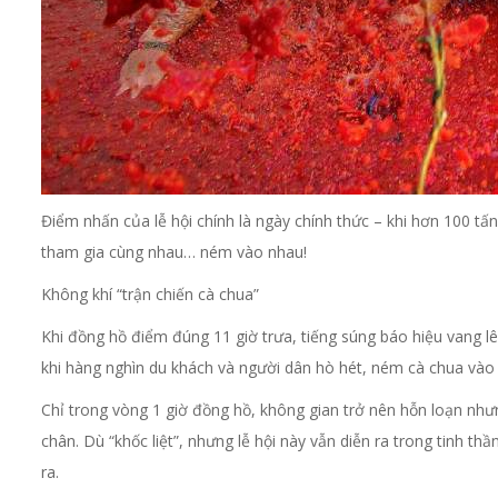
Điểm nhấn của lễ hội chính là ngày chính thức – khi hơn 100 t
tham gia cùng nhau… ném vào nhau!
Không khí “trận chiến cà chua”
Khi đồng hồ điểm đúng 11 giờ trưa, tiếng súng báo hiệu vang lê
khi hàng nghìn du khách và người dân hò hét, ném cà chua vào 
Chỉ trong vòng 1 giờ đồng hồ, không gian trở nên hỗn loạn nh
chân. Dù “khốc liệt”, nhưng lễ hội này vẫn diễn ra trong tinh th
ra.