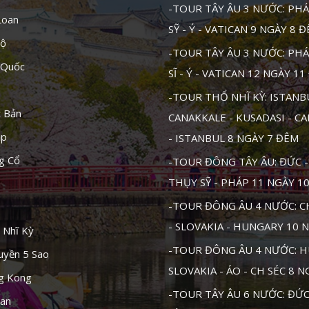
-TOUR TÂY ÂU 3 NƯỚC: PHÁ
Loan
SỸ - Ý - VATICAN 9 NGÀY 8 
Độ
-TOUR TÂY ÂU 3 NƯỚC: PHÁ
 Quốc
SĨ - Ý - VATICAN 12 NGÀY 1
-TOUR THỔ NHĨ KỲ: ISTANB
t Bản
CANAKKALE - KUSADASI - C
ập
- ISTANBUL 8 NGÀY 7 ĐÊM
g Cổ
-TOUR ĐÔNG TÂY ÂU: ĐỨC - 
THỤY SỸ - PHÁP 11 NGÀY 1
-TOUR ĐÔNG ÂU 4 NƯỚC: CH
- SLOVAKIA - HUNGARY 10 
 Nhĩ Kỳ
-TOUR ĐÔNG ÂU 4 NƯỚC: H
uyền 5 Sao
SLOVAKIA - ÁO - CH SÉC 8 
ng Kong
-TOUR TÂY ÂU 6 NƯỚC: ĐỨC 
tan