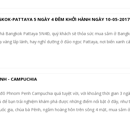
GKOK-PATTAYA 5 NGÀY 4 ĐÊM KHỞI HÀNH NGÀY 10-05-2017
 phá Bangkok Pattaya 5N4Đ, quý khách sẽ thỏa sức mua sắm ở Bangk
vàng lấp lánh, hay nghỉ dưỡng ở đảo ngọc Pattaya, nơi biển xanh cá
NH - CAMPUCHIA
đô Phnom Penh Campuchia quá tuyệt vời, với khoảng thời gian 3 ng
 để bạn trải nghiệm khám phá được những điểm nổi bật ở đây, như
uốc gia, chùa bà Pênh, ngắm hoàng hôn trên sông 4 mặt, mua sắm ở