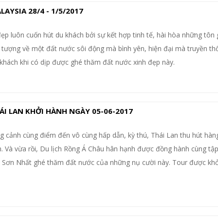
YSIA 28/4 - 1/5/2017
ẹp luôn cuốn hút du khách bởi sự kết hợp tinh tế, hài hòa những tôn 
 tượng về một đất nước sôi động mà bình yên, hiện đại mà truyền th
 khách khi có dịp được ghé thăm đất nước xinh đẹp này.
I LAN KHỞI HÀNH NGÀY 05-06-2017
 cảnh cùng điểm đến vô cùng hấp dẫn, kỳ thú, Thái Lan thu hút hàng
 Và vừa rồi, Du lịch Rồng Á Châu hân hạnh được đồng hành cùng tập
n Sơn Nhất ghé thăm đất nước của những nụ cười này. Tour được kh