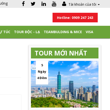
hưởng
Tài khoản của tôi
Hotline: 0909 247 243
Ự TÚC
TOUR ĐỘC - LẠ
TEAMBULDING & MICE
VISA
TOUR MỚI NHẤT
5
Ngày
4 Đêm