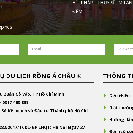
BỈ - PHÁP - THỤY SĨ - MILAN
ai
ĐÊM
ippines
Ụ DU LỊCH RỒNG Á CHÂU ®
THÔNG T
0, Quận Gò Vấp, TP Hồ Chí Minh
Giới thiệu
- 0917 489 839
Giải thưởn
 Sở Kế hoạch và Đầu tư Thành phố Hồ Chí
Hướng dẫn
-082/2017/TCDL-GP LHQT; Hà Nội Ngày 27
Đội ngũ cô