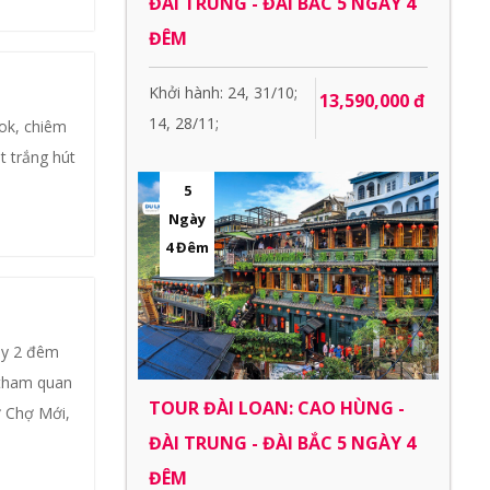
ĐÀI TRUNG - ĐÀI BẮC 5 NGÀY 4
ĐÊM
Khởi hành: 24, 31/10;
13,590,000 đ
14, 28/11;
ok, chiêm
t trắng hút
5
Ngày
4 Đêm
ày 2 đêm
 tham quan
TOUR ĐÀI LOAN: CAO HÙNG -
 Chợ Mới,
ĐÀI TRUNG - ĐÀI BẮC 5 NGÀY 4
ĐÊM