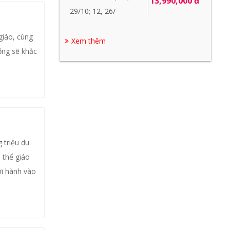
13,990,000 đ
29/10; 12, 26/
giáo, cùng
Xem thêm
ống sẽ khắc
 triệu du
 thể giáo
ởi hành vào