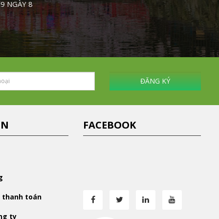
 9 NGÀY 8
ĐĂNG KÝ
IN
FACEBOOK
g
 thanh toán
ng ty