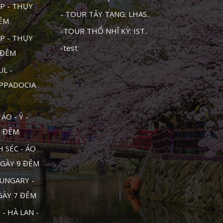
P - THỤY
- TOUR TÂY TẠNG: LHAS..
ĐÊM
-TOUR THỔ NHĨ KỲ: IST..
P - THỤY
-test
1 ĐÊM
UL -
APPADOCIA
ÁO - Ý -
0 ĐÊM
 SÉC - ÁO
NGÀY 9 ĐÊM
UNGARY -
NGÀY 7 ĐÊM
- HÀ LAN -