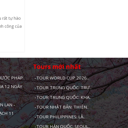
 rất tự hào
ành công của
Tours mới nhất
 NƯỚC PHÁP
-TOUR WORLD CUP 2026:..
HA 12 NGÀY
-TOUR TRUNG QUỐC: TRƯ..
-TOUR TRUNG QUỐC: KHA..
N LAN -
-TOUR NHẬT BẢN: THIÊN..
MẠCH 11
-TOUR PHILIPPINES: LẶ..
-TOUR HÀN QUỐC: SEOUL..