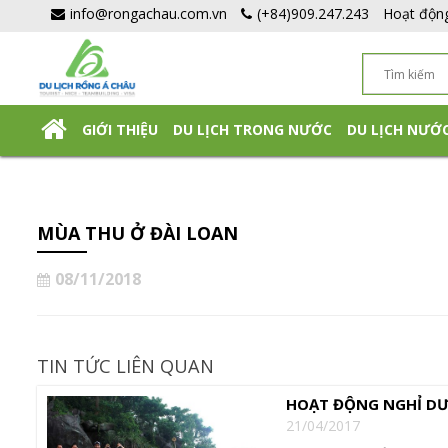
info@rongachau.com.vn
(+84)909.247.243
Hoạt độn
GIỚI THIỆU
DU LỊCH TRONG NƯỚC
DU LỊCH NƯỚ
DU LỊCH NHẬT BẢN TỰ TÚC
MÙA THU Ở ĐÀI LOAN
08/11/2018
TIN TỨC LIÊN QUAN
HOẠT ĐỘNG NGHỈ DƯ
21/04/2017