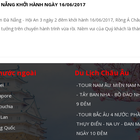
 NẴNG KHỞI HÀNH NGÀY 16/06/2017
 Đà Nẵng - Hội An 3 ngày 2 đêm khởi hành 16/06/2017, Rồng Á Châu
tưởng trên chuyến hành trình vừa rồi. Niềm vui của Quý khách là th
 nước ngoài
Du Lịch Châu Âu
ei
-TOUR NAM ÂU: MIỀN NAM
- TÂY BAN NHA - BỒ ĐÀO N
gapore
9 ĐÊM
puchia
-TOUR BẮC ÂU 4 NƯỚC: PHẦ
 Lan
THỤY ĐIỂN - NA UY - ĐAN 
ng Quốc
NGÀY 10 ĐÊM