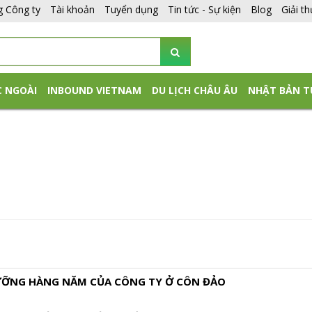
g Công ty
Tài khoản
Tuyển dụng
Tin tức - Sự kiện
Blog
Giải t
C NGOÀI
INBOUND VIETNAM
DU LỊCH CHÂU ÂU
NHẬT BẢN T
ỠNG HÀNG NĂM CỦA CÔNG TY Ở CÔN ĐẢO