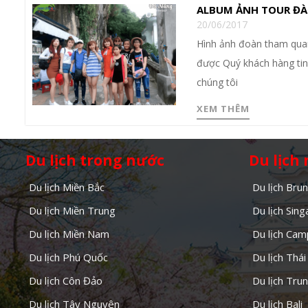
ALBUM ẢNH TOUR ĐÀ
20/06/2017
Hình ảnh đoàn tham quan
được Quý khách hàng tin 
chúng tôi
XEM THÊM
Du lịch trong nước
Du lịch
Du lịch Miền Bắc
Du lịch Brun
Du lịch Miền Trung
Du lịch Sin
Du lịch Miền Nam
Du lịch Cam
Du lịch Phú Quốc
Du lịch Thái
Du lịch Côn Đảo
Du lịch Tru
Du lịch Tây Nguyên
Du lịch Bali