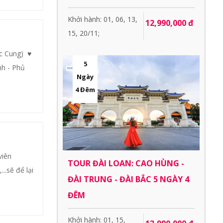
Khởi hành: 01, 06, 13,
12,990,000 đ
15, 20/11;
c Cung) ♥
5
nh - Phủ
Ngày
4 Đêm
viên
TOUR ĐÀI LOAN: CAO HÙNG -
..sẽ để lại
ĐÀI TRUNG - ĐÀI BẮC 5 NGÀY 4
ĐÊM
Khởi hành: 01, 15,