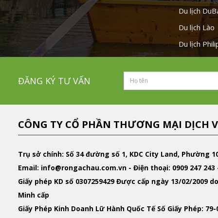
Du lịch DuB
Du lịch Lào
Du lịch Phil
ĐĂNG KÝ TƯ VẤN
CÔNG TY CỔ PHẦN THƯƠNG MẠI DỊCH V
Trụ sở chính: Số 34 đường số 1, KDC City Land, Phường 1
Email
: info@rongachau.com.vn -
Điện thoại:
0909 247 243 
Giấy phép KD
số 0307259429 Được cấp ngày 13/02/2009 do
Minh cấp
Giấy Phép Kinh Doanh Lữ Hành Quốc Tế
Số Giấy Phép: 79