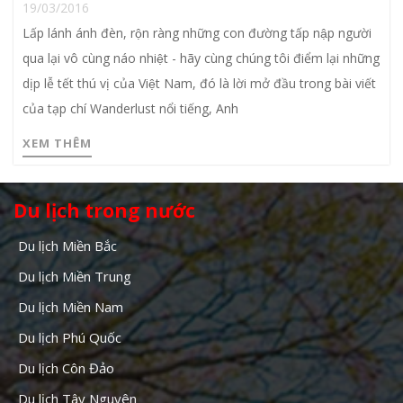
19/03/2016
Lấp lánh ánh đèn, rộn ràng những con đường tấp nập người
qua lại vô cùng náo nhiệt - hãy cùng chúng tôi điểm lại những
dịp lễ tết thú vị của Việt Nam, đó là lời mở đầu trong bài viết
của tạp chí Wanderlust nổi tiếng, Anh
XEM THÊM
Du lịch trong nước
Du lịch Miền Bắc
Du lịch Miền Trung
Du lịch Miền Nam
Du lịch Phú Quốc
Du lịch Côn Đảo
Du lịch Tây Nguyên