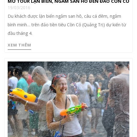
MỞ TOUR LẶN BIỂN, NGẮM SAN HÔ ĐẾN ĐẢO CỒN CỎ
19/03/2016
Du khách được lặn biển ngắm san hô, câu cá đêm, ngắm
bình minh… trên đảo tiền tiêu Cồn Cỏ (Quảng Trị) dự kiến từ
đầu tháng 4.
XEM THÊM