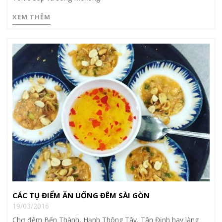
XEM THÊM
CÁC TỤ ĐIỂM ĂN UỐNG ĐÊM SÀI GÒN
19/03/2016
Chợ đêm Bến Thành, Hạnh Thông Tây, Tân Định hay làng