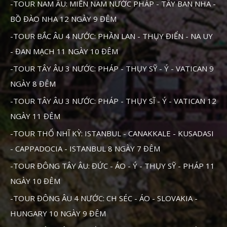
-TOUR NAM ÂU: MIỀN NAM NƯỚC PHÁP - TÂY BAN NHA -
BỒ ĐÀO NHA 12 NGÀY 9 ĐÊM
-TOUR BẮC ÂU 4 NƯỚC: PHẦN LAN - THỤY ĐIỂN - NA UY
- ĐAN MẠCH 11 NGÀY 10 ĐÊM
-TOUR TÂY ÂU 3 NƯỚC: PHÁP - THỤY SỸ - Ý - VATICAN 9
NGÀY 8 ĐÊM
-TOUR TÂY ÂU 3 NƯỚC: PHÁP - THỤY SĨ - Ý - VATICAN 12
NGÀY 11 ĐÊM
-TOUR THỔ NHĨ KỲ: ISTANBUL - CANAKKALE - KUSADASI
- CAPPADOCIA - ISTANBUL 8 NGÀY 7 ĐÊM
-TOUR ĐÔNG TÂY ÂU: ĐỨC - ÁO - Ý - THỤY SỸ - PHÁP 11
NGÀY 10 ĐÊM
-TOUR ĐÔNG ÂU 4 NƯỚC: CH SÉC - ÁO - SLOVAKIA -
HUNGARY 10 NGÀY 9 ĐÊM