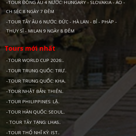
-TOUR ĐÔNG ÂU 4 NƯỚC: HUNGARY - SLOVAKIA - ÁO -
CH SÉC 8 NGÀY 7 ĐÊM
-TOUR TÂY ÂU 6 NƯỚC: ĐỨC - HÀ LAN - BỈ - PHÁP -
THỤY SĨ - MILAN 9 NGÀY 8 ĐÊM
Tours mới nhất
-TOUR WORLD CUP 2026:..
-TOUR TRUNG QUỐC: TRƯ..
-TOUR TRUNG QUỐC: KHA..
-TOUR NHẬT BẢN: THIÊN..
-TOUR PHILIPPINES: LẶ..
-TOUR HÀN QUỐC: SEOUL..
- TOUR TÂY TẠNG: LHAS..
-TOUR THỔ NHĨ KỲ: IST..