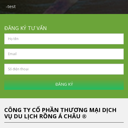
-test
ĐĂNG KÝ TƯ VẤN
ĐĂNG KÝ
CÔNG TY CỔ PHẦN THƯƠNG MẠI DỊCH
VỤ DU LỊCH RỒNG Á CHÂU ®