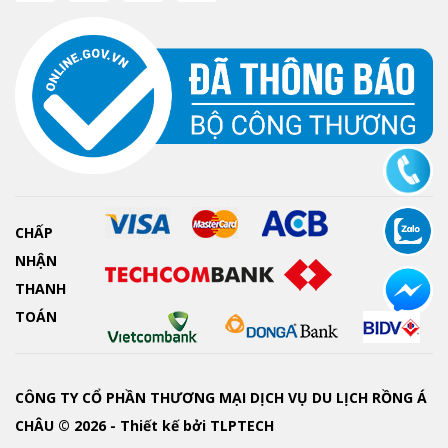
CHẤP
NHẬN
THANH
TOÁN
CÔNG TY CỔ PHẦN THƯƠNG MẠI DỊCH VỤ DU LỊCH RỒNG Á
CHÂU © 2026 - Thiết kế bởi
TLPTECH