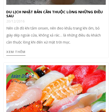
DU LỊCH NHẬT BẢN CẦN THUỘC LÒNG NHỮNG ĐIỀU
SAU
20/12/2016
Nên cởi đồ khi tắm onsen, nên đeo khẩu trang khi ốm, bỏ
giày dép ngoài cửa, không xả rác… là những điều du khách
cần thuộc lòng khi đến xứ mặt trời mọc.
XEM THÊM