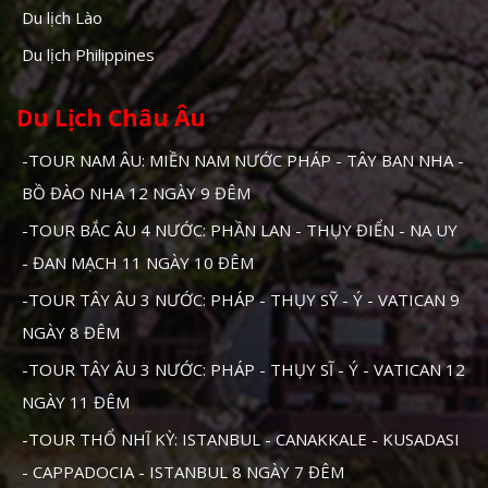
Du lịch Lào
Du lịch Philippines
Du Lịch Châu Âu
-TOUR NAM ÂU: MIỀN NAM NƯỚC PHÁP - TÂY BAN NHA -
BỒ ĐÀO NHA 12 NGÀY 9 ĐÊM
-TOUR BẮC ÂU 4 NƯỚC: PHẦN LAN - THỤY ĐIỂN - NA UY
- ĐAN MẠCH 11 NGÀY 10 ĐÊM
-TOUR TÂY ÂU 3 NƯỚC: PHÁP - THỤY SỸ - Ý - VATICAN 9
NGÀY 8 ĐÊM
-TOUR TÂY ÂU 3 NƯỚC: PHÁP - THỤY SĨ - Ý - VATICAN 12
NGÀY 11 ĐÊM
-TOUR THỔ NHĨ KỲ: ISTANBUL - CANAKKALE - KUSADASI
- CAPPADOCIA - ISTANBUL 8 NGÀY 7 ĐÊM