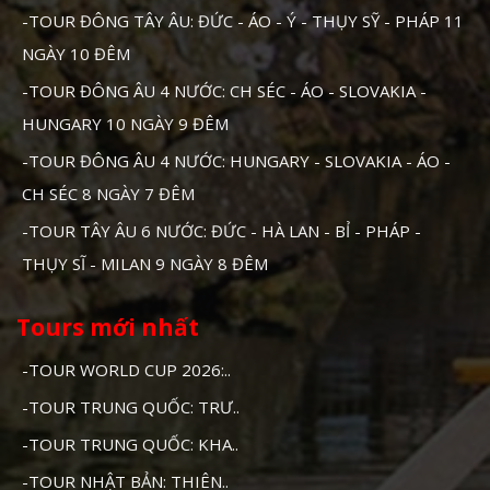
-TOUR ĐÔNG TÂY ÂU: ĐỨC - ÁO - Ý - THỤY SỸ - PHÁP 11
NGÀY 10 ĐÊM
-TOUR ĐÔNG ÂU 4 NƯỚC: CH SÉC - ÁO - SLOVAKIA -
HUNGARY 10 NGÀY 9 ĐÊM
-TOUR ĐÔNG ÂU 4 NƯỚC: HUNGARY - SLOVAKIA - ÁO -
CH SÉC 8 NGÀY 7 ĐÊM
-TOUR TÂY ÂU 6 NƯỚC: ĐỨC - HÀ LAN - BỈ - PHÁP -
THỤY SĨ - MILAN 9 NGÀY 8 ĐÊM
Tours mới nhất
-TOUR WORLD CUP 2026:..
-TOUR TRUNG QUỐC: TRƯ..
-TOUR TRUNG QUỐC: KHA..
-TOUR NHẬT BẢN: THIÊN..