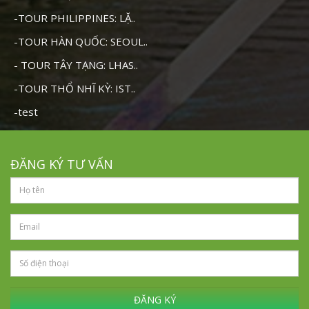
-TOUR PHILIPPINES: LẶ..
-TOUR HÀN QUỐC: SEOUL..
- TOUR TÂY TẠNG: LHAS..
-TOUR THỔ NHĨ KỲ: IST..
-test
ĐĂNG KÝ TƯ VẤN
ĐĂNG KÝ