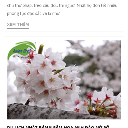
chữ thư pháp, treo câu đối.. thì người Nhật họ đón tết nhiều
phong tục đặc sắc và lạ như:
XEM THÊM
DU LỊCH NHẬT BẢN NGẮM HOA ANH ĐÀO NỞ RỘ