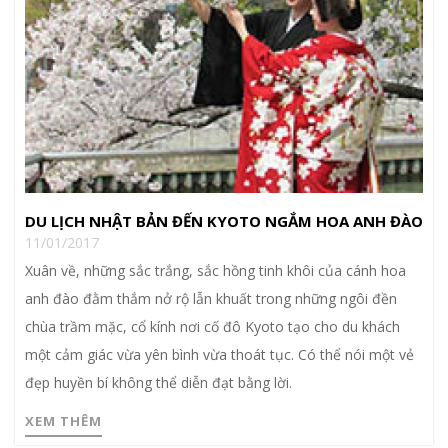
DU LỊCH NHẬT BẢN ĐẾN KYOTO NGẮM HOA ANH ĐÀO
11/01/2017
Xuân về, những sắc trắng, sắc hồng tinh khôi của cánh hoa
anh đào đằm thắm nở rộ lẫn khuất trong những ngôi đền
chùa trầm mặc, cổ kính nơi cố đô Kyoto tạo cho du khách
một cảm giác vừa yên bình vừa thoát tục. Có thể nói một vẻ
đẹp huyền bí không thể diễn đạt bằng lời.
XEM THÊM