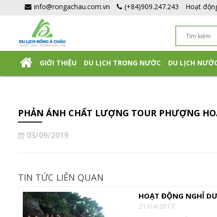
info@rongachau.com.vn
(+84)909.247.243
Hoạt độn
GIỚI THIỆU
DU LỊCH TRONG NƯỚC
DU LỊCH NƯỚ
DU LỊCH NHẬT BẢN TỰ TÚC
PHẢN ÁNH CHẤT LƯỢNG TOUR PHƯỢNG HOÀN
03/09/2019
TIN TỨC LIÊN QUAN
HOẠT ĐỘNG NGHỈ DƯ
21/04/2017