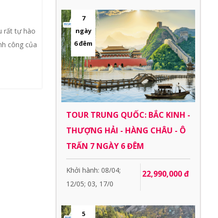
7
ngày
 rất tự hào
6 đêm
ành công của
TOUR TRUNG QUỐC: BẮC KINH -
THƯỢNG HẢI - HÀNG CHÂU - Ô
TRẤN 7 NGÀY 6 ĐÊM
Khởi hành: 08/04;
22,990,000 đ
12/05; 03, 17/0
5