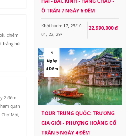
HẢI - BẮC KINH - HÀNG CHÂU -
Ô TRẤN 7 NGÀY 6 ĐÊM
Khởi hành: 17, 25/10;
22,990,000 đ
01, 22, 29/
ok, chiêm
t trắng hút
5
Ngày
4 Đêm
ày 2 đêm
 tham quan
TOUR TRUNG QUỐC: TRƯƠNG
 Chợ Mới,
GIA GIỚI - PHƯỢNG HOÀNG CỔ
TRẤN 5 NGÀY 4 ĐÊM