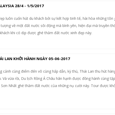
YSIA 28/4 - 1/5/2017
ẹp luôn cuốn hút du khách bởi sự kết hợp tinh tế, hài hòa những tôn 
 tượng về một đất nước sôi động mà bình yên, hiện đại mà truyền th
 khách khi có dịp được ghé thăm đất nước xinh đẹp này.
I LAN KHỞI HÀNH NGÀY 05-06-2017
 cảnh cùng điểm đến vô cùng hấp dẫn, kỳ thú, Thái Lan thu hút hàng
 Và vừa rồi, Du lịch Rồng Á Châu hân hạnh được đồng hành cùng tập
n Sơn Nhất ghé thăm đất nước của những nụ cười này. Tour được kh