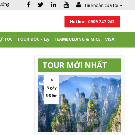
hưởng
Tài khoản của tôi
Hotline: 0909 247 243
Ự TÚC
TOUR ĐỘC - LẠ
TEAMBULDING & MICE
VISA
TOUR MỚI NHẤT
6
Ngày
5 Đêm