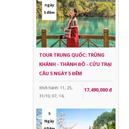
ngày
5 đêm
TOUR TRUNG QUỐC: TRÙNG
KHÁNH - THÀNH ĐÔ - CỬU TRẠI
CÂU 5 NGÀY 5 ĐÊM
Khởi hành: 11, 25,
17,490,000 đ
31/10; 07, 14,
5
Ngày
4 Đêm