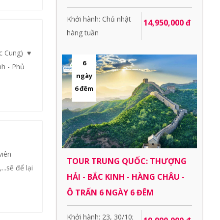
Khởi hành: Chủ nhật
14,950,000 đ
hàng tuần
c Cung) ♥
6
nh - Phủ
ngày
6 đêm
viên
TOUR TRUNG QUỐC: THƯỢNG
..sẽ để lại
HẢI - BẮC KINH - HÀNG CHÂU -
Ô TRẤN 6 NGÀY 6 ĐÊM
Khởi hành: 23, 30/10;