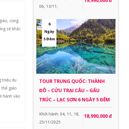
19,990,000 đ
06, 13/11;
giáo, cùng
6
ống sẽ khắc
Ngày
5 Đêm
 triệu du
TOUR TRUNG QUỐC: THÀNH
 thể giáo
ĐÔ – CỬU TRẠI CÂU – GẤU
ởi hành vào
TRÚC – LẠC SƠN 6 NGÀY 5 ĐÊM
Khởi hành: 04, 11, 18,
18,990,000 đ
25/11/2025