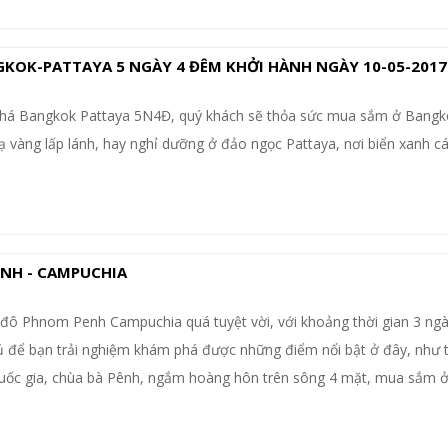
GKOK-PATTAYA 5 NGÀY 4 ĐÊM KHỞI HÀNH NGÀY 10-05-2017
 phá Bangkok Pattaya 5N4Đ, quý khách sẽ thỏa sức mua sắm ở Bangk
vàng lấp lánh, hay nghỉ dưỡng ở đảo ngọc Pattaya, nơi biển xanh cá
NH - CAMPUCHIA
đô Phnom Penh Campuchia quá tuyệt vời, với khoảng thời gian 3 ng
 để bạn trải nghiệm khám phá được những điểm nổi bật ở đây, như
uốc gia, chùa bà Pênh, ngắm hoàng hôn trên sông 4 mặt, mua sắm ở