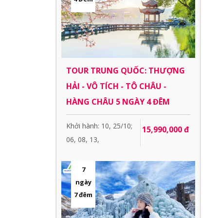
TOUR TRUNG QUỐC: THƯỢNG
HẢI - VÔ TÍCH - TÔ CHÂU -
HÀNG CHÂU 5 NGÀY 4 ĐÊM
Khởi hành: 10, 25/10;
15,990,000 đ
06, 08, 13,
7
ngày
7 đêm