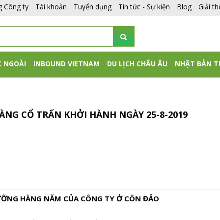
g Công ty
Tài khoản
Tuyển dụng
Tin tức - Sự kiện
Blog
Giải t
C NGOÀI
INBOUND VIETNAM
DU LỊCH CHÂU ÂU
NHẬT BẢN T
G CỔ TRẤN KHỞI HÀNH NGÀY 25-8-2019
ỠNG HÀNG NĂM CỦA CÔNG TY Ở CÔN ĐẢO