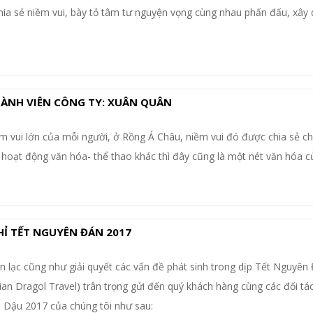
chia sẻ niềm vui, bày tỏ tâm tư nguyện vọng cùng nhau phấn đấu, xâ
.
ÀNH VIÊN CÔNG TY: XUÂN QUÂN
ềm vui lớn của mỗi người, ở Rồng Á Châu, niềm vui đó được chia sẻ ch
 hoạt động văn hóa- thể thao khác thì đây cũng là một nét văn hóa c
Ỉ TẾT NGUYÊN ĐÁN 2017
iên lạc cũng như giải quyết các vấn đề phát sinh trong dịp Tết Nguyên
an Dragol Travel) trân trọng gửi đến quý khách hàng cùng các đối tác 
 Dậu 2017 của chúng tôi như sau: