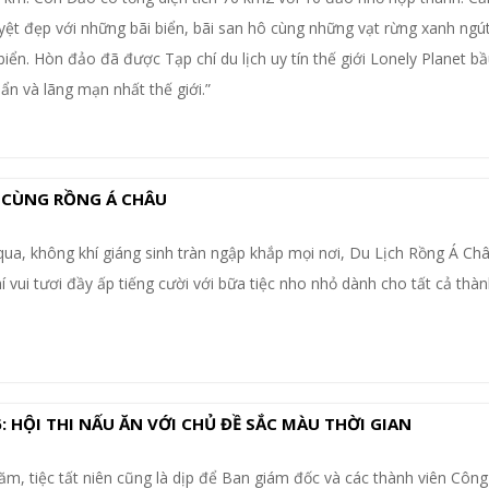
uyệt đẹp với những bãi biển, bãi san hô cùng những vạt rừng xanh ng
iển. Hòn đảo đã được Tạp chí du lịch uy tín thế giới Lonely Planet bầ
ẩn và lãng mạn nhất thế giới.”
 CÙNG RỒNG Á CHÂU
qua, không khí giáng sinh tràn ngập khắp mọi nơi, Du Lịch Rồng Á Ch
í vui tươi đầy ấp tiếng cười với bữa tiệc nho nhỏ dành cho tất cả thà
: HỘI THI NẤU ĂN VỚI CHỦ ĐỀ SẮC MÀU THỜI GIAN
m, tiệc tất niên cũng là dịp để Ban giám đốc và các thành viên Công 