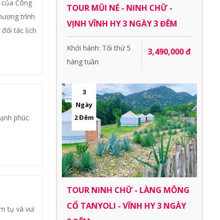
 của Công
TOUR MŨI NÉ - NINH CHỮ -
hương trình
VỊNH VĨNH HY 3 NGÀY 3 ĐÊM
đối tác lịch
Khởi hành: Tối thứ 5
3,490,000 đ
hàng tuần
3
Ngày
hạnh phúc
2 Đêm
TOUR NINH CHỮ - LÀNG MÔNG
CỔ TANYOLI - VĨNH HY 3 NGÀY
m tụ và vui