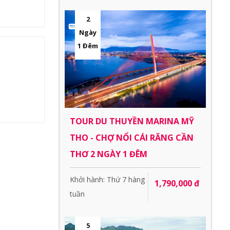
2
Ngày
1 Đêm
TOUR DU THUYỀN MARINA MỸ
THO - CHỢ NỔI CÁI RĂNG CẦN
THƠ 2 NGÀY 1 ĐÊM
Khởi hành: Thứ 7 hàng
1,790,000 đ
tuần
5