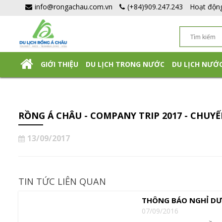
info@rongachau.com.vn
(+84)909.247.243
Hoạt độn
GIỚI THIỆU
DU LỊCH TRONG NƯỚC
DU LỊCH NƯỚ
DU LỊCH NHẬT BẢN TỰ TÚC
RỒNG Á CHÂU - COMPANY TRIP 2017 - CHUY
13/09/2017
TIN TỨC LIÊN QUAN
THÔNG BÁO NGHỈ DƯ
07/09/2016