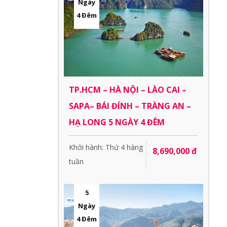
Ngày
4 Đêm
TP.HCM – HÀ NỘI – LÀO CAI –
SAPA– BÁI ĐÍNH – TRÀNG AN –
HẠ LONG 5 NGÀY 4 ĐÊM
Khởi hành: Thứ 4 hàng
8,690,000 đ
tuần
5
Ngày
4 Đêm