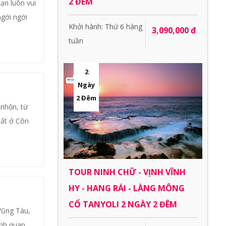
2 ĐÊM
ạn luôn vui
gời ngời
Khởi hành: Thứ 6 hàng
3,090,000 đ
tuần
2
Ngày
2 Đêm
 nhộn, từ
hất ở Côn
TOUR NINH CHỮ - VỊNH VĨNH
HY - HANG RÁI - LÀNG MÔNG
CỔ TANYOLI 2 NGÀY 2 ĐÊM
Vũng Tàu,
ảnh quan