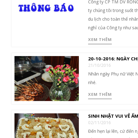
Công ty CP TM DV RỒNG 
ty chúng tôi trong suốt 
du lịch cho toàn thể nhân
nghỉ của Công ty như sau
XEM THÊM
20-10-2016: NGÀY C
21/10/2016
Nhân ngày Phụ nữ Việt N
nhé.
XEM THÊM
SINH NHẬT VUI VẺ Ấ
02/11/2016
Đến hẹn lại lên, cứ đến n