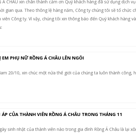
Á CHÂU xin chân thành cảm ơn Quý khách hàng đã sử dụng dịch vụ
thời gian qua. Theo thông lệ hàng năm, Công ty chúng tôi sẽ tổ chức c
 viên Công ty. Vì vậy, chúng tôi xin thông báo đến Quý khách hàng và 
:
HỊ EM PHỤ NỮ RỒNG Á CHÂU LÊN NGÔI
am 20/10, xin chúc một nửa thế giới của chúng ta luôn thành công, 
M ÁP CỦA THÀNH VIÊN RỒNG Á CHÂU TRONG THÁNG 11
gày sinh nhật của thành viên nào trong gia đình Rồng Á Châu là lại xô