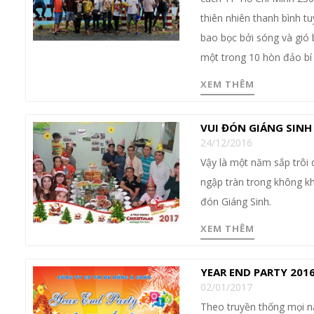
thiên nhiên thanh bình t
bao bọc bởi sóng và gió b
một trong 10 hòn đảo bí 
XEM THÊM
VUI ĐÓN GIÁNG SINH
24/12/2016
Vậy là một năm sắp trôi 
ngập tràn trong không kh
đón Giáng Sinh.
XEM THÊM
YEAR END PARTY 2016
02/01/2017
Theo truyền thống mọi nă