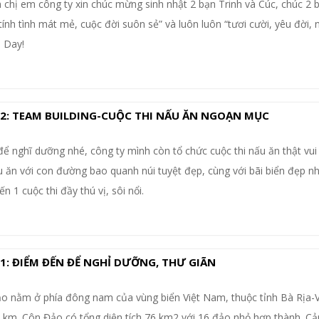
 chị em công ty xin chúc mừng sinh nhật 2 bạn Trinh và Cúc, chúc 2 b
tính tình mát mẻ, cuộc đời suôn sẻ” và luôn luôn “tươi cười, yêu đời, n
h Day!
 2: TEAM BUILDING-CUỘC THI NẤU ĂN NGOẠN MỤC
 nghĩ dưỡng nhé, công ty mình còn tổ chức cuộc thi nấu ăn thật vui
u ăn với con đường bao quanh núi tuyệt đẹp, cùng với bãi biển đẹp n
 1 cuộc thi đầy thú vị, sôi nổi.
 1: ĐIỂM ĐẾN ĐỂ NGHỈ DƯỠNG, THƯ GIÃN
o nằm ở phía đông nam của vùng biển Việt Nam, thuộc tỉnh Bà Rịa-
 km. Côn Đảo có tổng diện tích 76 km2 với 16 đảo nhỏ hợp thành. C