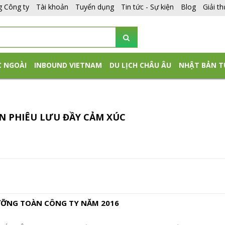
g Công ty
Tài khoản
Tuyển dụng
Tin tức - Sự kiện
Blog
Giải t
C NGOÀI
INBOUND VIETNAM
DU LỊCH CHÂU ÂU
NHẬT BẢN T
ẾN PHIÊU LƯU ĐẦY CẢM XÚC
ỠNG TOÀN CÔNG TY NĂM 2016