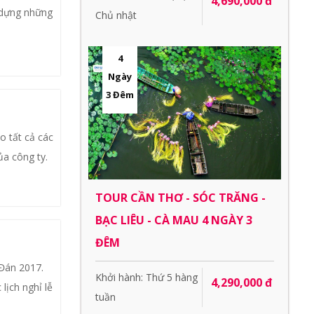
4,690,000 đ
y dựng những
Chủ nhật
4
Ngày
3 Đêm
o tất cả các
ủa công ty.
TOUR CẦN THƠ - SÓC TRĂNG -
BẠC LIÊU - CÀ MAU 4 NGÀY 3
ĐÊM
 Đán 2017.
Khởi hành: Thứ 5 hàng
4,290,000 đ
lịch nghỉ lễ
tuần