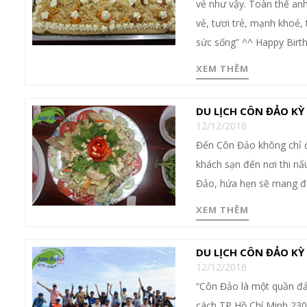
vẻ như vậy. Toàn thể anh
vẻ, tươi trẻ, mạnh khoẻ, 
sức sống” ^^ Happy Birt
XEM THÊM
DU LỊCH CÔN ĐẢO KỲ
12/12/2016
Đến Côn Đảo không chỉ để
khách sạn đến nơi thi nấ
Đảo, hứa hẹn sẽ mang đến
XEM THÊM
DU LỊCH CÔN ĐẢO KỲ
12/12/2016
“Côn Đảo là một quần đả
cách TP Hồ Chí Minh 230