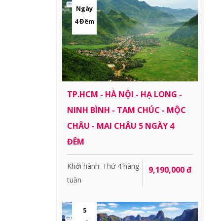
Ngày
4 Đêm
TP.HCM - HÀ NỘI - HẠ LONG -
NINH BÌNH - TAM CHÚC - MỘC
CHÂU - MAI CHÂU 5 NGÀY 4
ĐÊM
Khởi hành: Thứ 4 hàng
9,190,000 đ
tuần
5