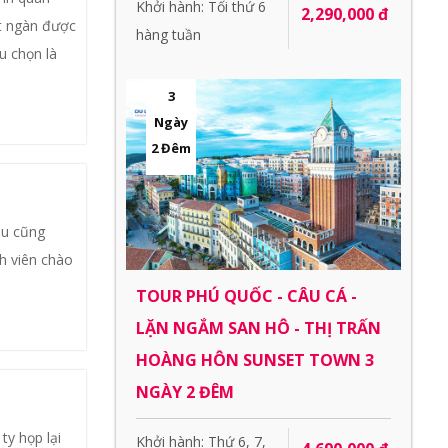
Khởi hành: Tối thứ 6
2,290,000 đ
út ngàn được
hàng tuần
u chọn là
3
Ngày
2 Đêm
âu cũng
nh viên chào
TOUR PHÚ QUỐC - CÂU CÁ -
LẶN NGẮM SAN HÔ - THỊ TRẤN
HOÀNG HÔN SUNSET TOWN 3
NGÀY 2 ĐÊM
ty họp lại
Khởi hành: Thứ 6, 7,