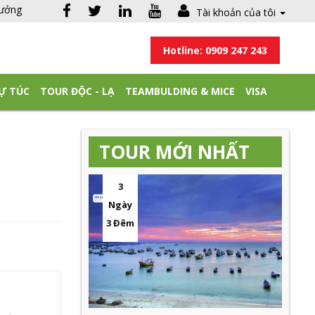
hưởng
Tài khoản của tôi
Hotline: 0909 247 243
Ự TÚC
TOUR ĐỘC - LẠ
TEAMBULDING & MICE
VISA
TOUR MỚI NHẤT
3
Ngày
3 Đêm