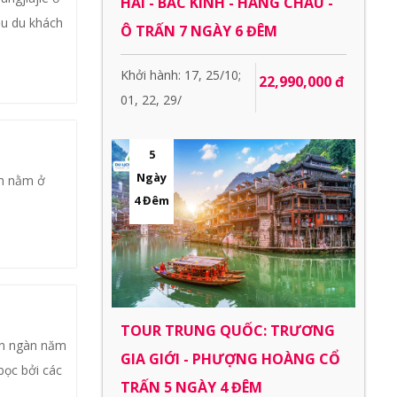
HẢI - BẮC KINH - HÀNG CHÂU -
ều du khách
Ô TRẤN 7 NGÀY 6 ĐÊM
Khởi hành: 17, 25/10;
22,990,000 đ
01, 22, 29/
5
Ngày
nh nằm ở
4 Đêm
TOUR TRUNG QUỐC: TRƯƠNG
ơn ngàn năm
GIA GIỚI - PHƯỢNG HOÀNG CỔ
bọc bởi các
TRẤN 5 NGÀY 4 ĐÊM