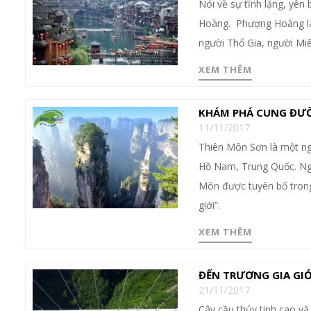
Nói về sự tĩnh lặng, yên 
Hoàng. Phượng Hoàng là 
người Thổ Gia, người Mi
XEM THÊM
KHÁM PHÁ CUNG ĐƯỜ
11/11/2017
Thiên Môn Sơn là một ng
Hồ Nam, Trung Quốc. Ngọn
Môn được tuyên bố trong 
giới”.
XEM THÊM
ĐẾN TRƯƠNG GIA GIỚ
21/11/2017
Cây cầu thủy tinh cao và