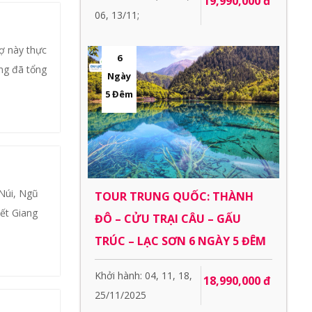
19,990,000 đ
06, 13/11;
ợ này thực
6
ing đã tổng
Ngày
5 Đêm
Núi, Ngũ
TOUR TRUNG QUỐC: THÀNH
iết Giang
ĐÔ – CỬU TRẠI CÂU – GẤU
TRÚC – LẠC SƠN 6 NGÀY 5 ĐÊM
Khởi hành: 04, 11, 18,
18,990,000 đ
25/11/2025