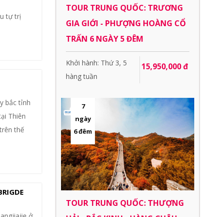
TOUR TRUNG QUỐC: TRƯƠNG
 tự trị
GIA GIỚI - PHƯỢNG HOÀNG CỔ
TRẤN 6 NGÀY 5 ĐÊM
Khởi hành: Thứ 3, 5
15,950,000 đ
hàng tuần
y bắc tỉnh
7
tại Thiên
ngày
trên thế
6 đêm
BRIGDE
TOUR TRUNG QUỐC: THƯỢNG
angjiajie ở