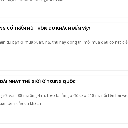
NG CỔ TRẤN HÚT HỒN DU KHÁCH ĐẾN VẬY
ên dù bạn đi mùa xuân, hạ, thu hay đông thì mỗi mùa đều có nét diễ
 DÀI NHẤT THẾ GIỚI Ở TRUNG QUỐC
 giới với 488 m,rộng 4 m, treo lơ lửng ở độ cao 218 m, nối liền hai v
quan tâm của du khách.