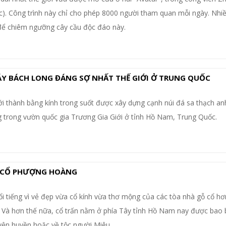
). Công trình này chỉ cho phép 8000 người tham quan mỗi ngày. Nhi
để chiêm ngưỡng cây cầu độc đáo này.
Y BÁCH LONG ĐÁNG SỢ NHẤT THẾ GIỚI Ở TRUNG QUỐC
 thành bằng kính trong suốt được xây dựng cạnh núi đá sa thạch a
trong vườn quốc gia Trương Gia Giới ở tỉnh Hồ Nam, Trung Quốc.
 CỔ PHƯỢNG HOÀNG
i tiếng vì vẻ đẹp vừa cổ kính vừa thơ mộng của các tòa nhà gỗ cổ h
. Và hơn thế nữa, cổ trấn nằm ở phía Tây tỉnh Hồ Nam nay được bao 
yện huyền hoặc về tộc người Miêu.