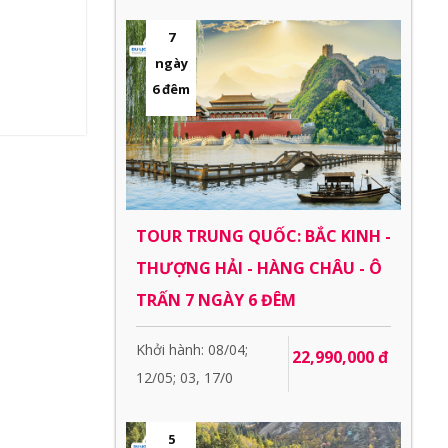
7
ngày
6 đêm
TOUR TRUNG QUỐC: BẮC KINH -
THƯỢNG HẢI - HÀNG CHÂU - Ô
TRẤN 7 NGÀY 6 ĐÊM
Khởi hành: 08/04;
22,990,000 đ
12/05; 03, 17/0
5