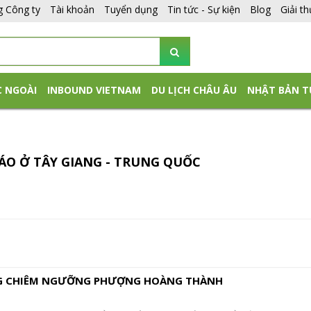
g Công ty
Tài khoản
Tuyển dụng
Tin tức - Sự kiện
Blog
Giải t
C NGOÀI
INBOUND VIETNAM
DU LỊCH CHÂU ÂU
NHẬT BẢN T
ĐÁO Ở TÂY GIANG - TRUNG QUỐC
NG CHIÊM NGƯỠNG PHƯỢNG HOÀNG THÀNH