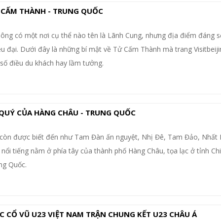
 CẤM THÀNH - TRUNG QUỐC
ng có một nơi cụ thể nào tên là Lãnh Cung, nhưng địa điểm đáng s
riều đại. Dưới đây là những bí mật về Tử Cấm Thành mà trang Visitbeij
 số điều du khách hay lầm tưởng.
 QUÝ CỦA HÀNG CHÂU - TRUNG QUỐC
 còn được biết đến như Tam Đàn ấn nguyệt, Nhị Đê, Tam Đảo, Nhất 
nổi tiếng nằm ở phía tây của thành phố Hàng Châu, tọa lạc ở tỉnh Ch
ng Quốc.
 CỔ VŨ U23 VIỆT NAM TRẬN CHUNG KẾT U23 CHÂU Á