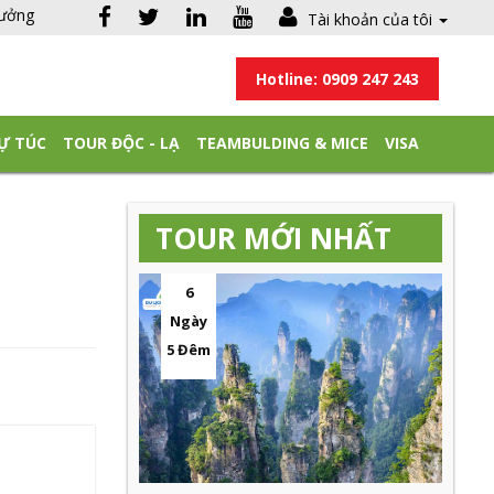
hưởng
Tài khoản của tôi
Hotline: 0909 247 243
Ự TÚC
TOUR ĐỘC - LẠ
TEAMBULDING & MICE
VISA
TOUR MỚI NHẤT
6
Ngày
5 Đêm