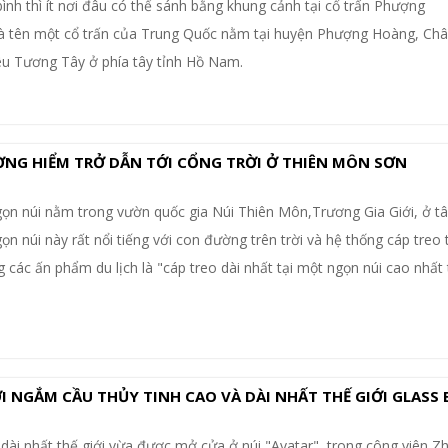
bình thì ít nơi đâu có thể sánh bằng khung cảnh tại cổ trấn Phượng
tên một cổ trấn của Trung Quốc nằm tại huyện Phượng Hoàng, Châu
êu Tương Tây ở phía tây tỉnh Hồ Nam.
NG HIỂM TRỞ DẪN TỚI CỔNG TRỜI Ở THIÊN MÔN SƠN
ọn núi nằm trong vườn quốc gia Núi Thiên Môn,Trương Gia Giới, ở tâ
 núi này rất nổi tiếng với con đường trên trời và hệ thống cáp treo 
các ấn phẩm du lịch là "cáp treo dài nhất tại một ngọn núi cao nhất 
I NGẮM CẦU THỦY TINH CAO VÀ DÀI NHẤT THẾ GIỚI GLASS 
 dài nhất thế giới vừa được mở cửa ở núi "Avatar", trong công viên Zh