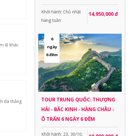
Khởi hành: Chủ nhật
14,950,000 đ
hàng tuần
6
m lệ khác
ngày
6 đêm
TOUR TRUNG QUỐC: THƯỢNG
ách đá thẳng
HẢI - BẮC KINH - HÀNG CHÂU -
Ô TRẤN 6 NGÀY 6 ĐÊM
Khởi hành: 23, 30/10;