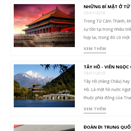
NHỮNG BÍ MẬT Ở TỬ
03/01/2018
Trong Tử Cấm Thành, khô
sự tồn tại trong nhiều t
hợp lại, trong đó có một
XEM THÊM
TÂY HỒ - VIÊN NGỌC
18/01/2018
Tây Hồ (Hàng Châu) hay
Hồ. Là một hồ nước ngọt 
thuộc phía đông của Tru
XEM THÊM
ĐOÀN ĐI TRUNG QUỐC