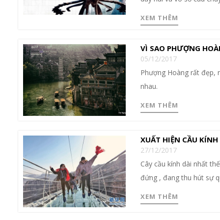
XEM THÊM
VÌ SAO PHƯỢNG HOÀ
05/12/2017
Phượng Hoàng rất đẹp, n
nhau.
XEM THÊM
XUẤT HIỆN CẦU KÍNH
27/12/2017
Cây cầu kính dài nhất thế
đứng , đang thu hút sự 
XEM THÊM