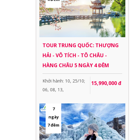
TOUR TRUNG QUỐC: THƯỢNG
HẢI - VÔ TÍCH - TÔ CHÂU -
HÀNG CHÂU 5 NGÀY 4 ĐÊM
Khởi hành: 10, 25/10;
15,990,000 đ
06, 08, 13,
7
ngày
7 đêm