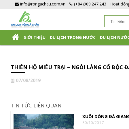
info@rongachau.com.vn
(+84)909.247.243
Hoạt độn
GIỚI THIỆU
DU LỊCH TRONG NƯỚC
DU LỊCH NƯỚ
DU LỊCH NHẬT BẢN TỰ TÚC
THIÊN HỘ MIÊU TRẠI – NGÔI LÀNG CỔ ĐỘC 
07/08/2019
TIN TỨC LIÊN QUAN
XUÔI DÒNG ĐÀ GIA
30/10/2017