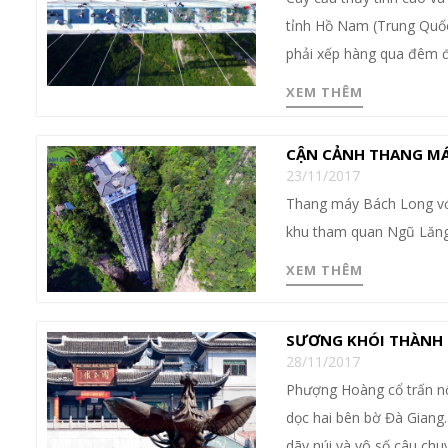
tỉnh Hồ Nam (Trung Quốc
phải xếp hàng qua đêm 
XEM THÊM
CẬN CẢNH THANG MÁ
23/11/2017
Thang máy Bách Long với
khu tham quan Ngũ Lăng 
XEM THÊM
SƯƠNG KHÓI THÀNH
28/11/2017
Phượng Hoàng cổ trấn nổ
dọc hai bên bờ Đà Giang
dãy núi và vô số câu chu