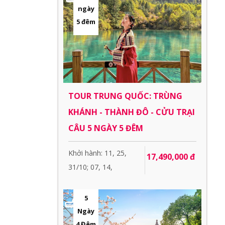
ngày
5 đêm
TOUR TRUNG QUỐC: TRÙNG
KHÁNH - THÀNH ĐÔ - CỬU TRẠI
CÂU 5 NGÀY 5 ĐÊM
Khởi hành: 11, 25,
17,490,000 đ
31/10; 07, 14,
5
Ngày
4 Đêm