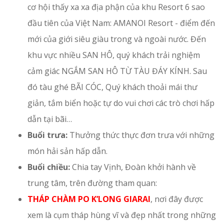
cơ hội thấy xa xa địa phận của khu Resort 6 sao
đầu tiên của Việt Nam: AMANOI Resort - điểm đến
mới của giới siêu giàu trong và ngoài nước. Đến
khu vực nhiều SAN HÔ, quý khách trải nghiệm
cảm giác NGẮM SAN HÔ TỪ TÀU ĐÁY KÍNH. Sau
đó tàu ghé BÃI CÓC, Quý khách thoải mái thư
giản, tắm biển hoặc tự do vui chơi các trò chơi hấp
dẫn tại bãi…
Buổi trưa:
Thưởng thức thực đơn trưa với những
món hải sản hấp dẫn.
Buổi chiều:
Chia tay Vịnh, Đoàn khởi hành về
trung tâm, trên đường tham quan:
THÁP CHÀM PO K’LONG GIARAI
, nơi đây được
xem là cụm tháp hùng vĩ và đẹp nhất trong những