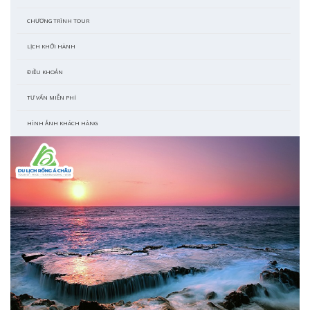
CHƯƠNG TRÌNH TOUR
LỊCH KHỞI HÀNH
ĐIỀU KHOẢN
TƯ VẤN MIỄN PHÍ
HÌNH ẢNH KHÁCH HÀNG