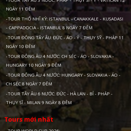
NGÀY 11 ĐÊM
-TOUR THỔ NHĨ KỲ: ISTANBUL - CANAKKALE - KUSADASI
- CAPPADOCIA - ISTANBUL 8 NGÀY 7 ĐÊM
-TOUR ĐÔNG TÂY ÂU: ĐỨC - ÁO - Ý - THỤY SỸ - PHÁP 11
NGÀY 10 ĐÊM
-TOUR ĐÔNG ÂU 4 NƯỚC: CH SÉC - ÁO - SLOVAKIA -
HUNGARY 10 NGÀY 9 ĐÊM
-TOUR ĐÔNG ÂU 4 NƯỚC: HUNGARY - SLOVAKIA - ÁO -
CH SÉC 8 NGÀY 7 ĐÊM
-TOUR TÂY ÂU 6 NƯỚC: ĐỨC - HÀ LAN - BỈ - PHÁP -
THỤY SĨ - MILAN 9 NGÀY 8 ĐÊM
Tours mới nhất
-TOUR WORLD CUP 2026:..