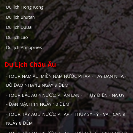
Du lịch Hong Kong
Du lịch Bhutan
Du lịch DuBai
Du lịch Lào
Du lịch Philippines
Du Lịch Châu Âu
-TOUR NAM ÂU: MIỀN NAM NƯỚC PHÁP - TÂY BAN NHA -
BỒ ĐÀO NHA 12 NGÀY 9 ĐÊM
-TOUR BẮC ÂU 4 NƯỚC: PHẦN LAN - THỤY ĐIỂN - NA UY
- ĐAN MẠCH 11 NGÀY 10 ĐÊM
-TOUR TÂY ÂU 3 NƯỚC: PHÁP - THỤY SỸ - Ý - VATICAN 9
NGÀY 8 ĐÊM
-TOUR TÂY ÂU 3 NƯỚC: PHÁP - THỤY SĨ - Ý - VATICAN 12