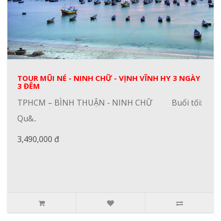
TOUR MŨI NÉ - NINH CHỮ - VỊNH VĨNH HY 3 NGÀY
3 ĐÊM
TPHCM – BÌNH THUẬN - NINH CHỮ Buổi tối:
Qu&..
3,490,000 đ