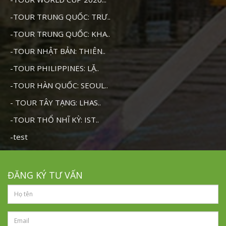
-TOUR TRUNG QUỐC: TRƯ..
-TOUR TRUNG QUỐC: KHA..
-TOUR NHẬT BẢN: THIÊN..
-TOUR PHILIPPINES: LẶ..
-TOUR HÀN QUỐC: SEOUL..
- TOUR TÂY TẠNG: LHAS..
-TOUR THỔ NHĨ KỲ: IST..
-test
ĐĂNG KÝ TƯ VẤN