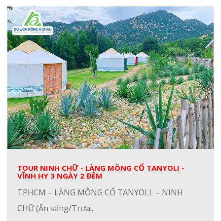
TOUR NINH CHỮ - LÀNG MÔNG CỔ TANYOLI -
VĨNH HY 3 NGÀY 2 ĐÊM
TPHCM – LÀNG MÔNG CỔ TANYOLI – NINH
CHỮ (Ăn sáng/Trưa..