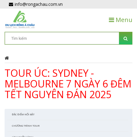
info@rongachau.com.vn
Menu
TOUR ÚC: SYDNEY -
MELBOURNE 7 NGÀY 6 ĐÊM
TẾT NGUYÊN ĐÁN 2025
ĐẶC ĐIỂM NỔI BẬT
CHƯƠNG TRÌNH TOUR
LỊCH KHỞI HÀNH