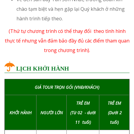
chào tạm biệt và hẹn gặp lại Quý khách ở những
hành trình tiếp theo.
(Thứ tự chương trình có thể thay đổi theo tình hình
thực tế nhưng vẫn đảm bảo đầy đủ các điểm tham quan
trong chương trình).
LỊCH KHỞI HÀNH
GIÁ TOUR TRỌN GÓI (VNĐ/KHÁCH)
TRẺ EM
TRẺ EM
KHỞI HÀNH
NGƯỜI LỚN
(Từ 02 - dưới
(Dưới 2
11 tuổi)
tuổi)