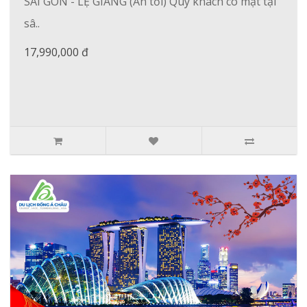
SÀI GÒN - LỆ GIANG (Ăn tối) Quý khách có mặt tại
sâ..
17,990,000 đ