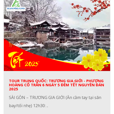
TOUR TRUNG QUỐC: TRƯƠNG GIA GIỚI - PHƯỢNG
HOÀNG CỔ TRẤN 6 NGÀY 5 ĐÊM TẾT NGUYÊN ĐÁN
2025
SÀI GÒN – TRƯƠNG GIA GIỚI (Ăn cầm tay tại sân
bay/tối nhẹ) 12h30: ..