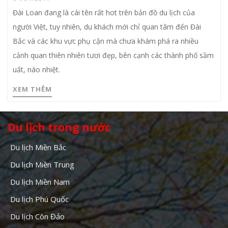
Đài Loan đang là cái tên rất hot trên bản đồ du lịch của
người Việt, tuy nhiên, du khách mới chỉ quan tâm đến Đài
Bắc và các khu vực phụ cận mà chưa khám phá ra nhiều
cảnh quan thiên nhiên tươi đẹp, bên cạnh các thành phố sầm
uất, náo nhiệt.
XEM THÊM
Du lịch trong nước
Du lịch Miền Bắc
Du lịch Miền Trung
Du lịch Miền Nam
Du lịch Phú Quốc
Du lịch Côn Đảo