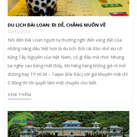
DU LỊCH ĐÀI LOAN: ĐI DỄ, CHẲNG MUỐN VỀ
06/12/2016
Nói đến Đài Loan người ta thường nghĩ đến vùng đất của
những nàng dâu Việt hơn là du lịch. Bởi cái đảo nhỏ xíu cỡ
bằng Tây Nguyên của Việt Nam, có gì đâu mà chơi. Nhưng
tai nghe sao bằng mắt thấy, khi hãng hàng không giá rẻ mở
đường bay TP HCM – Taipei (Đài Bắc) với giá khuyến mãi chỉ
0 đồng thì tôi quyết làm một chuyến cho biết.
XEM THÊM