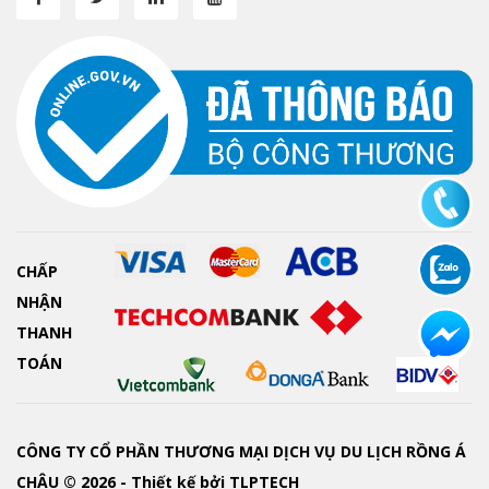
CHẤP
NHẬN
THANH
TOÁN
CÔNG TY CỔ PHẦN THƯƠNG MẠI DỊCH VỤ DU LỊCH RỒNG Á
CHÂU © 2026 - Thiết kế bởi
TLPTECH