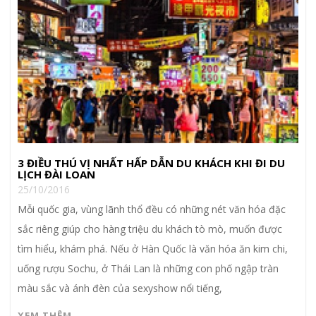
3 ĐIỀU THÚ VỊ NHẤT HẤP DẪN DU KHÁCH KHI ĐI DU
LỊCH ĐÀI LOAN
25/10/2016
Mỗi quốc gia, vùng lãnh thổ đều có những nét văn hóa đặc
sắc riêng giúp cho hàng triệu du khách tò mò, muốn được
tìm hiểu, khám phá. Nếu ở Hàn Quốc là văn hóa ăn kim chi,
uống rượu Sochu, ở Thái Lan là những con phố ngập tràn
màu sắc và ánh đèn của sexyshow nổi tiếng,
XEM THÊM