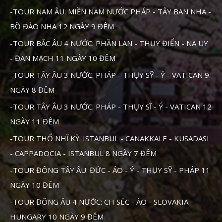
-TOUR NAM ÂU: MIỀN NAM NƯỚC PHÁP - TÂY BAN NHA -
BỒ ĐÀO NHA 12 NGÀY 9 ĐÊM
-TOUR BẮC ÂU 4 NƯỚC: PHẦN LAN - THỤY ĐIỂN - NA UY
- ĐAN MẠCH 11 NGÀY 10 ĐÊM
-TOUR TÂY ÂU 3 NƯỚC: PHÁP - THỤY SỸ - Ý - VATICAN 9
NGÀY 8 ĐÊM
-TOUR TÂY ÂU 3 NƯỚC: PHÁP - THỤY SĨ - Ý - VATICAN 12
NGÀY 11 ĐÊM
-TOUR THỔ NHĨ KỲ: ISTANBUL - CANAKKALE - KUSADASI
- CAPPADOCIA - ISTANBUL 8 NGÀY 7 ĐÊM
-TOUR ĐÔNG TÂY ÂU: ĐỨC - ÁO - Ý - THỤY SỸ - PHÁP 11
NGÀY 10 ĐÊM
-TOUR ĐÔNG ÂU 4 NƯỚC: CH SÉC - ÁO - SLOVAKIA -
HUNGARY 10 NGÀY 9 ĐÊM