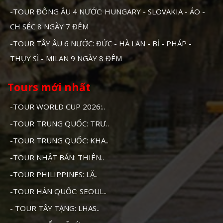
-TOUR ĐÔNG ÂU 4 NƯỚC: HUNGARY - SLOVAKIA - ÁO -
CH SÉC 8 NGÀY 7 ĐÊM
-TOUR TÂY ÂU 6 NƯỚC: ĐỨC - HÀ LAN - BỈ - PHÁP -
THỤY SĨ - MILAN 9 NGÀY 8 ĐÊM
Tours mới nhất
-TOUR WORLD CUP 2026:..
-TOUR TRUNG QUỐC: TRƯ..
-TOUR TRUNG QUỐC: KHA..
-TOUR NHẬT BẢN: THIÊN..
-TOUR PHILIPPINES: LẶ..
-TOUR HÀN QUỐC: SEOUL..
- TOUR TÂY TẠNG: LHAS..