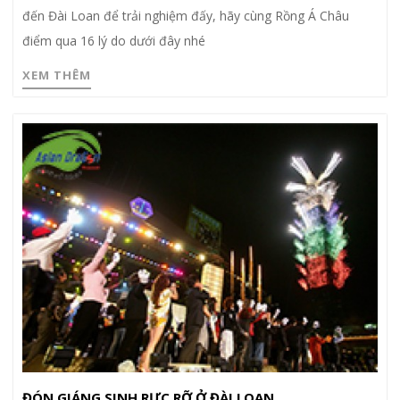
đến Đài Loan để trải nghiệm đấy, hãy cùng Rồng Á Châu
điểm qua 16 lý do dưới đây nhé
XEM THÊM
ĐÓN GIÁNG SINH RỰC RỠ Ở ĐÀI LOAN