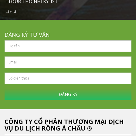
-TOUR THỔ NHĨ KỲ: IST..
-test
ĐĂNG KÝ TƯ VẤN
ĐĂNG KÝ
CÔNG TY CỔ PHẦN THƯƠNG MẠI DỊCH
VỤ DU LỊCH RỒNG Á CHÂU ®