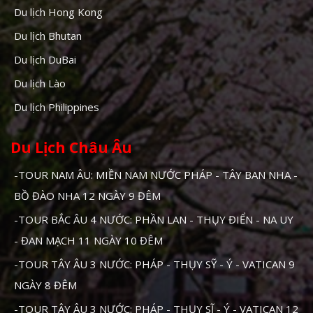
Du lịch Hong Kong
Du lịch Bhutan
Du lịch DuBai
Du lịch Lào
Du lịch Philippines
Du Lịch Châu Âu
-TOUR NAM ÂU: MIỀN NAM NƯỚC PHÁP - TÂY BAN NHA -
BỒ ĐÀO NHA 12 NGÀY 9 ĐÊM
-TOUR BẮC ÂU 4 NƯỚC: PHẦN LAN - THỤY ĐIỂN - NA UY
- ĐAN MẠCH 11 NGÀY 10 ĐÊM
-TOUR TÂY ÂU 3 NƯỚC: PHÁP - THỤY SỸ - Ý - VATICAN 9
NGÀY 8 ĐÊM
-TOUR TÂY ÂU 3 NƯỚC: PHÁP - THỤY SĨ - Ý - VATICAN 12