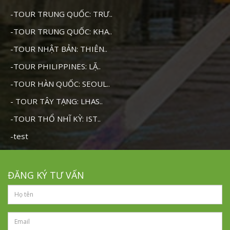
-TOUR TRUNG QUỐC: TRƯ..
-TOUR TRUNG QUỐC: KHA..
-TOUR NHẬT BẢN: THIÊN..
-TOUR PHILIPPINES: LẶ..
-TOUR HÀN QUỐC: SEOUL..
- TOUR TÂY TẠNG: LHAS..
-TOUR THỔ NHĨ KỲ: IST..
-test
ĐĂNG KÝ TƯ VẤN