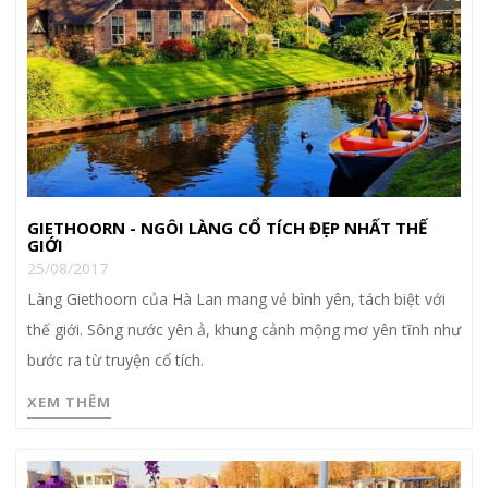
GIETHOORN - NGÔI LÀNG CỔ TÍCH ĐẸP NHẤT THẾ
GIỚI
25/08/2017
Làng Giethoorn của Hà Lan mang vẻ bình yên, tách biệt với
thế giới. Sông nước yên ả, khung cảnh mộng mơ yên tĩnh như
bước ra từ truyện cổ tích.
XEM THÊM