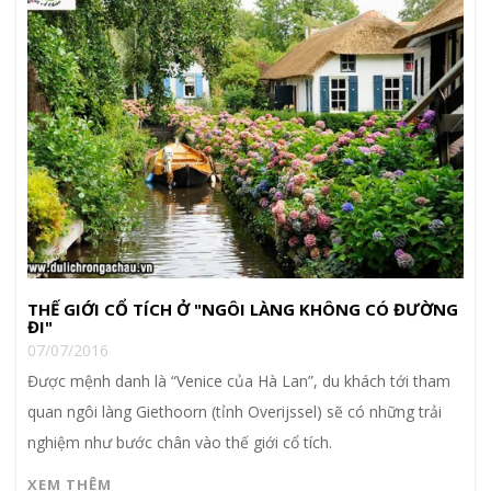
THẾ GIỚI CỔ TÍCH Ở "NGÔI LÀNG KHÔNG CÓ ĐƯỜNG
ĐI"
07/07/2016
Được mệnh danh là “Venice của Hà Lan”, du khách tới tham
quan ngôi làng Giethoorn (tỉnh Overijssel) sẽ có những trải
nghiệm như bước chân vào thế giới cổ tích.
XEM THÊM