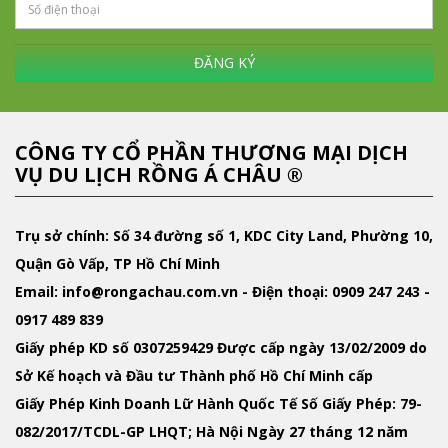
ĐĂNG KÝ
CÔNG TY CỔ PHẦN THƯƠNG MẠI DỊCH
VỤ DU LỊCH RỒNG Á CHÂU ®
Trụ sở chính: Số 34 đường số 1, KDC City Land, Phường 10,
Quận Gò Vấp, TP Hồ Chí Minh
Email
: info@rongachau.com.vn -
Điện thoại:
0909 247 243 -
0917 489 839
Giấy phép KD
số 0307259429 Được cấp ngày 13/02/2009 do
Sở Kế hoạch và Đầu tư Thành phố Hồ Chí Minh cấp
Giấy Phép Kinh Doanh Lữ Hành Quốc Tế
Số Giấy Phép: 79-
082/2017/TCDL-GP LHQT; Hà Nội Ngày 27 tháng 12 năm