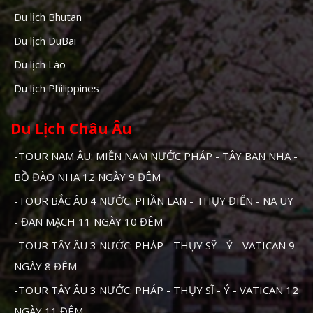
Du lịch Bhutan
Du lịch DuBai
Du lịch Lào
Du lịch Philippines
Du Lịch Châu Âu
-TOUR NAM ÂU: MIỀN NAM NƯỚC PHÁP - TÂY BAN NHA -
BỒ ĐÀO NHA 12 NGÀY 9 ĐÊM
-TOUR BẮC ÂU 4 NƯỚC: PHẦN LAN - THỤY ĐIỂN - NA UY
- ĐAN MẠCH 11 NGÀY 10 ĐÊM
-TOUR TÂY ÂU 3 NƯỚC: PHÁP - THỤY SỸ - Ý - VATICAN 9
NGÀY 8 ĐÊM
-TOUR TÂY ÂU 3 NƯỚC: PHÁP - THỤY SĨ - Ý - VATICAN 12
NGÀY 11 ĐÊM