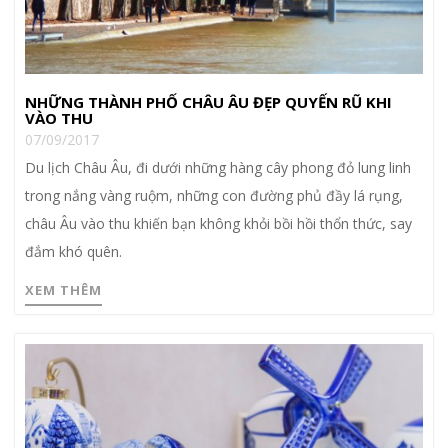
NHỮNG THÀNH PHỐ CHÂU ÂU ĐẸP QUYẾN RŨ KHI
VÀO THU
07/09/2017
Du lịch Châu Âu, đi dưới những hàng cây phong đỏ lung linh
trong nắng vàng ruộm, những con đường phủ đầy lá rụng,
châu Âu vào thu khiến bạn không khỏi bồi hồi thổn thức, say
đắm khó quên.
XEM THÊM