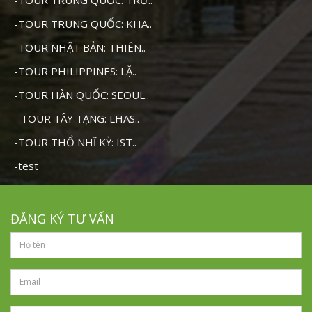
-TOUR TRUNG QUỐC: KHA..
-TOUR NHẬT BẢN: THIÊN..
-TOUR PHILIPPINES: LẶ..
-TOUR HÀN QUỐC: SEOUL..
- TOUR TÂY TẠNG: LHAS..
-TOUR THỔ NHĨ KỲ: IST..
-test
ĐĂNG KÝ TƯ VẤN