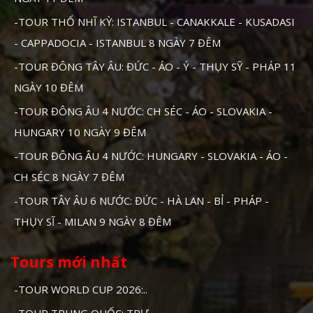
-TOUR THỔ NHĨ KỲ: ISTANBUL - CANAKKALE - KUSADASI
- CAPPADOCIA - ISTANBUL 8 NGÀY 7 ĐÊM
-TOUR ĐÔNG TÂY ÂU: ĐỨC - ÁO - Ý - THỤY SỸ - PHÁP 11
NGÀY 10 ĐÊM
-TOUR ĐÔNG ÂU 4 NƯỚC: CH SÉC - ÁO - SLOVAKIA -
HUNGARY 10 NGÀY 9 ĐÊM
-TOUR ĐÔNG ÂU 4 NƯỚC: HUNGARY - SLOVAKIA - ÁO -
CH SÉC 8 NGÀY 7 ĐÊM
-TOUR TÂY ÂU 6 NƯỚC: ĐỨC - HÀ LAN - BỈ - PHÁP -
THỤY SĨ - MILAN 9 NGÀY 8 ĐÊM
Tours mới nhất
-TOUR WORLD CUP 2026:..
-TOUR TRUNG QUỐC: TRƯ..