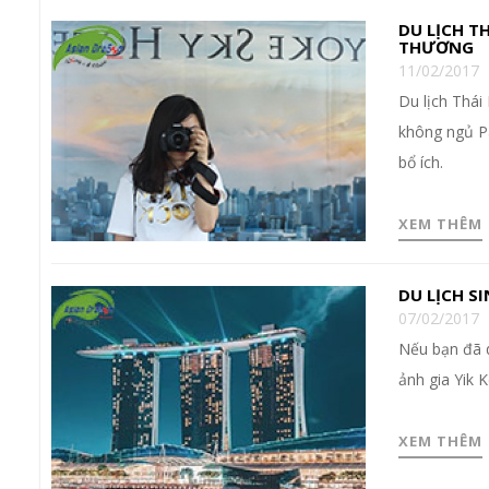
DU LỊCH T
THƯƠNG
11/02/2017
Du lịch Thái
không ngủ Pa
bổ ích.
XEM THÊM
DU LỊCH S
07/02/2017
Nếu bạn đã q
ảnh gia Yik 
XEM THÊM