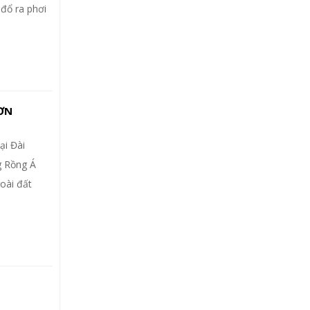
 đổ ra phơi
SƠN
ại Đài
g Rồng Á
oài đất