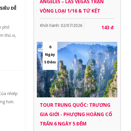
ANGELES – LAS VEGAS TRẬN
SIÊU DỄ
VÒNG LOẠI 1/16 & TỨ KẾT
Khởi hành: 02/07/2026
143 đ
h phố
m thú vị,
6
Ngày
5 Đêm
của nhiếp
ợng hơn.
TOUR TRUNG QUỐC: TRƯƠNG
GIA GIỚI - PHƯỢNG HOÀNG CỔ
TRẤN 6 NGÀY 5 ĐÊM