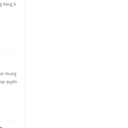
g Rồng Á
thế nhưng
đẹp quyến