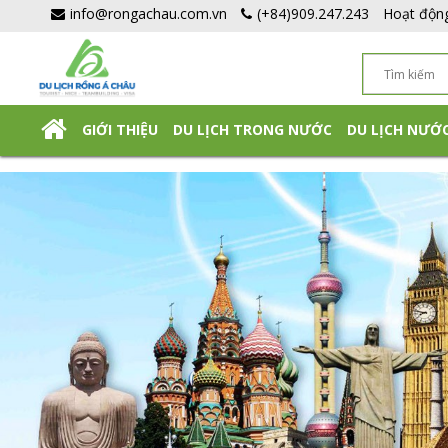
info@rongachau.com.vn
(+84)909.247.243
Hoạt độn
GIỚI THIỆU
DU LỊCH TRONG NƯỚC
DU LỊCH NƯỚ
DU LỊCH NHẬT BẢN TỰ TÚC