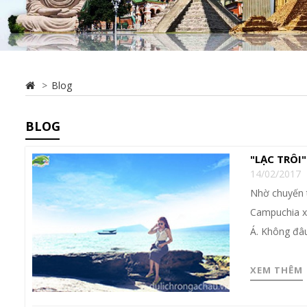
Blog
BLOG
"LẠC TRÔ
14/02/2017
Nhờ chuyến t
Campuchia xi
Á. Không đâ
XEM THÊM