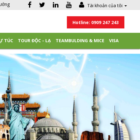
hưởng
Tài khoản của tôi
Hotline: 0909 247 243
Ự TÚC
TOUR ĐỘC - LẠ
TEAMBULDING & MICE
VISA