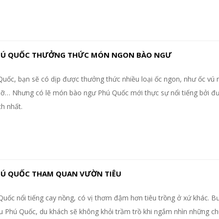
PHÚ QUỐC THƯỞNG THỨC MÓN NGON BÀO NGƯ
Quốc, bạn sẽ có dịp được thưởng thức nhiều loại ốc ngon, như ốc vú n
mỡ… Nhưng có lẽ món bào ngư Phú Quốc mới thực sự nổi tiếng bởi đ
ch nhất.
PHÚ QUỐC THAM QUAN VƯỜN TIÊU
Quốc nổi tiếng cay nồng, có vị thơm đậm hơn tiêu trồng ở xứ khác. 
u Phú Quốc, du khách sẽ không khỏi trầm trồ khi ngắm nhìn những c