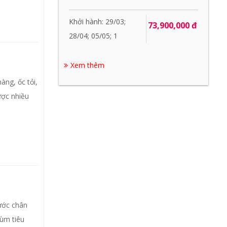
Khởi hành: 29/03;
73,900,000 đ
28/04; 05/05; 1
Xem thêm
àng, ốc tỏi,
ược nhiều
Bước chân
hùm tiêu