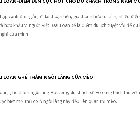
ÀI LOAN-ĐIỂM ĐẾN CỰC HOT CHO DU KHÁCH TRONG NĂM M
hập cảnh đơn giản, đi lại thuận tiện, giá thành hợp túi tiền, nhiều đi
à hợp khẩu vị người Việt, Đài Loan sẽ là điểm du lịch tuyệt vời để du
 nghỉ của mình
ÀI LOAN GHÉ THĂM NGÔI LÀNG CỦA MÈO
Loan, ghé thăm ngôi làng Houtong, du khách sẽ vô cùng thích thú với
ặc biệt mọi thứ có ở ngôi làng này đều liên quan tới mèo.