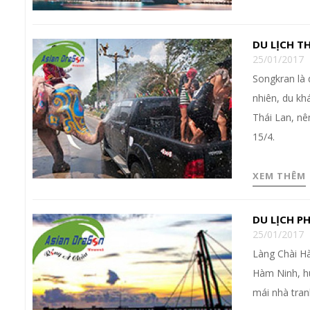
DU LỊCH T
25/01/2017
Songkran là 
nhiên, du kh
Thái Lan, nê
15/4.
XEM THÊM
DU LỊCH P
25/01/2017
Làng Chài H
Hàm Ninh, hu
mái nhà tranh