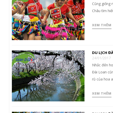
Cũng giống 
Châu tìm hiể
XEM THÊM
DU LỊCH Đ
24/01/2017
Nhắc đến ho
Đài Loan cũ
rũ của hoa 
XEM THÊM