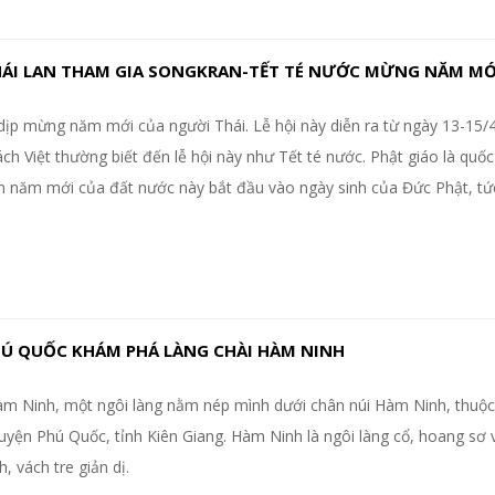
HÁI LAN THAM GIA SONGKRAN-TẾT TÉ NƯỚC MỪNG NĂM MỚ
dịp mừng năm mới của người Thái. Lễ hội này diễn ra từ ngày 13-15/4
ách Việt thường biết đến lễ hội này như Tết té nước. Phật giáo là quố
n năm mới của đất nước này bắt đầu vào ngày sinh của Đức Phật, tứ
HÚ QUỐC KHÁM PHÁ LÀNG CHÀI HÀM NINH
àm Ninh, một ngôi làng nằm nép mình dưới chân núi Hàm Ninh, thuộc
yện Phú Quốc, tỉnh Kiên Giang. Hàm Ninh là ngôi làng cổ, hoang sơ 
, vách tre giản dị.