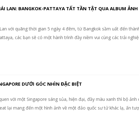
HÁI LAN: BANGKOK-PATTAYA TẤT TẦN TẬT QUA ALBUM ẢNH 
 Lan với quãng thời gian 5 ngày 4 đêm, từ Bangkok sầm uất đến thàn
ttaya, các bạn sẽ có một hành trình đầy niềm vui cùng các trải nghiệ
INGAPORE DƯỚI GÓC NHÌN ĐẶC BIỆT
uen với một Singapore sáng sủa, hiện đại, đầy màu xanh thì bộ ảnh 
Keat lại mang đến một hình ảnh về một đảo quốc sư tử khác lạ, ấn tư