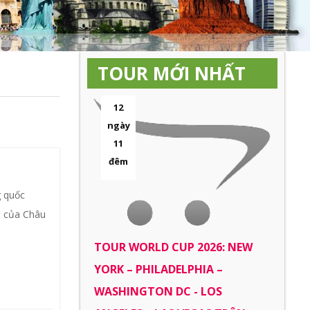
TOUR MỚI NHẤT
12
ngày
11
đêm
g quốc
i của Châu
TOUR WORLD CUP 2026: NEW
YORK – PHILADELPHIA –
WASHINGTON DC - LOS