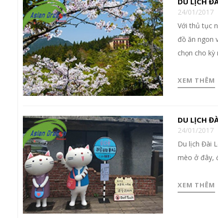
DU LỊCH Đ
24/01/2017
Với thủ tục n
đồ ăn ngon v
chọn cho kỳ
XEM THÊM
DU LỊCH Đ
24/01/2017
Du lịch Đài 
mèo ở đây, đ
XEM THÊM