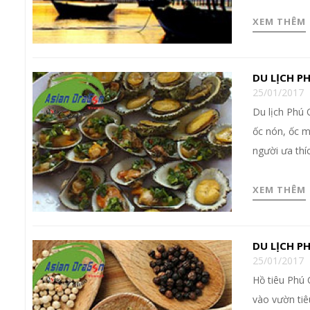
XEM THÊM
DU LỊCH 
25/01/2017
Du lịch Phú 
ốc nón, ốc 
người ưa thí
XEM THÊM
DU LỊCH 
25/01/2017
Hồ tiêu Phú 
vào vườn tiê