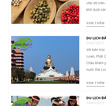
chín đỏ trên
khô dưới nắn
XEM THÊM
DU LỊCH Đ
24/01/2017
Với kiến trúc
Loan, Phật 
Châu khám ph
nước Đài Lo
XEM THÊM
DU LỊCH ĐÀ
24/01/2017