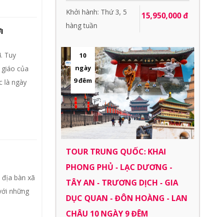
Khởi hành: Thứ 3, 5
15,950,000 đ
hàng tuần
I
. Tuy
10
ngày
c giáo của
9 đêm
c là ngày
TOUR TRUNG QUỐC: KHAI
PHONG PHỦ - LẠC DƯƠNG -
 địa bàn xã
TÂY AN - TRƯƠNG DỊCH - GIA
với những
DỤC QUAN - ĐÔN HOÀNG - LAN
CHÂU 10 NGÀY 9 ĐÊM