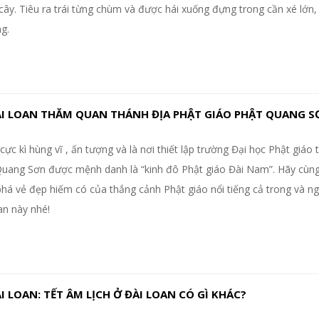
 cây. Tiêu ra trái từng chùm và được hái xuống đựng trong cần xé lớn,
g.
ÀI LOAN THĂM QUAN THÁNH ĐỊA PHẬT GIÁO PHẬT QUANG 
 cực kì hùng vĩ , ấn tượng và là nơi thiết lập trường Đại học Phật giáo t
Quang Sơn được mệnh danh là “kinh đô Phật giáo Đài Nam”. Hãy cùn
á vẻ đẹp hiếm có của thắng cảnh Phật giáo nổi tiếng cả trong và ng
an này nhé!
I LOAN: TẾT ÂM LỊCH Ở ĐÀI LOAN CÓ GÌ KHÁC?