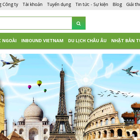
g Công ty
Tài khoản
Tuyển dụng
Tin tức - Sự kiện
Blog
Giải t
C NGOÀI
INBOUND VIETNAM
DU LỊCH CHÂU ÂU
NHẬT BẢN T