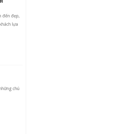
ỚI
ểm đến đẹp,
 khách lựa
 những chú