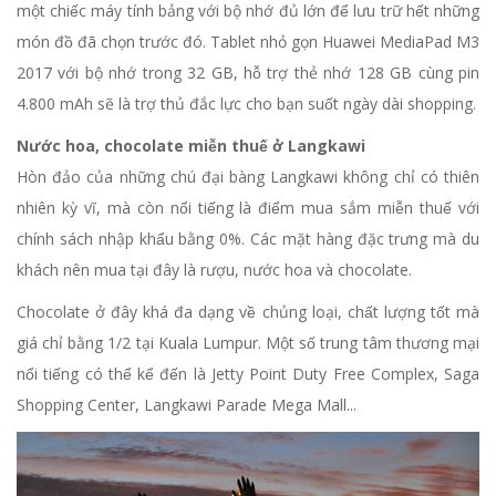
một chiếc máy tính bảng với bộ nhớ đủ lớn để lưu trữ hết những
món đồ đã chọn trước đó. Tablet nhỏ gọn Huawei MediaPad M3
2017 với bộ nhớ trong 32 GB, hỗ trợ thẻ nhớ 128 GB cùng pin
4.800 mAh sẽ là trợ thủ đắc lực cho bạn suốt ngày dài shopping.
Nước hoa, chocolate miễn thuế ở Langkawi
Hòn đảo của những chú đại bàng Langkawi không chỉ có thiên
nhiên kỳ vĩ, mà còn nổi tiếng là điểm mua sắm miễn thuế với
chính sách nhập khẩu bằng 0%. Các mặt hàng đặc trưng mà du
khách nên mua tại đây là rượu, nước hoa và chocolate.
Chocolate ở đây khá đa dạng về chủng loại, chất lượng tốt mà
giá chỉ bằng 1/2 tại Kuala Lumpur. Một số trung tâm thương mại
nổi tiếng có thể kể đến là Jetty Point Duty Free Complex, Saga
Shopping Center, Langkawi Parade Mega Mall...