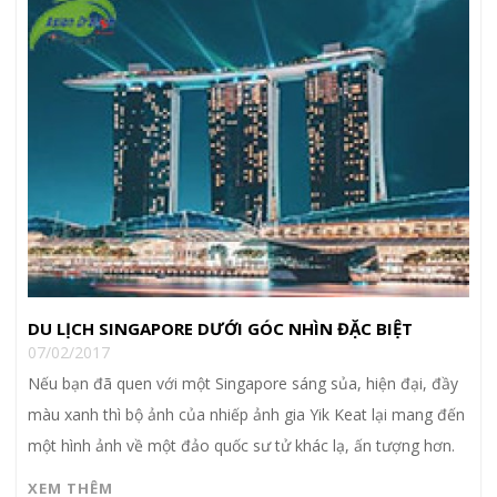
DU LỊCH SINGAPORE DƯỚI GÓC NHÌN ĐẶC BIỆT
07/02/2017
Nếu bạn đã quen với một Singapore sáng sủa, hiện đại, đầy
màu xanh thì bộ ảnh của nhiếp ảnh gia Yik Keat lại mang đến
một hình ảnh về một đảo quốc sư tử khác lạ, ấn tượng hơn.
XEM THÊM