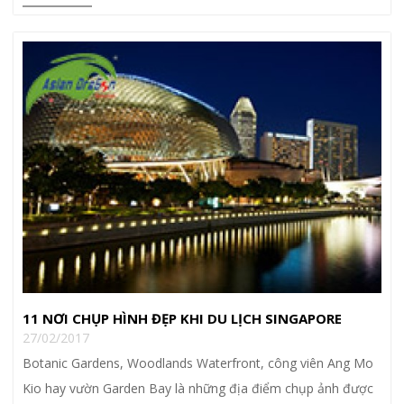
11 NƠI CHỤP HÌNH ĐẸP KHI DU LỊCH SINGAPORE
27/02/2017
Botanic Gardens, Woodlands Waterfront, công viên Ang Mo
Kio hay vườn Garden Bay là những địa điểm chụp ảnh được