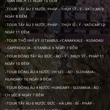
- ĐAN MẠCH 11 NGÀY 10 ĐÊM
-TOUR TÂY ÂU 3 NƯỚC: PHÁP - THỤY SỸ - Ý - VATICAN 9
NGÀY 8 ĐÊM
-TOUR TÂY ÂU 3 NƯỚC: PHÁP - THỤY SĨ - Ý - VATICAN 12
NGÀY 11 ĐÊM
-TOUR THỔ NHĨ KỲ: ISTANBUL - CANAKKALE - KUSADASI
- CAPPADOCIA - ISTANBUL 8 NGÀY 7 ĐÊM
-TOUR ĐÔNG TÂY ÂU: ĐỨC - ÁO - Ý - THỤY SỸ - PHÁP 11
NGÀY 10 ĐÊM
-TOUR ĐÔNG ÂU 4 NƯỚC: CH SÉC - ÁO - SLOVAKIA -
HUNGARY 10 NGÀY 9 ĐÊM
-TOUR ĐÔNG ÂU 4 NƯỚC: HUNGARY - SLOVAKIA - ÁO -
CH SÉC 8 NGÀY 7 ĐÊM
-TOUR TÂY ÂU 6 NƯỚC: ĐỨC - HÀ LAN - BỈ - PHÁP -