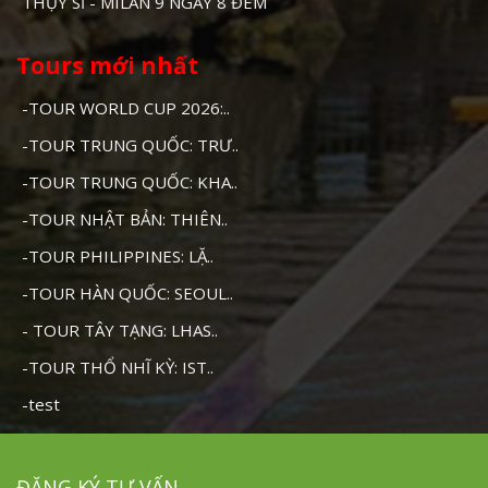
THỤY SĨ - MILAN 9 NGÀY 8 ĐÊM
Tours mới nhất
-TOUR WORLD CUP 2026:..
-TOUR TRUNG QUỐC: TRƯ..
-TOUR TRUNG QUỐC: KHA..
-TOUR NHẬT BẢN: THIÊN..
-TOUR PHILIPPINES: LẶ..
-TOUR HÀN QUỐC: SEOUL..
- TOUR TÂY TẠNG: LHAS..
-TOUR THỔ NHĨ KỲ: IST..
-test
ĐĂNG KÝ TƯ VẤN