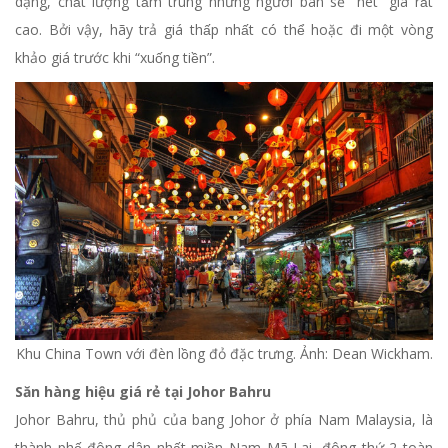
dạng, chất lượng tầm trung nhưng người bán sẽ “hét” giá rất
cao. Bởi vậy, hãy trả giá thấp nhất có thể hoặc đi một vòng
khảo giá trước khi “xuống tiền”.
Khu China Town với đèn lồng đỏ đặc trưng. Ảnh: Dean Wickham.
Săn hàng hiệu giá rẻ tại Johor Bahru
Johor Bahru, thủ phủ của bang Johor ở phía Nam Malaysia, là
thành phố đông dân nhất miền Nam Mã Lai, đông thứ 2 toàn