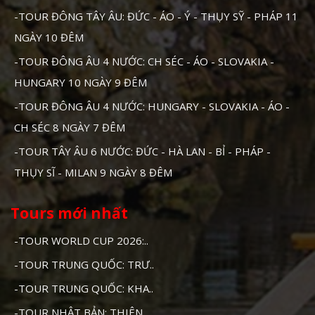
-TOUR ĐÔNG TÂY ÂU: ĐỨC - ÁO - Ý - THỤY SỸ - PHÁP 11
NGÀY 10 ĐÊM
-TOUR ĐÔNG ÂU 4 NƯỚC: CH SÉC - ÁO - SLOVAKIA -
HUNGARY 10 NGÀY 9 ĐÊM
-TOUR ĐÔNG ÂU 4 NƯỚC: HUNGARY - SLOVAKIA - ÁO -
CH SÉC 8 NGÀY 7 ĐÊM
-TOUR TÂY ÂU 6 NƯỚC: ĐỨC - HÀ LAN - BỈ - PHÁP -
THỤY SĨ - MILAN 9 NGÀY 8 ĐÊM
Tours mới nhất
-TOUR WORLD CUP 2026:..
-TOUR TRUNG QUỐC: TRƯ..
-TOUR TRUNG QUỐC: KHA..
-TOUR NHẬT BẢN: THIÊN..