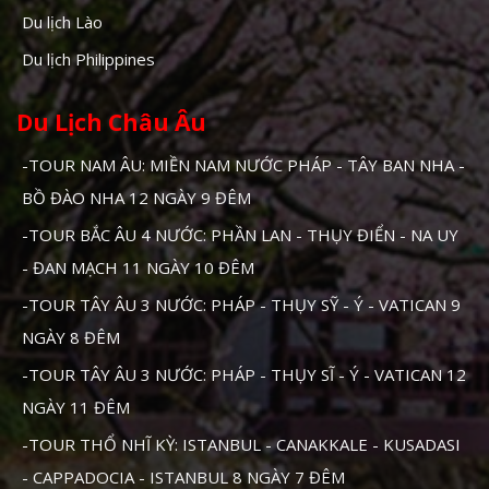
Du lịch Lào
Du lịch Philippines
Du Lịch Châu Âu
-TOUR NAM ÂU: MIỀN NAM NƯỚC PHÁP - TÂY BAN NHA -
BỒ ĐÀO NHA 12 NGÀY 9 ĐÊM
-TOUR BẮC ÂU 4 NƯỚC: PHẦN LAN - THỤY ĐIỂN - NA UY
- ĐAN MẠCH 11 NGÀY 10 ĐÊM
-TOUR TÂY ÂU 3 NƯỚC: PHÁP - THỤY SỸ - Ý - VATICAN 9
NGÀY 8 ĐÊM
-TOUR TÂY ÂU 3 NƯỚC: PHÁP - THỤY SĨ - Ý - VATICAN 12
NGÀY 11 ĐÊM
-TOUR THỔ NHĨ KỲ: ISTANBUL - CANAKKALE - KUSADASI
- CAPPADOCIA - ISTANBUL 8 NGÀY 7 ĐÊM