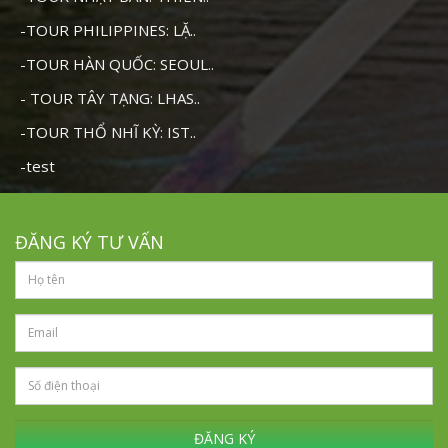
-TOUR PHILIPPINES: LẶ..
-TOUR HÀN QUỐC: SEOUL..
- TOUR TÂY TẠNG: LHAS..
-TOUR THỔ NHĨ KỲ: IST..
-test
ĐĂNG KÝ TƯ VẤN
ĐĂNG KÝ