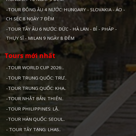
-TOUR ĐÔNG ÂU 4 NƯỚC: HUNGARY - SLOVAKIA - ÁO -
CH SÉC 8 NGÀY 7 ĐÊM
-TOUR TÂY ÂU 6 NƯỚC: ĐỨC - HÀ LAN - BỈ - PHÁP -
THỤY SĨ - MILAN 9 NGÀY 8 ĐÊM
Tours mới nhất
-TOUR WORLD CUP 2026:..
-TOUR TRUNG QUỐC: TRƯ..
-TOUR TRUNG QUỐC: KHA..
-TOUR NHẬT BẢN: THIÊN..
-TOUR PHILIPPINES: LẶ..
-TOUR HÀN QUỐC: SEOUL..
- TOUR TÂY TẠNG: LHAS..