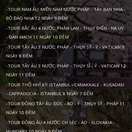
-TOUR NAM ÂU: MIỀN NAM NƯỚC PHÁP - TÂY BAN NHA -
BỒ ĐÀO NHA 12 NGÀY 9 ĐÊM
-TOUR BẮC ÂU 4 NƯỚC: PHẦN LAN - THỤY ĐIỂN - NA UY
- ĐAN MẠCH 11 NGÀY 10 ĐÊM
-TOUR TÂY ÂU 3 NƯỚC: PHÁP - THỤY SỸ - Ý - VATICAN 9
NGÀY 8 ĐÊM
-TOUR TÂY ÂU 3 NƯỚC: PHÁP - THỤY SĨ - Ý - VATICAN 12
NGÀY 11 ĐÊM
-TOUR THỔ NHĨ KỲ: ISTANBUL - CANAKKALE - KUSADASI
- CAPPADOCIA - ISTANBUL 8 NGÀY 7 ĐÊM
-TOUR ĐÔNG TÂY ÂU: ĐỨC - ÁO - Ý - THỤY SỸ - PHÁP 11
NGÀY 10 ĐÊM
-TOUR ĐÔNG ÂU 4 NƯỚC: CH SÉC - ÁO - SLOVAKIA -
HUNGARY 10 NGÀY 9 ĐÊM