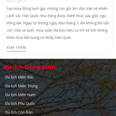
16/01/2017
Sau mùa đông lạnh giá, những cơn gió ấm dần tràn về khiến
cảnh sắc Hàn Quốc như đang được đánh thức sau giấc ngủ
đông dài. Ngay từ những ngày đầu tháng 3, khi không khí vẫn
còn chút se lạnh, mùa xuân đã báo hiệu sự trở về bởi những
thảm hoa dần bung nở khắp Hàn Quốc.
XEM THÊM
Du lịch trong nước
Du lịch Miền Bắc
Du lịch Miền Trung
Du lịch Miền Nam
Du lịch Phú Quốc
Du lịch Côn Đảo