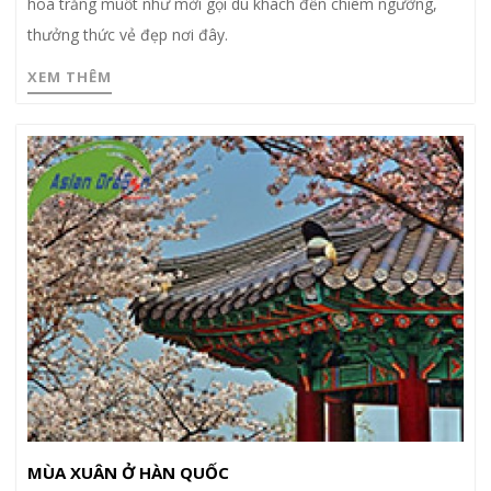
hoa trắng muốt như mời gọi du khách đến chiêm ngưỡng,
thưởng thức vẻ đẹp nơi đây.
XEM THÊM
MÙA XUÂN Ở HÀN QUỐC