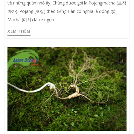
về những quán nhỏ ấy. Chúng được gọi là Pojangmacha (포장
마차). Pojang (포장) theo tiếng Hàn có nghĩa là đóng gói,
Macha (마차) là xe ngựa.
XEM THÊM