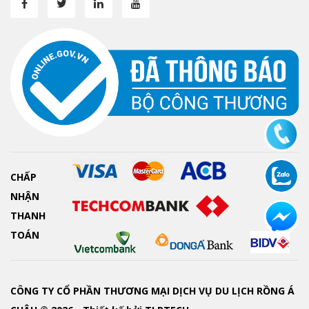
CHẤP
NHẬN
THANH
TOÁN
CÔNG TY CỔ PHẦN THƯƠNG MẠI DỊCH VỤ DU LỊCH RỒNG Á