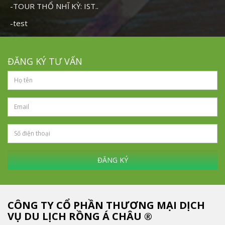
-TOUR THỔ NHĨ KỲ: IST..
-test
ĐĂNG KÝ TƯ VẤN
ĐĂNG KÝ
CÔNG TY CỔ PHẦN THƯƠNG MẠI DỊCH
VỤ DU LỊCH RỒNG Á CHÂU ®