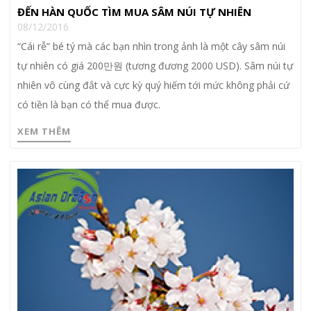
ĐẾN HÀN QUỐC TÌM MUA SÂM NÚI TỰ NHIÊN
08/12/2016
“Cái rễ” bé tý mà các bạn nhìn trong ảnh là một cây sâm núi
tự nhiên có giá 200만원 (tương đương 2000 USD). Sâm núi tự
nhiên vô cùng đắt và cực kỳ quý hiếm tới mức không phải cứ
có tiền là bạn có thể mua được.
XEM THÊM