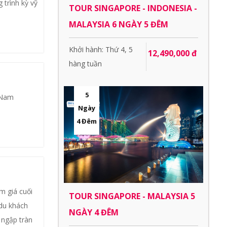
trình kỳ vỹ
TOUR SINGAPORE - INDONESIA -
MALAYSIA 6 NGÀY 5 ĐÊM
Khởi hành: Thứ 4, 5
12,490,000 đ
hàng tuần
5
 Nam
Ngày
4 Đêm
m giá cuối
TOUR SINGAPORE - MALAYSIA 5
 du khách
NGÀY 4 ĐÊM
 ngập tràn