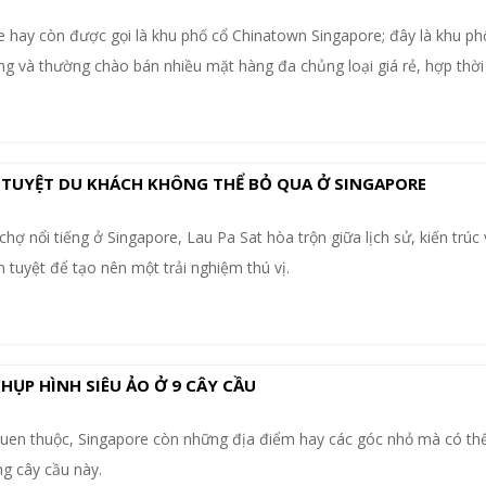
e hay còn được gọi là khu phố cổ Chinatown Singapore; đây là khu ph
g và thường chào bán nhiều mặt hàng đa chủng loại giá rẻ, hợp thời 
TUYỆT DU KHÁCH KHÔNG THỂ BỎ QUA Ở SINGAPORE
hợ nổi tiếng ở Singapore, Lau Pa Sat hòa trộn giữa lịch sử, kiến trú
tuyệt để tạo nên một trải nghiệm thú vị.
HỤP HÌNH SIÊU ẢO Ở 9 CÂY CẦU
en thuộc, Singapore còn những địa điểm hay các góc nhỏ mà có th
g cây cầu này.