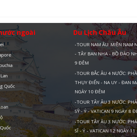
 nước ngoài
Du Lịch Châu Âu
ei
-TOUR NAM ÂU: MIỀN NAM
- TÂY BAN NHA - BỒ ĐÀO N
gapore
9 ĐÊM
puchia
-TOUR BẮC ÂU 4 NƯỚC: PHẦ
 Lan
THỤY ĐIỂN - NA UY - ĐAN 
ng Quốc
NGÀY 10 ĐÊM
-TOUR TÂY ÂU 3 NƯỚC: PHÁ
Loan
SỸ - Ý - VATICAN 9 NGÀY 8 
Độ
-TOUR TÂY ÂU 3 NƯỚC: PHÁ
 Quốc
SĨ - Ý - VATICAN 12 NGÀY 1