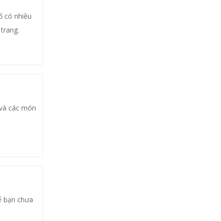
ố có nhiều
trang.
c và các món
ể bạn chưa