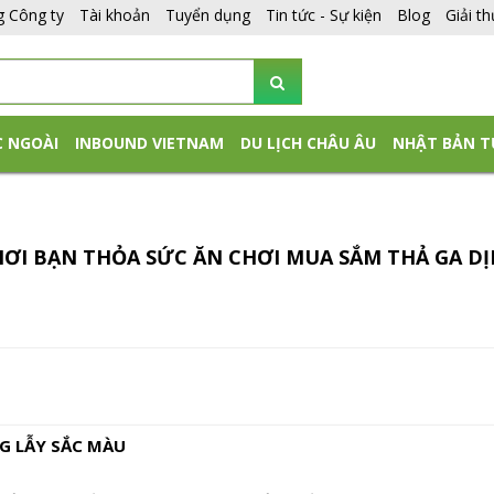
g Công ty
Tài khoản
Tuyển dụng
Tin tức - Sự kiện
Blog
Giải t
C NGOÀI
INBOUND VIETNAM
DU LỊCH CHÂU ÂU
NHẬT BẢN T
I BẠN THỎA SỨC ĂN CHƠI MUA SẮM THẢ GA DỊ
G LẪY SẮC MÀU