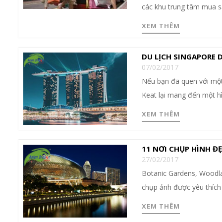
các khu trung tâm mua s
XEM THÊM
DU LỊCH SINGAPORE 
07/02/2017
Nếu bạn đã quen với một 
Keat lại mang đến một hì
XEM THÊM
11 NƠI CHỤP HÌNH ĐẸ
27/02/2017
Botanic Gardens, Woodla
chụp ảnh được yêu thích
XEM THÊM