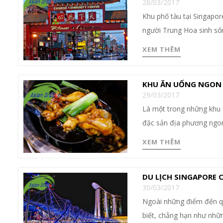
28/03/2017
Khu phố tàu tại Singapor
người Trung Hoa sinh sốn
XEM THÊM
KHU ĂN UỐNG NGON 
29/03/2017
Là một trong những khu c
đặc sản địa phương ngon 
XEM THÊM
DU LỊCH SINGAPORE C
30/03/2017
Ngoài những điểm đến qu
biết, chẳng hạn như nhữn