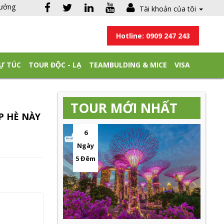
hưởng
Tài khoản của tôi
Hotline: 0909 247 243
Ự TÚC
TOUR ĐỘC - LẠ
TEAMBULDING & MICE
VISA
TOUR MỚI NHẤT
P HÈ NÀY
6
Ngày
5 Đêm