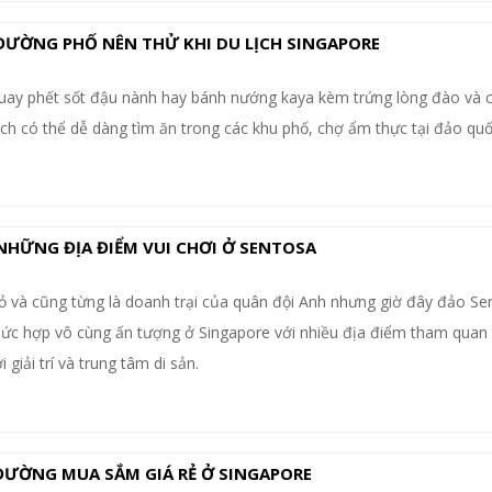
ỜNG PHỐ NÊN THỬ KHI DU LỊCH SINGAPORE
quay phết sốt đậu nành hay bánh nướng kaya kèm trứng lòng đào và 
h có thể dễ dàng tìm ăn trong các khu phố, chợ ẩm thực tại đảo quố
 NHỮNG ĐỊA ĐIỂM VUI CHƠI Ở SENTOSA
hỏ và cũng từng là doanh trại của quân đội Anh nhưng giờ đây đảo Se
hức hợp vô cùng ấn tượng ở Singapore với nhiều địa điểm tham quan 
 giải trí và trung tâm di sản.
ĐƯỜNG MUA SẮM GIÁ RẺ Ở SINGAPORE