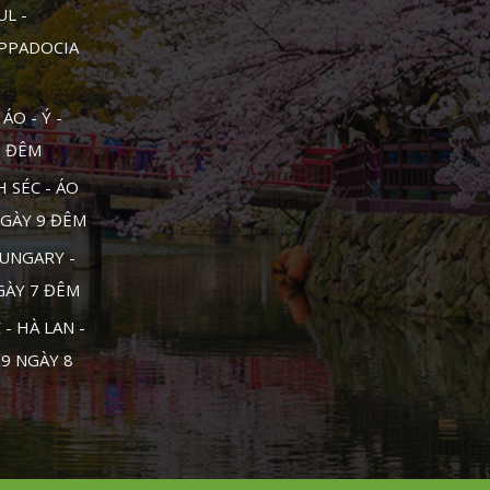
UL -
APPADOCIA
ÁO - Ý -
0 ĐÊM
 SÉC - ÁO
NGÀY 9 ĐÊM
UNGARY -
NGÀY 7 ĐÊM
- HÀ LAN -
 9 NGÀY 8