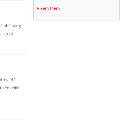
Xem thêm
cà phê sáng
c sư tử.
ntosa đã
thiên nhiên,