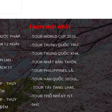
Tours mới nhất
 NƯỚC PHÁP
-TOUR WORLD CUP 2026:..
HA 12 NGÀY
-TOUR TRUNG QUỐC: TRƯ..
-TOUR TRUNG QUỐC: KHA..
N LAN -
-TOUR NHẬT BẢN: THIÊN..
MẠCH 11
-TOUR PHILIPPINES: LẶ..
-TOUR HÀN QUỐC: SEOUL..
P - THỤY
- TOUR TÂY TẠNG: LHAS..
ĐÊM
-TOUR THỔ NHĨ KỲ: IST..
P - THỤY
-test
1 ĐÊM