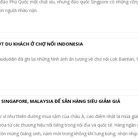
n đảo Phú Quốc một chút xíu, nhưng đảo quốc Singpore có những công 
con người nhào nặn.
T DU KHÁCH Ở CHỢ NỔI INDONESIA
ududdin đã ghi lại những hình ảnh ấn tượng về chợ nổi Lok Baintan,
 SINGAPORE, MALAYSIA ĐỂ SĂN HÀNG SIÊU GIẢM GIÁ
c ví như thiên đường mua sắm của châu Á, cao điểm nhất là mùa giả
óa từ các thương hiệu nổi tiếng trong nội địa và quốc tế. Hàng ngàn
 đón mừng Giáng sinh, năm mới trong không khí tưng bừng, nhộn nhịp