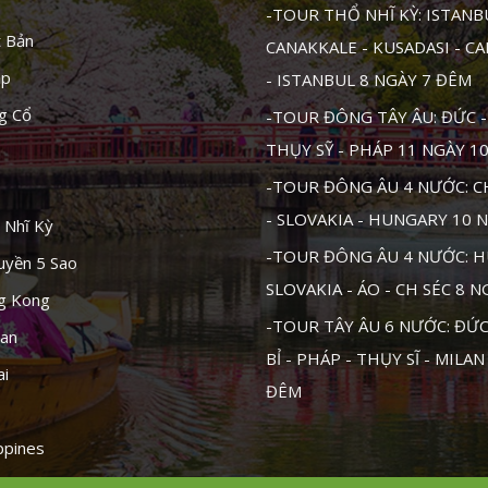
-TOUR THỔ NHĨ KỲ: ISTANB
t Bản
CANAKKALE - KUSADASI - C
ập
- ISTANBUL 8 NGÀY 7 ĐÊM
g Cổ
-TOUR ĐÔNG TÂY ÂU: ĐỨC - 
THỤY SỸ - PHÁP 11 NGÀY 1
-TOUR ĐÔNG ÂU 4 NƯỚC: CH
- SLOVAKIA - HUNGARY 10 
 Nhĩ Kỳ
-TOUR ĐÔNG ÂU 4 NƯỚC: H
uyền 5 Sao
SLOVAKIA - ÁO - CH SÉC 8 
ng Kong
-TOUR TÂY ÂU 6 NƯỚC: ĐỨC 
tan
BỈ - PHÁP - THỤY SĨ - MILAN
ai
ĐÊM
ippines