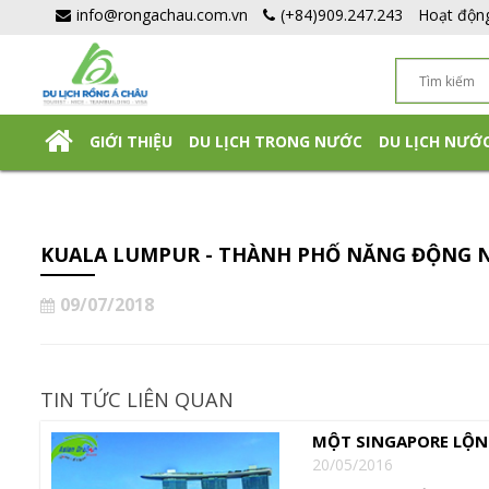
info@rongachau.com.vn
(+84)909.247.243
Hoạt độn
GIỚI THIỆU
DU LỊCH TRONG NƯỚC
DU LỊCH NƯỚ
DU LỊCH NHẬT BẢN TỰ TÚC
KUALA LUMPUR - THÀNH PHỐ NĂNG ĐỘNG NƠ
09/07/2018
TIN TỨC LIÊN QUAN
MỘT SINGAPORE LỘN
20/05/2016