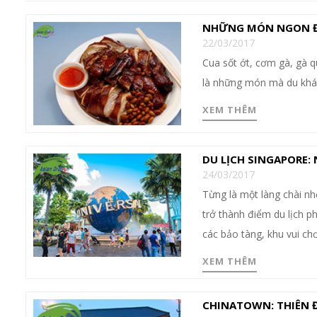
NHỮNG MÓN NGON ĐƯ
22/03/2017
Cua sốt ớt, cơm gà, gà 
là những món mà du khác
XEM THÊM
DU LỊCH SINGAPORE:
24/03/2017
Từng là một làng chài n
trở thành điểm du lịch p
các bảo tàng, khu vui chơi
XEM THÊM
CHINATOWN: THIÊN 