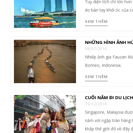
Tuy diện tích chỉ lớn hơ
do bàn tay khối óc của 
XEM THÊM
NHỮNG HÌNH ẢNH HÚ
08/07/2016
Nhiếp ảnh gia Fauzan Ma
Borneo, Indonesia.
XEM THÊM
CUỐI NĂM ĐI DU LỊCH
19/12/2016
Singapore, Malaysia đượ
năm với ngập tràn hàng h
khắp thế giới đổ về đây