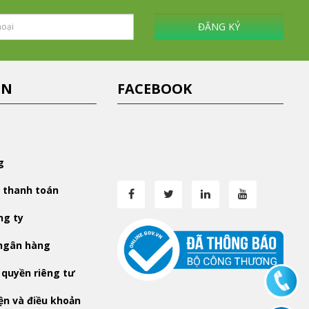
ĐĂNG KÝ
IN
FACEBOOK
g
 thanh toán
ng ty
 ngân hàng
 quyền riêng tư
iện và điều khoản