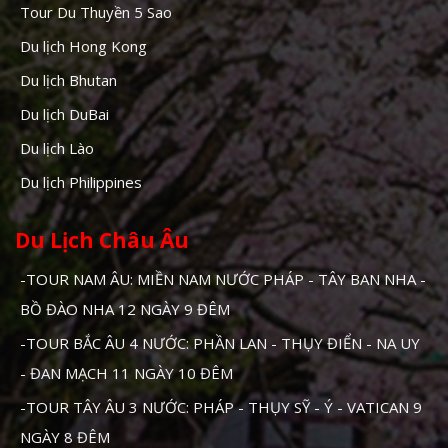
Tour Du Thuyền 5 Sao
Du lịch Hong Kong
Du lịch Bhutan
Du lịch DuBai
Du lịch Lào
Du lịch Philippines
Du Lịch Châu Âu
-TOUR NAM ÂU: MIỀN NAM NƯỚC PHÁP - TÂY BAN NHA -
BỒ ĐÀO NHA 12 NGÀY 9 ĐÊM
-TOUR BẮC ÂU 4 NƯỚC: PHẦN LAN - THỤY ĐIỂN - NA UY
- ĐAN MẠCH 11 NGÀY 10 ĐÊM
-TOUR TÂY ÂU 3 NƯỚC: PHÁP - THỤY SỸ - Ý - VATICAN 9
NGÀY 8 ĐÊM