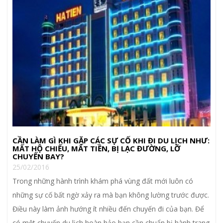
CẦN LÀM GÌ KHI GẶP CÁC SỰ CỐ KHI ĐI DU LỊCH NHƯ:
MẤT HỘ CHIẾU, MẤT TIỀN, BỊ LẠC ĐƯỜNG, LỠ
CHUYẾN BAY?
25/02/2016
Trong những hành trình khám phá vùng đất mới luôn có
những sự cố bất ngờ xảy ra mà bạn không lường trước được.
Điều này làm ảnh hướng ít nhiều đến chuyến đi của bạn. Để
có một chuyến du lịch hoàn hảo bạn cần chuẩn bị hành trang