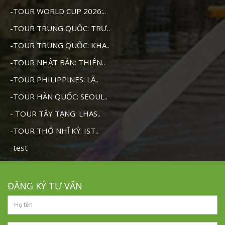
-TOUR WORLD CUP 2026:..
-TOUR TRUNG QUỐC: TRƯ..
-TOUR TRUNG QUỐC: KHA..
-TOUR NHẬT BẢN: THIÊN..
-TOUR PHILIPPINES: LẶ..
-TOUR HÀN QUỐC: SEOUL..
- TOUR TÂY TẠNG: LHAS..
-TOUR THỔ NHĨ KỲ: IST..
-test
ĐĂNG KÝ TƯ VẤN