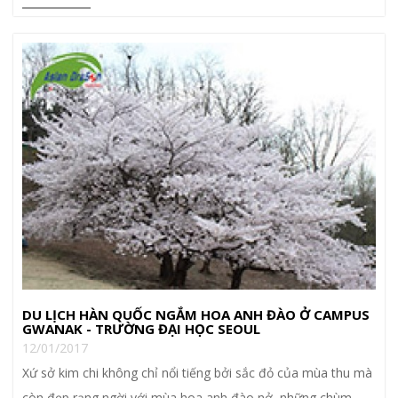
DU LỊCH HÀN QUỐC NGẮM HOA ANH ĐÀO Ở CAMPUS
GWANAK - TRƯỜNG ĐẠI HỌC SEOUL
12/01/2017
Xứ sở kim chi không chỉ nổi tiếng bởi sắc đỏ của mùa thu mà
còn đẹp rạng ngời với mùa hoa anh đào nở, những chùm