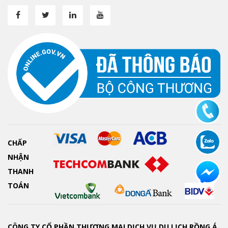
CHẤP
NHẬN
THANH
TOÁN
CÔNG TY CỔ PHẦN THƯƠNG MẠI DỊCH VỤ DU LỊCH RỒNG Á