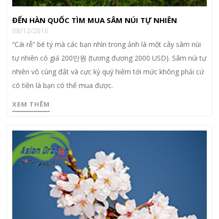
ĐẾN HÀN QUỐC TÌM MUA SÂM NÚI TỰ NHIÊN
08/12/2016
“Cái rễ” bé tý mà các bạn nhìn trong ảnh là một cây sâm núi
tự nhiên có giá 200만원 (tương đương 2000 USD). Sâm núi tự
nhiên vô cùng đắt và cực kỳ quý hiếm tới mức không phải cứ
có tiền là bạn có thể mua được.
XEM THÊM