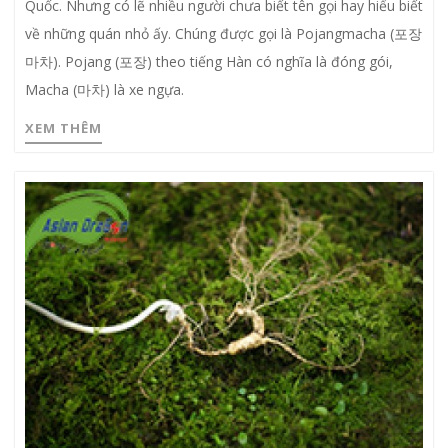
Quốc. Nhưng có lẽ nhiều người chưa biết tên gọi hay hiểu biết
về những quán nhỏ ấy. Chúng được gọi là Pojangmacha (포장
마차). Pojang (포장) theo tiếng Hàn có nghĩa là đóng gói,
Macha (마차) là xe ngựa.
XEM THÊM