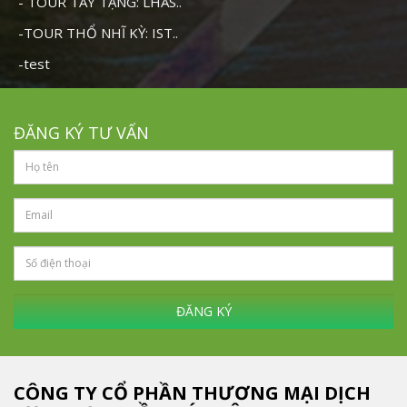
- TOUR TÂY TẠNG: LHAS..
-TOUR THỔ NHĨ KỲ: IST..
-test
ĐĂNG KÝ TƯ VẤN
ĐĂNG KÝ
CÔNG TY CỔ PHẦN THƯƠNG MẠI DỊCH