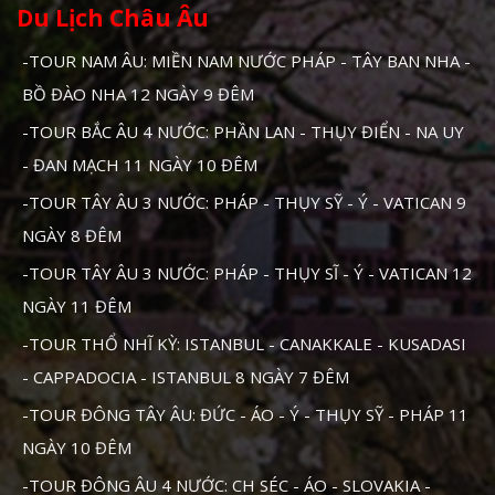
Du Lịch Châu Âu
-TOUR NAM ÂU: MIỀN NAM NƯỚC PHÁP - TÂY BAN NHA -
BỒ ĐÀO NHA 12 NGÀY 9 ĐÊM
-TOUR BẮC ÂU 4 NƯỚC: PHẦN LAN - THỤY ĐIỂN - NA UY
- ĐAN MẠCH 11 NGÀY 10 ĐÊM
-TOUR TÂY ÂU 3 NƯỚC: PHÁP - THỤY SỸ - Ý - VATICAN 9
NGÀY 8 ĐÊM
-TOUR TÂY ÂU 3 NƯỚC: PHÁP - THỤY SĨ - Ý - VATICAN 12
NGÀY 11 ĐÊM
-TOUR THỔ NHĨ KỲ: ISTANBUL - CANAKKALE - KUSADASI
- CAPPADOCIA - ISTANBUL 8 NGÀY 7 ĐÊM
-TOUR ĐÔNG TÂY ÂU: ĐỨC - ÁO - Ý - THỤY SỸ - PHÁP 11
NGÀY 10 ĐÊM
-TOUR ĐÔNG ÂU 4 NƯỚC: CH SÉC - ÁO - SLOVAKIA -