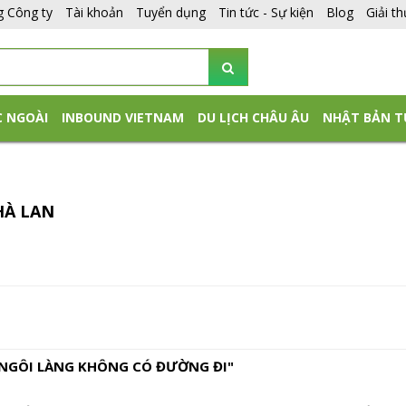
g Công ty
Tài khoản
Tuyển dụng
Tin tức - Sự kiện
Blog
Giải t
C NGOÀI
INBOUND VIETNAM
DU LỊCH CHÂU ÂU
NHẬT BẢN T
HÀ LAN
 "NGÔI LÀNG KHÔNG CÓ ĐƯỜNG ĐI"