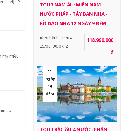
rijssel) sẽ
TOUR NAM ÂU: MIỀN NAM
NƯỚC PHÁP - TÂY BAN NHA -
BỒ ĐÀO NHA 12 NGÀY 9 ĐÊM
Khởi hành: 23/04;
118,990,000
25/06; 30/07; 2
đ
ên mỹ miều
11
ngày
10
đêm
hìn du
TOUR BẮC ÂU 4 NƯỚC: PHẦN