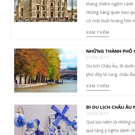
thang chiêm ngắm cảnh q
những hàng quán bao qua
có một buổi hoàng hôn n
XEM THÊM
NHỮNG THÀNH PHỐ C
07/09/2017
Du lịch Châu Âu, đi dướ
phủ đầy lá rụng, châu Âu
XEM THÊM
ĐI DU LỊCH CHÂU ÂU
20/09/2017
Quà lưu niệm là những v
quà tặng ý nghĩa dành ch