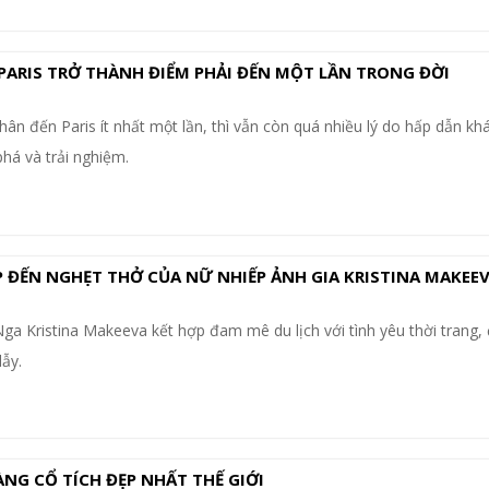
 PARIS TRỞ THÀNH ĐIỂM PHẢI ĐẾN MỘT LẦN TRONG ĐỜI
hân đến Paris ít nhất một lần, thì vẫn còn quá nhiều lý do hấp dẫn kh
há và trải nghiệm.
ĐẾN NGHẸT THỞ CỦA NỮ NHIẾP ẢNH GIA KRISTINA MAKEE
ga Kristina Makeeva kết hợp đam mê du lịch với tình yêu thời trang, 
ẫy.
ÀNG CỔ TÍCH ĐẸP NHẤT THẾ GIỚI