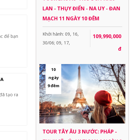
LAN - THỤY ĐIỂN - NA UY - ĐAN
MẠCH 11 NGÀY 10 ĐÊM
Khởi hành: 09, 16,
109,990,000
ác để bạn
30/06; 09, 17,
đ
10
ngày
VA
9 đêm
đã tạo ra
TOUR TÂY ÂU 3 NƯỚC: PHÁP -