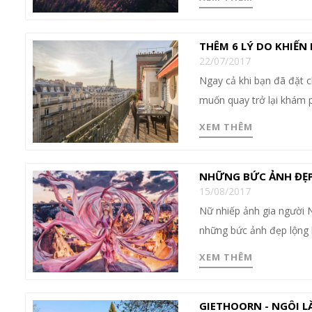
THÊM 6 LÝ DO KHIẾN
22/07/2017
Ngay cả khi bạn đã đặt c
muốn quay trở lại khám p
XEM THÊM
NHỮNG BỨC ẢNH ĐẸP 
15/08/2017
Nữ nhiếp ảnh gia người N
những bức ảnh đẹp lộng l
XEM THÊM
GIETHOORN - NGÔI L