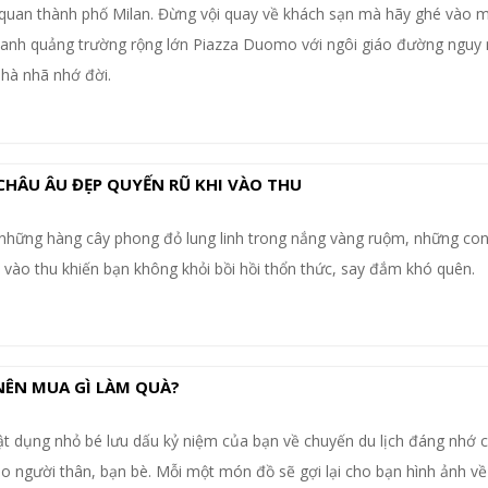
uan thành phố Milan. Đừng vội quay về khách sạn mà hãy ghé vào m
nh quảng trường rộng lớn Piazza Duomo với ngôi giáo đường nguy 
hà nhã nhớ đời.
HÂU ÂU ĐẸP QUYẾN RŨ KHI VÀO THU
i những hàng cây phong đỏ lung linh trong nắng vàng ruộm, những co
 vào thu khiến bạn không khỏi bồi hồi thổn thức, say đắm khó quên.
 NÊN MUA GÌ LÀM QUÀ?
ật dụng nhỏ bé lưu dấu kỷ niệm của bạn về chuyến du lịch đáng nhớ 
o người thân, bạn bè. Mỗi một món đồ sẽ gợi lại cho bạn hình ảnh về