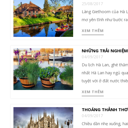
25/08/2017
Làng Giethoorn của Hà La
mơ yên tĩnh như bước ra 
XEM THÊM
NHỮNG TRẢI NGHIỆM 
04/09/2017
Du lịch Hà Lan, ghé thăm 
nhất Hà Lan hay ngủ qua
tuyệt vời ở đất nước thi
XEM THÊM
THOÁNG THẢNH THƠI,
04/09/2017
Chiều dần nhẹ xuống, hai