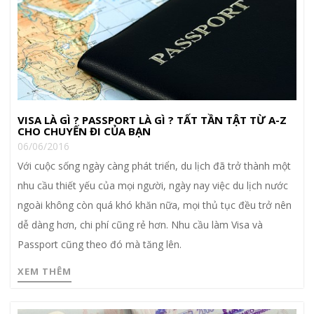
VISA LÀ GÌ ? PASSPORT LÀ GÌ ? TẤT TẦN TẬT TỪ A-Z
CHO CHUYẾN ĐI CỦA BẠN
06/06/2016
Với cuộc sống ngày càng phát triển, du lịch đã trở thành một
nhu cầu thiết yếu của mọi người, ngày nay việc du lịch nước
ngoài không còn quá khó khăn nữa, mọi thủ tục đều trở nên
dễ dàng hơn, chi phí cũng rẻ hơn. Nhu cầu làm Visa và
Passport cũng theo đó mà tăng lên.
XEM THÊM