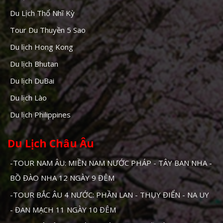
Du Lịch Thổ Nhĩ Kỳ
Tour Du Thuyền 5 Sao
Du lịch Hong Kong
Du lịch Bhutan
Du lịch DuBai
Du lịch Lào
Du lịch Philippines
Du Lịch Châu Âu
-TOUR NAM ÂU: MIỀN NAM NƯỚC PHÁP - TÂY BAN NHA -
BỒ ĐÀO NHA 12 NGÀY 9 ĐÊM
-TOUR BẮC ÂU 4 NƯỚC: PHẦN LAN - THỤY ĐIỂN - NA UY
- ĐAN MẠCH 11 NGÀY 10 ĐÊM