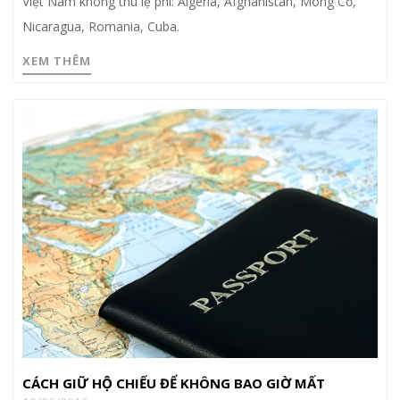
Việt Nam không thu lệ phí: Algeria, Afghanistan, Mông Cổ,
Nicaragua, Romania, Cuba.
XEM THÊM
CÁCH GIỮ HỘ CHIẾU ĐỂ KHÔNG BAO GIỜ MẤT