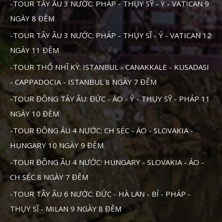
-TOUR TÂY ÂU 3 NƯỚC: PHÁP - THỤY SỸ - Ý - VATICAN 9
NGÀY 8 ĐÊM
-TOUR TÂY ÂU 3 NƯỚC: PHÁP - THỤY SĨ - Ý - VATICAN 12
NGÀY 11 ĐÊM
-TOUR THỔ NHĨ KỲ: ISTANBUL - CANAKKALE - KUSADASI
- CAPPADOCIA - ISTANBUL 8 NGÀY 7 ĐÊM
-TOUR ĐÔNG TÂY ÂU: ĐỨC - ÁO - Ý - THỤY SỸ - PHÁP 11
NGÀY 10 ĐÊM
-TOUR ĐÔNG ÂU 4 NƯỚC: CH SÉC - ÁO - SLOVAKIA -
HUNGARY 10 NGÀY 9 ĐÊM
-TOUR ĐÔNG ÂU 4 NƯỚC: HUNGARY - SLOVAKIA - ÁO -
CH SÉC 8 NGÀY 7 ĐÊM
-TOUR TÂY ÂU 6 NƯỚC: ĐỨC - HÀ LAN - BỈ - PHÁP -
THỤY SĨ - MILAN 9 NGÀY 8 ĐÊM