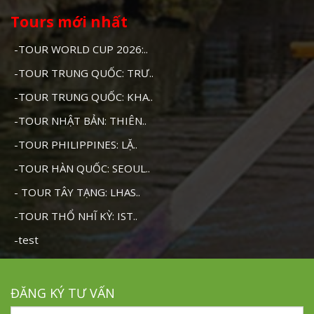
Tours mới nhất
-TOUR WORLD CUP 2026:..
-TOUR TRUNG QUỐC: TRƯ..
-TOUR TRUNG QUỐC: KHA..
-TOUR NHẬT BẢN: THIÊN..
-TOUR PHILIPPINES: LẶ..
-TOUR HÀN QUỐC: SEOUL..
- TOUR TÂY TẠNG: LHAS..
-TOUR THỔ NHĨ KỲ: IST..
-test
ĐĂNG KÝ TƯ VẤN