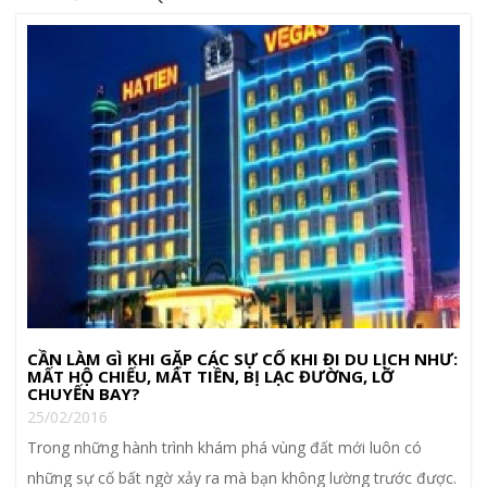
CẦN LÀM GÌ KHI GẶP CÁC SỰ CỐ KHI ĐI DU LỊCH NHƯ:
MẤT HỘ CHIẾU, MẤT TIỀN, BỊ LẠC ĐƯỜNG, LỠ
CHUYẾN BAY?
25/02/2016
Trong những hành trình khám phá vùng đất mới luôn có
những sự cố bất ngờ xảy ra mà bạn không lường trước được.