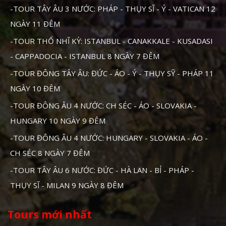
-TOUR TÂY ÂU 3 NƯỚC: PHÁP - THỤY SĨ - Ý - VATICAN 12
NGÀY 11 ĐÊM
-TOUR THỔ NHĨ KỲ: ISTANBUL - CANAKKALE - KUSADASI
- CAPPADOCIA - ISTANBUL 8 NGÀY 7 ĐÊM
-TOUR ĐÔNG TÂY ÂU: ĐỨC - ÁO - Ý - THỤY SỸ - PHÁP 11
NGÀY 10 ĐÊM
-TOUR ĐÔNG ÂU 4 NƯỚC: CH SÉC - ÁO - SLOVAKIA -
HUNGARY 10 NGÀY 9 ĐÊM
-TOUR ĐÔNG ÂU 4 NƯỚC: HUNGARY - SLOVAKIA - ÁO -
CH SÉC 8 NGÀY 7 ĐÊM
-TOUR TÂY ÂU 6 NƯỚC: ĐỨC - HÀ LAN - BỈ - PHÁP -
THỤY SĨ - MILAN 9 NGÀY 8 ĐÊM
Tours mới nhất