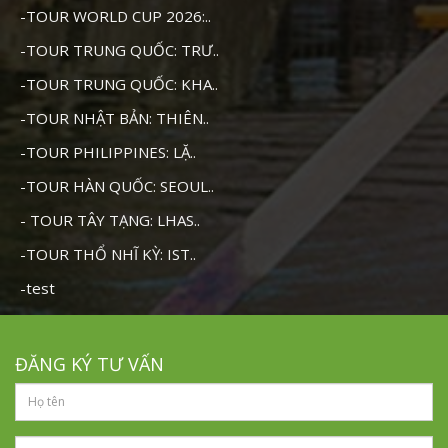
-TOUR WORLD CUP 2026:..
-TOUR TRUNG QUỐC: TRƯ..
-TOUR TRUNG QUỐC: KHA..
-TOUR NHẬT BẢN: THIÊN..
-TOUR PHILIPPINES: LẶ..
-TOUR HÀN QUỐC: SEOUL..
- TOUR TÂY TẠNG: LHAS..
-TOUR THỔ NHĨ KỲ: IST..
-test
ĐĂNG KÝ TƯ VẤN