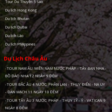
Tour Du Thuyền 5 Sao
Du lịch Hong Kong
Du lịch Bhutan
Du lịch DuBai
Du lịch Lào
Du lịch Philippines
Du Lịch Châu Âu
-TOUR NAM ÂU: MIỀN NAM NƯỚC PHÁP - TÂY BAN NHA -
BỒ ĐÀO NHA 12 NGÀY 9 ĐÊM
-TOUR BẮC ÂU 4 NƯỚC: PHẦN LAN - THỤY ĐIỂN - NA UY
- ĐAN MẠCH 11 NGÀY 10 ĐÊM
-TOUR TÂY ÂU 3 NƯỚC: PHÁP - THỤY SỸ - Ý - VATICAN 9
NGÀY 8 ĐÊM